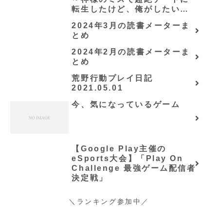
転生したけど、俺がしたいの
は冒険じゃなくてホワイト商
2024年3月の読書メーターま
会の立上げです～（グラスト
とめ
ノベルス） (グラスト
NOVELS)/可換環」シリーズ
2024年2月の読書メーターま
全巻のあらすじ・感想
とめ
荒野行動プレイ日記
2021.05.01
今、気になっているゲーム
【Google Play主催の
eSports大会】「Play On
Challenge 最強ゲーム配信者
決定戦」
＼ランキング参加中／