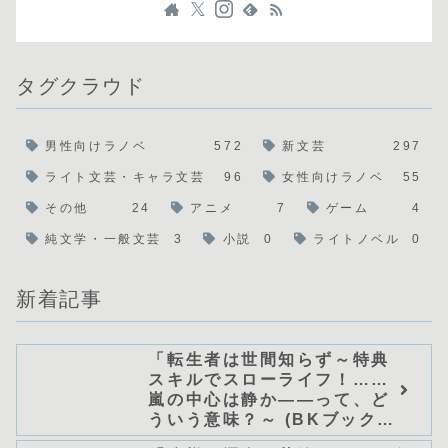
タグクラウド
男性向けラノベ
572
新文芸
297
ライト文芸・キャラ文芸
96
女性向けラノベ
55
その他
24
アニメ
7
ゲーム
4
純文学・一般文芸
3
小説
0
ライトノベル
0
新着記事
「転生者は世間知らず～特典
スキルでスローライフ！……
嵐の中心は静か――って、ど
ういう意味？～ (BKブック
ス)/唖鳴蝉」シリーズ全巻のあ