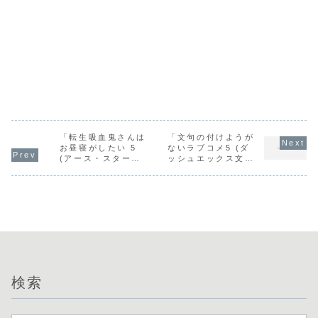
「転生吸血鬼さんは
「文句の付けようが
お昼寝がしたい 5
ないラブコメ5 (ダ
(アース・スターノ
ッシュエックス文
ベル) / ちょきんぎ
庫) / 鈴木大輔」の
ょ。」の感想
感想
検索