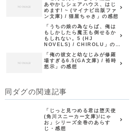
あやかしシェアハウス、はじ
めます! ~ (マイナビ出版ファ
ン文庫) / 猫屋ちゃき」の感想
「うちの娘の為ならば、俺は
もしかしたら魔王も倒せるか
もしれない。5 (HJ
NOVELS) / CHIROLU」の感
想
「俺の彼女と幼なじみが修羅
場すぎる6.5(GA文庫) / 裕時
悠示」の感想
同ダグの関連記事
「じっと見つめる君は堕天使
(角川スニーカー文庫)/にゃ
お」シリーズ全巻のあらす
じ・感想