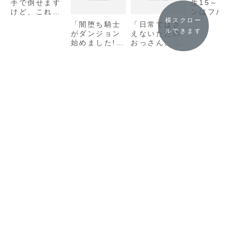
手で倒せます
生15～
けど、これっ
ンはフル
て常識じゃな
がお好き
横スクロー
「闇堕ち騎士
「日常ではさ
いんですか?
流望」の
ルできます
がダンジョン
えないただの
(Mノベルス)
始めました! !
おっさん、本
/ 羽田遼亮」
(角川スニーカ
当は地上最強
の感想
ー文庫) / 東
の戦神3(角川
亮太」の感想
スニーカー文
庫) / 相野
仁」の感想・
レビュー