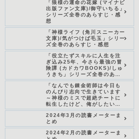
「狼様の運命の花嫁 (マイナビ
らすじ・感想
出版ファン文庫)/御守いちる」
シリーズ全巻のあらすじ・感
想
「神様ライフ (角川スニーカー
文庫)/気がつけば毛玉」シリー
ズ全巻のあらすじ・感想
「役立たずスキルに人生を注
ぎ込み25年、今さら最強の冒
険譚 (カドカワBOOKS)/しゅ
うきち」シリーズ全巻のあら
すじ・感想
「なんでも錬金術師は今日も
のんびり志向で生きています
～神様のミスで超絶チートに
転生したけど、俺がしたいの
は冒険じゃなくてホワイト商
2024年3月の読書メーターま
会の立上げです～（グラスト
とめ
ノベルス） (グラスト
NOVELS)/可換環」シリーズ
2024年2月の読書メーターま
全巻のあらすじ・感想
とめ