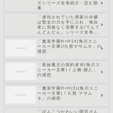
ズシリーズ全巻紹介・読む順
番
「虐待されていた商家の令嬢
は聖女の力を手に入れ、無自
覚に容赦なく逆襲する/てんて
んどんどん」シリーズ全巻の
あらすじ・感想
「魔装学園H×H14(角川スニ
ーカー文庫)/久慈マサムネ」の
感想
「新妹魔王の契約者Ⅻ(角川ス
ニーカー文庫) / 上栖 綴人」
の感想
「魔装学園H×H(3)(角川スニ
ーカー文庫) / 久慈 マサム
ネ」の感想
「ぽんこつかわいい間宮さん