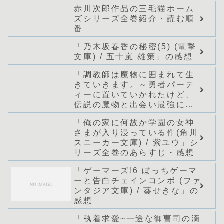
赤川次郎作品の三毛猫ホーム
ズシリーズ全巻紹介・読む順
番
「乃木坂春香の秘密(5) (電撃
文庫) / 五十嵐 雄策」の感想
「調教師は魔物に囲まれて生
きていきます。～勇者パーテ
ィーに置いていかれたけど、
伝説の魔物と出会い最強にな
ってた～(グラストNOVELS)/
「俺の家に何故か学園の女神
七篠龍」シリーズ全巻のあら
さまが入り浸っている件(角川
すじ・感想
スニーカー文庫) / 紫ユウ」シ
リーズ全巻のあらすじ・感想
「ゲーマーズ!6 ぼっちゲーマ
ーと告白チェインコンボ (ファ
ンタジア文庫) / 葵せきな」の
感想
「執着求愛~一途な御曹司の滴