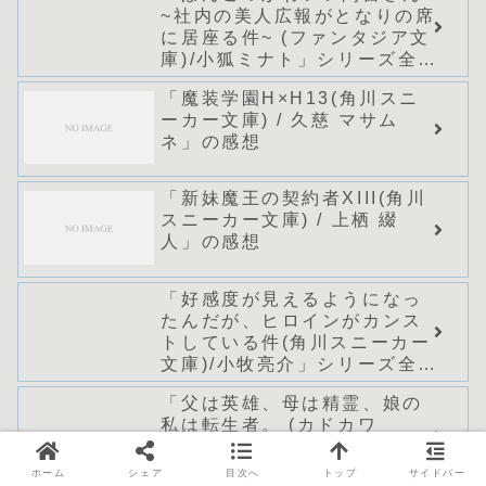
~社内の美人広報がとなりの席
に居座る件~ (ファンタジア文
庫)/小狐ミナト」シリーズ全巻
のあらすじ・感想
「魔装学園H×H13(角川スニ
ーカー文庫) / 久慈 マサム
ネ」の感想
「新妹魔王の契約者XIII(角川
スニーカー文庫) / 上栖 綴
人」の感想
「好感度が見えるようになっ
たんだが、ヒロインがカンス
トしている件(角川スニーカー
文庫)/小牧亮介」シリーズ全巻
のあらすじ・感想
「父は英雄、母は精霊、娘の
私は転生者。 (カドカワ
BOOKS)/松浦」シリーズ全巻
のあらすじ・感想
ホーム
シェア
目次へ
トップ
サイドバー