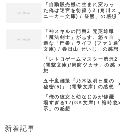
「自動販売機に生まれ変わっ
た俺は迷宮を彷徨う2 (角川ス
ニーカー文庫) / 昼熊」の感想
「神スキルの門番2 元英雄職
「魔法剣士」が志す、悠々自
適な「門番」ライフ (ファミ通
文庫) / 春日山 せいじ」の感想
「レトロゲームマスター渋沢2
(電撃文庫)/周防ツカサ」の感
想
五十嵐雄策『乃木坂明日夏の
秘密(5)』 (電撃文庫) の感想
「俺の彼女と幼なじみが修羅
場すぎる17(GA文庫) / 裕時悠
示」の感想
新着記事