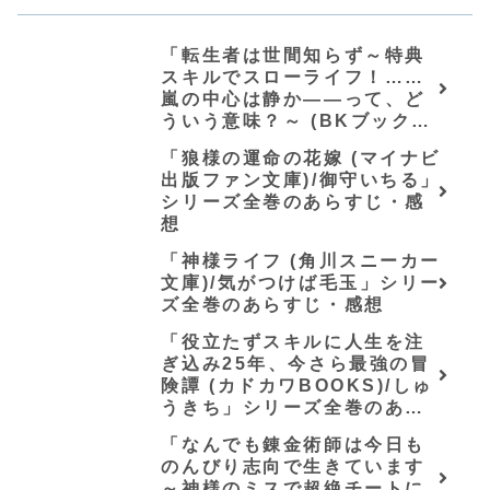
「転生者は世間知らず～特典
スキルでスローライフ！……
嵐の中心は静か――って、ど
ういう意味？～ (BKブック
ス)/唖鳴蝉」シリーズ全巻のあ
「狼様の運命の花嫁 (マイナビ
らすじ・感想
出版ファン文庫)/御守いちる」
シリーズ全巻のあらすじ・感
想
「神様ライフ (角川スニーカー
文庫)/気がつけば毛玉」シリー
ズ全巻のあらすじ・感想
「役立たずスキルに人生を注
ぎ込み25年、今さら最強の冒
険譚 (カドカワBOOKS)/しゅ
うきち」シリーズ全巻のあら
すじ・感想
「なんでも錬金術師は今日も
のんびり志向で生きています
～神様のミスで超絶チートに