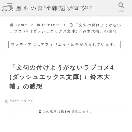
無月黒羽の日々雑記ブログ
無月黒羽の日々雑記ブログ
メニュー
検索
Home
interest
「文句の付けようがない
ラブコメ4 (ダッシュエックス文庫) / 鈴木大輔」の感想
当メディアにはアフィリエイト広告が含まれています。
「文句の付けようがないラブコメ4
(ダッシュエックス文庫) / 鈴木大
輔」の感想
2022.05.28
この記事は
約3分
で読めます。