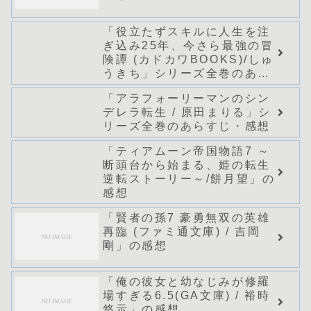
「役立たずスキルに人生を注
ぎ込み25年、今さら最強の冒
険譚 (カドカワBOOKS)/しゅ
うきち」シリーズ全巻のあら
すじ・感想
「アラフォーリーマンのシン
デレラ転生 / 原田まりる」シ
リーズ全巻のあらすじ・感想
「ティアムーン帝国物語7 ～
断頭台から始まる、姫の転生
逆転ストーリー～/餅月望」の
感想
「賢者の孫7 豪勇無双の英雄
再臨 (ファミ通文庫) / 吉岡
剛」の感想
「俺の彼女と幼なじみが修羅
場すぎる6.5(GA文庫) / 裕時
悠示」の感想