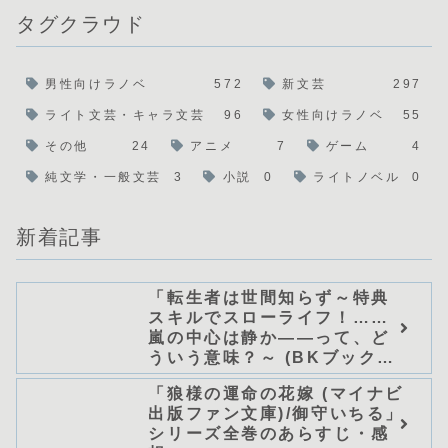
タグクラウド
男性向けラノベ
572
新文芸
297
ライト文芸・キャラ文芸
96
女性向けラノベ
55
その他
24
アニメ
7
ゲーム
4
純文学・一般文芸
3
小説
0
ライトノベル
0
新着記事
「転生者は世間知らず～特典
スキルでスローライフ！……
嵐の中心は静か――って、ど
ういう意味？～ (BKブック
ス)/唖鳴蝉」シリーズ全巻のあ
「狼様の運命の花嫁 (マイナビ
らすじ・感想
出版ファン文庫)/御守いちる」
シリーズ全巻のあらすじ・感