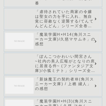
番
「虐待されていた商家の令嬢
は聖女の力を手に入れ、無自
覚に容赦なく逆襲する/てんて
んどんどん」シリーズ全巻の
あらすじ・感想
「魔装学園H×H14(角川スニ
ーカー文庫)/久慈マサムネ」の
感想
「ぽんこつかわいい間宮さん
~社内の美人広報がとなりの席
に居座る件~ (ファンタジア文
庫)/小狐ミナト」シリーズ全巻
のあらすじ・感想
「新妹魔王の契約者Ⅻ(角川ス
ニーカー文庫) / 上栖 綴人」
の感想
「魔装学園H×H(3)(角川スニ
ーカー文庫) / 久慈 マサム