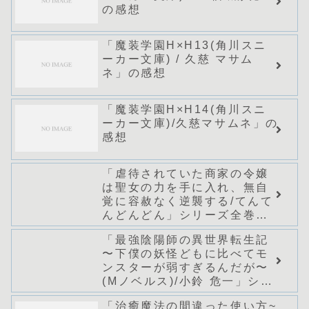
の感想
「魔装学園H×H13(角川スニ
ーカー文庫) / 久慈 マサム
ネ」の感想
「魔装学園H×H14(角川スニ
ーカー文庫)/久慈マサムネ」の
感想
「虐待されていた商家の令嬢
は聖女の力を手に入れ、無自
覚に容赦なく逆襲する/てんて
んどんどん」シリーズ全巻の
あらすじ・感想
「最強陰陽師の異世界転生記
〜下僕の妖怪どもに比べてモ
ンスターが弱すぎるんだが〜
(Mノベルス)/小鈴 危一」シリ
ーズ全巻のあらすじ・感想
「治癒魔法の間違った使い方~