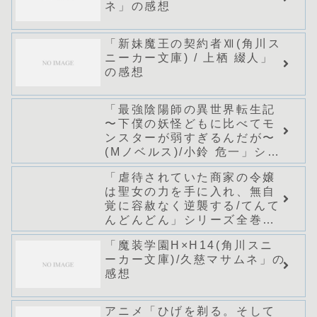
ネ」の感想
「新妹魔王の契約者Ⅻ(角川ス
ニーカー文庫) / 上栖 綴人」
の感想
「最強陰陽師の異世界転生記
〜下僕の妖怪どもに比べてモ
ンスターが弱すぎるんだが〜
(Mノベルス)/小鈴 危一」シリ
ーズ全巻のあらすじ・感想
「虐待されていた商家の令嬢
は聖女の力を手に入れ、無自
覚に容赦なく逆襲する/てんて
んどんどん」シリーズ全巻の
あらすじ・感想
「魔装学園H×H14(角川スニ
ーカー文庫)/久慈マサムネ」の
感想
アニメ「ひげを剃る。そして