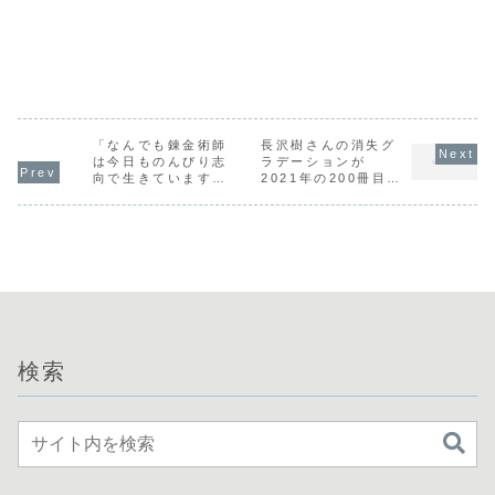
「なんでも錬金術師
長沢樹さんの消失グ
は今日ものんびり志
ラデーションが
向で生きています～
2021年の200冊目に
神様のミスで超絶チ
読んだ本
ートに転生したけ
ど、俺がしたいのは
冒険じゃなくてホワ
イト商会の立上げで
す～（グラストノベ
ルス） (グラスト
NOVELS)/可換環」
シリーズ全巻のあら
すじ・感想
検索