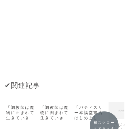
✔︎関連記事
「調教師は魔
「調教師は魔
「パティスリ
物に囲まれて
物に囲まれて
ー幸福堂書店
生きていきま
生きていきま
はじめました
す。～勇者パ
す。～勇者パ
(双葉文庫)/秦
横スクロー
「アジャ
ーティーに置
ーティーに置
本幸弥」シリ
ルできます