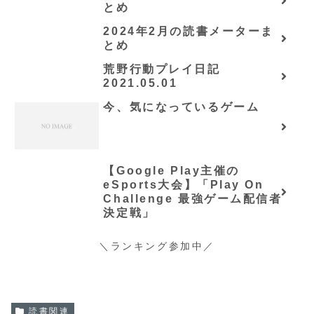
とめ
ノベルス） (グラスト
NOVELS)/可換環」シリーズ
2024年2月の読書メーターま
全巻のあらすじ・感想
とめ
荒野行動プレイ日記
2021.05.01
今、気になっているゲーム
【Google Play主催の
eSports大会】「Play On
Challenge 最強ゲーム配信者
決定戦」
＼ランキング参加中／
読書関連