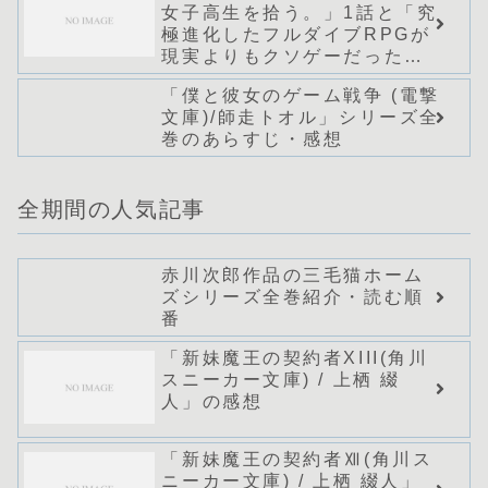
女子高生を拾う。」1話と「究
極進化したフルダイブRPGが
現実よりもクソゲーだった
ら」1話の感想
「僕と彼女のゲーム戦争 (電撃
文庫)/師走トオル」シリーズ全
巻のあらすじ・感想
全期間の人気記事
赤川次郎作品の三毛猫ホーム
ズシリーズ全巻紹介・読む順
番
「新妹魔王の契約者XIII(角川
スニーカー文庫) / 上栖 綴
人」の感想
「新妹魔王の契約者Ⅻ(角川ス
ニーカー文庫) / 上栖 綴人」