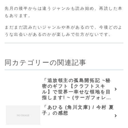
先月の後半からは違うジャンルも読み始め、再読した本
もあります。
まだまだ読みたいジャンルや本があるので、今後どのよ
うな出会いがあるのかが楽しみで仕方がないです。
同カテゴリーの関連記事
「追放領主の孤島開拓記 ~秘
密のギフト【クラフトスキ
ル】で世界一幸せな領地を目
指します! ~ (サーガフォレス
ト)/長尾隆生」シリーズ全巻の
「あひる (角川文庫) / 今村 夏
あらすじ・感想
子」の感想