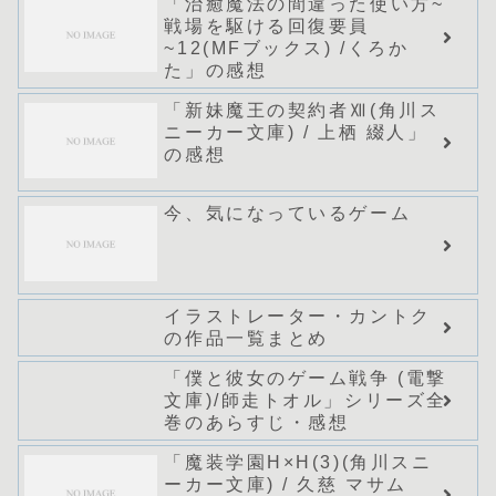
「治癒魔法の間違った使い方~
戦場を駆ける回復要員
~12(MFブックス) /くろか
た」の感想
「新妹魔王の契約者Ⅻ(角川ス
ニーカー文庫) / 上栖 綴人」
の感想
今、気になっているゲーム
イラストレーター・カントク
の作品一覧まとめ
「僕と彼女のゲーム戦争 (電撃
文庫)/師走トオル」シリーズ全
巻のあらすじ・感想
「魔装学園H×H(3)(角川スニ
ーカー文庫) / 久慈 マサム