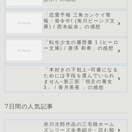
「恋愛予報 三角カンケイ警
報・発令中! (角川ビーンズ文
庫) / 西本紘奈」の感想
「転生少女の履歴書 1 (ヒーロ
ー文庫) / 唐澤 和希」の感想
「本好きの下剋上~司書になる
ためには手段を選んでいられ
ません~第三部「領主の養女
3」 / 香月美夜 」の感想
7日間の人気記事
赤川次郎作品の三毛猫ホーム
ズシリーズ全巻紹介・読む順