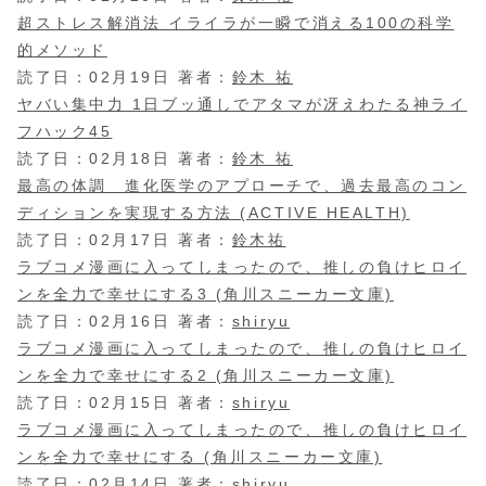
超ストレス解消法 イライラが一瞬で消える100の科学
的メソッド
読了日：02月19日 著者：
鈴木 祐
ヤバい集中力 1日ブッ通しでアタマが冴えわたる神ライ
フハック45
読了日：02月18日 著者：
鈴木 祐
最高の体調 進化医学のアプローチで、過去最高のコン
ディションを実現する方法 (ACTIVE HEALTH)
読了日：02月17日 著者：
鈴木祐
ラブコメ漫画に入ってしまったので、推しの負けヒロイ
ンを全力で幸せにする3 (角川スニーカー文庫)
読了日：02月16日 著者：
shiryu
ラブコメ漫画に入ってしまったので、推しの負けヒロイ
ンを全力で幸せにする2 (角川スニーカー文庫)
読了日：02月15日 著者：
shiryu
ラブコメ漫画に入ってしまったので、推しの負けヒロイ
ンを全力で幸せにする (角川スニーカー文庫)
読了日：02月14日 著者：
shiryu