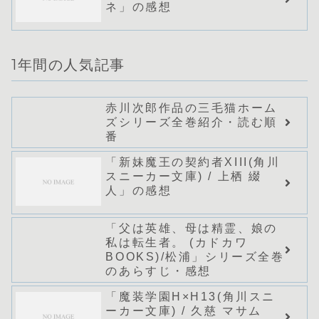
ネ」の感想
1年間の人気記事
赤川次郎作品の三毛猫ホーム
ズシリーズ全巻紹介・読む順
番
「新妹魔王の契約者XIII(角川
スニーカー文庫) / 上栖 綴
人」の感想
「父は英雄、母は精霊、娘の
私は転生者。 (カドカワ
BOOKS)/松浦」シリーズ全巻
のあらすじ・感想
「魔装学園H×H13(角川スニ
ーカー文庫) / 久慈 マサム