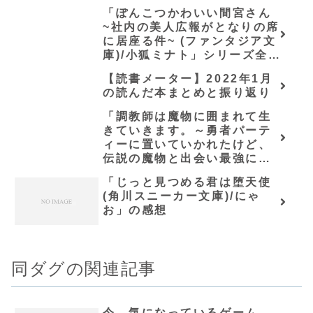
「ぽんこつかわいい間宮さん
~社内の美人広報がとなりの席
に居座る件~ (ファンタジア文
庫)/小狐ミナト」シリーズ全巻
のあらすじ・感想
【読書メーター】2022年1月
の読んだ本まとめと振り返り
「調教師は魔物に囲まれて生
きていきます。～勇者パーテ
ィーに置いていかれたけど、
伝説の魔物と出会い最強にな
ってた～(グラストNOVELS)/
「じっと見つめる君は堕天使
七篠龍」シリーズ全巻のあら
(角川スニーカー文庫)/にゃ
すじ・感想
お」の感想
同ダグの関連記事
今、気になっているゲーム