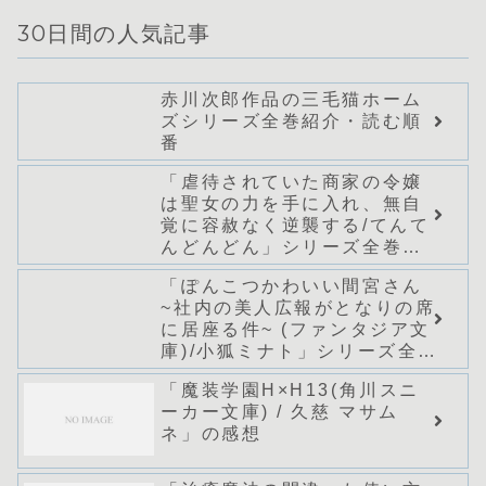
30日間の人気記事
赤川次郎作品の三毛猫ホーム
ズシリーズ全巻紹介・読む順
番
「虐待されていた商家の令嬢
は聖女の力を手に入れ、無自
覚に容赦なく逆襲する/てんて
んどんどん」シリーズ全巻の
あらすじ・感想
「ぽんこつかわいい間宮さん
~社内の美人広報がとなりの席
に居座る件~ (ファンタジア文
庫)/小狐ミナト」シリーズ全巻
のあらすじ・感想
「魔装学園H×H13(角川スニ
ーカー文庫) / 久慈 マサム
ネ」の感想