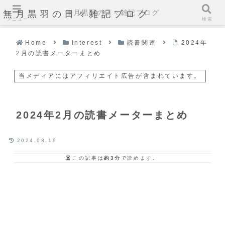
無月黒羽の日々雑記ブログ
無月黒羽の日々雑記ブログ
メニュー
検索
Home
interest
読書関連
2024年
2月の読書メーターまとめ
当メディアにはアフィリエイト広告が含まれています。
2024年2月の読書メーターまとめ
2024.08.19
この記事は
約3分
で読めます。