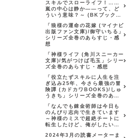
スキルでスローライフ！……
嵐の中心は静か――って、ど
ういう意味？～ (BKブック
ス)/唖鳴蝉」シリーズ全巻のあ
「狼様の運命の花嫁 (マイナビ
らすじ・感想
出版ファン文庫)/御守いちる」
シリーズ全巻のあらすじ・感
想
「神様ライフ (角川スニーカー
文庫)/気がつけば毛玉」シリー
ズ全巻のあらすじ・感想
「役立たずスキルに人生を注
ぎ込み25年、今さら最強の冒
険譚 (カドカワBOOKS)/しゅ
うきち」シリーズ全巻のあら
すじ・感想
「なんでも錬金術師は今日も
のんびり志向で生きています
～神様のミスで超絶チートに
転生したけど、俺がしたいの
は冒険じゃなくてホワイト商
2024年3月の読書メーターま
会の立上げです～（グラスト