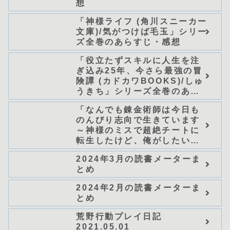
想
「神様ライフ (角川スニーカー
文庫)/気がつけば毛玉」シリー
ズ全巻のあらすじ・感想
「役立たずスキルに人生を注
ぎ込み25年、今さら最強の冒
険譚 (カドカワBOOKS)/しゅ
うきち」シリーズ全巻のあら
すじ・感想
「なんでも錬金術師は今日も
のんびり志向で生きています
～神様のミスで超絶チートに
転生したけど、俺がしたいの
は冒険じゃなくてホワイト商
2024年3月の読書メーターま
会の立上げです～（グラスト
とめ
ノベルス） (グラスト
NOVELS)/可換環」シリーズ
2024年2月の読書メーターま
全巻のあらすじ・感想
とめ
荒野行動プレイ日記
2021.05.01