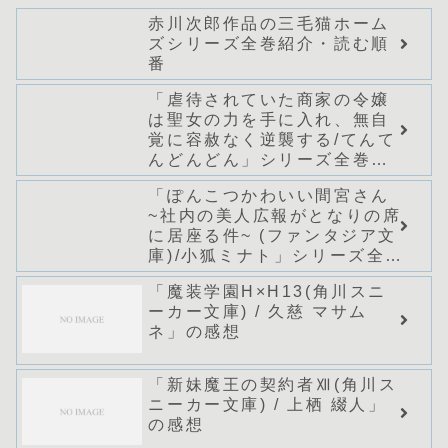
赤川次郎作品の三毛猫ホーム
ズシリーズ全巻紹介・読む順
番
「虐待されていた商家の令嬢
は聖女の力を手に入れ、無自
覚に容赦なく逆襲する/てんて
んどんどん」シリーズ全巻の
あらすじ・感想
「ぽんこつかわいい間宮さん
~社内の美人広報がとなりの席
に居座る件~ (ファンタジア文
庫)/小狐ミナト」シリーズ全巻
のあらすじ・感想
「魔装学園H×H13(角川スニ
ーカー文庫) / 久慈 マサム
ネ」の感想
「新妹魔王の契約者Ⅻ(角川ス
ニーカー文庫) / 上栖 綴人」
の感想