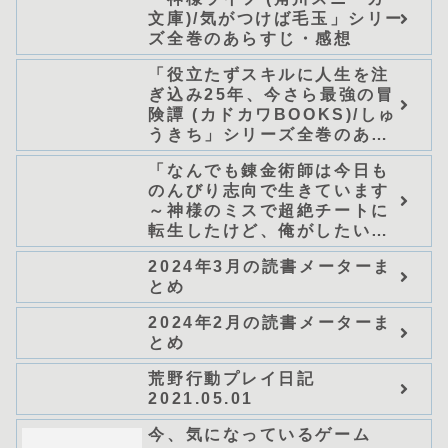
文庫)/気がつけば毛玉」シリー
ズ全巻のあらすじ・感想
「役立たずスキルに人生を注
ぎ込み25年、今さら最強の冒
険譚 (カドカワBOOKS)/しゅ
うきち」シリーズ全巻のあら
すじ・感想
「なんでも錬金術師は今日も
のんびり志向で生きています
～神様のミスで超絶チートに
転生したけど、俺がしたいの
は冒険じゃなくてホワイト商
2024年3月の読書メーターま
会の立上げです～（グラスト
とめ
ノベルス） (グラスト
NOVELS)/可換環」シリーズ
2024年2月の読書メーターま
全巻のあらすじ・感想
とめ
荒野行動プレイ日記
2021.05.01
今、気になっているゲーム