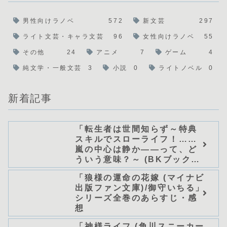
男性向けラノベ
572
新文芸
297
ライト文芸・キャラ文芸
96
女性向けラノベ
55
その他
24
アニメ
7
ゲーム
4
純文学・一般文芸
3
小説
0
ライトノベル
0
新着記事
「転生者は世間知らず～特典
スキルでスローライフ！……
嵐の中心は静か――って、ど
ういう意味？～ (BKブック
ス)/唖鳴蝉」シリーズ全巻のあ
「狼様の運命の花嫁 (マイナビ
らすじ・感想
出版ファン文庫)/御守いちる」
シリーズ全巻のあらすじ・感
想
「神様ライフ (角川スニーカー