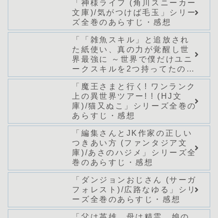
「神様ライフ (角川スニーカー
ズ全巻のあらすじ・感想
文庫)/気がつけば毛玉」シリー
ズ全巻のあらすじ・感想
「「雑魚スキル」と追放され
た紙使い、真の力が覚醒し世
界最強に ～世界で僕だけユニ
ークスキルを2つ持ってたので
真の仲間と成り上がる～ (Mノ
「魔王さまと行く! ワンランク
ベルス)/桑野和明」シリーズ全
上の異世界ツアー! ! (HJ文
巻のあらすじ・感想
庫)/猫又ぬこ」シリーズ全巻の
あらすじ・感想
「編集さんとJK作家の正しい
つきあい方 (ファンタジア文
庫)/あさのハジメ」シリーズ全
巻のあらすじ・感想
「ダンジョンおじさん (サーガ
フォレスト)/広路なゆる」シリ
ーズ全巻のあらすじ・感想
「父は英雄、母は精霊、娘の