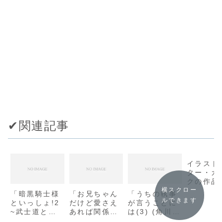
✔︎関連記事
イラスト
ター・カ
クの作品
まとめ
横スクロー
「暗黒騎士様
「お兄ちゃん
「うちの執事
ルできます
といっしょ!2
だけど愛さえ
が言うことに
~武士道とは
あれば関係な
は(3) (角川文
恋せよ乙女と
いよねっ
庫) / 高里椎