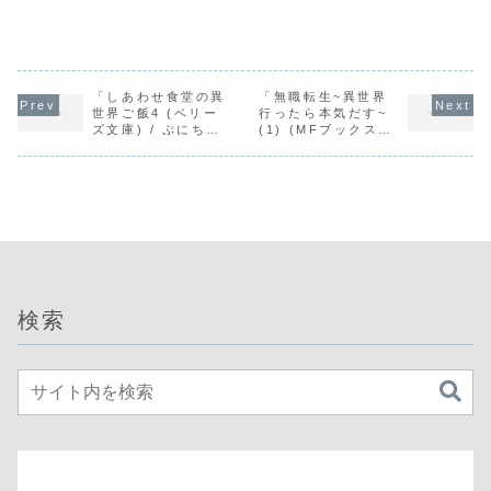
「しあわせ食堂の異
「無職転生~異世界
世界ご飯4 (ベリー
行ったら本気だす~
ズ文庫) / ぷにちゃ
(1) (MFブックス) /
ん」の感想
理不尽な孫の手」の
感想
検索