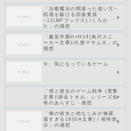
「治癒魔法の間違った使い方~
戦場を駆ける回復要員
~12(MFブックス) /くろか
た」の感想
「魔装学園H×H14(角川スニ
ーカー文庫)/久慈マサムネ」の
感想
今、気になっているゲーム
「僕と彼女のゲーム戦争 (電撃
文庫)/師走トオル」シリーズ全
巻のあらすじ・感想
「俺の彼女と幼なじみが修羅
場すぎる18(GA文庫) / 裕時悠
示」の感想