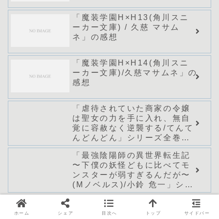
「魔装学園H×H13(角川スニ
ーカー文庫) / 久慈 マサム
ネ」の感想
「魔装学園H×H14(角川スニ
ーカー文庫)/久慈マサムネ」の
感想
「虐待されていた商家の令嬢
は聖女の力を手に入れ、無自
覚に容赦なく逆襲する/てんて
んどんどん」シリーズ全巻の
あらすじ・感想
「最強陰陽師の異世界転生記
〜下僕の妖怪どもに比べてモ
ンスターが弱すぎるんだが〜
(Mノベルス)/小鈴 危一」シリ
ーズ全巻のあらすじ・感想
「治癒魔法の間違った使い方~
戦場を駆ける回復要員
ホーム
シェア
目次へ
トップ
サイドバー