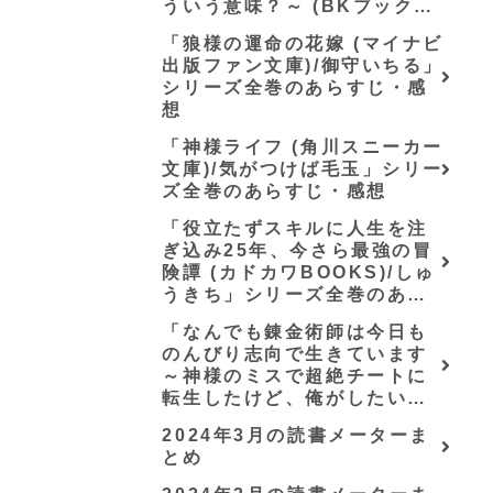
ういう意味？～ (BKブック
ス)/唖鳴蝉」シリーズ全巻のあ
「狼様の運命の花嫁 (マイナビ
らすじ・感想
出版ファン文庫)/御守いちる」
シリーズ全巻のあらすじ・感
想
「神様ライフ (角川スニーカー
文庫)/気がつけば毛玉」シリー
ズ全巻のあらすじ・感想
「役立たずスキルに人生を注
ぎ込み25年、今さら最強の冒
険譚 (カドカワBOOKS)/しゅ
うきち」シリーズ全巻のあら
すじ・感想
「なんでも錬金術師は今日も
のんびり志向で生きています
～神様のミスで超絶チートに
転生したけど、俺がしたいの
は冒険じゃなくてホワイト商
2024年3月の読書メーターま
会の立上げです～（グラスト
とめ
ノベルス） (グラスト
NOVELS)/可換環」シリーズ