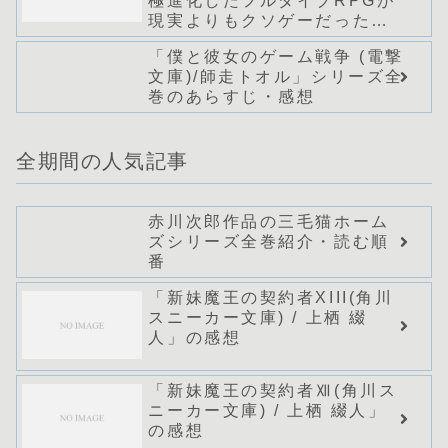
極進化したフルダイブRPGが
現実よりもクソゲーだった
ら」1話の感想
「僕と彼女のゲーム戦争 (電撃
文庫)/師走トオル」シリーズ全
巻のあらすじ・感想
全期間の人気記事
赤川次郎作品の三毛猫ホーム
ズシリーズ全巻紹介・読む順
番
「新妹魔王の契約者XIII(角川
スニーカー文庫) / 上栖 綴
人」の感想
「新妹魔王の契約者Ⅻ(角川ス
ニーカー文庫) / 上栖 綴人」
の感想