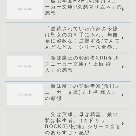
「魔装学園H×H14(角川スニ
ーカー文庫)/久慈マサムネ」の
感想
「虐待されていた商家の令嬢
は聖女の力を手に入れ、無自
覚に容赦なく逆襲する/てんて
んどんどん」シリーズ全巻の
あらすじ・感想
「新妹魔王の契約者XIII(角川
スニーカー文庫) / 上栖 綴
人」の感想
「新妹魔王の契約者Ⅻ(角川ス
ニーカー文庫) / 上栖 綴人」
の感想
「父は英雄、母は精霊、娘の
私は転生者。 (カドカワ
BOOKS)/松浦」シリーズ全巻
のあらすじ・感想