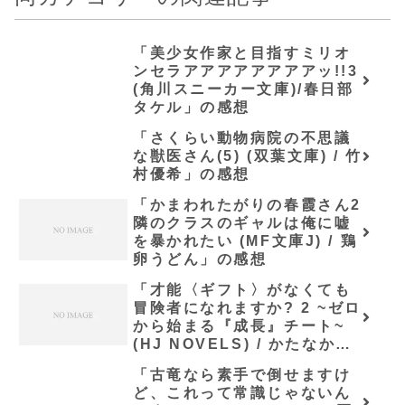
「美少女作家と目指すミリオ
ンセラアアアアアアアアッ!!3
(角川スニーカー文庫)/春日部
タケル」の感想
「さくらい動物病院の不思議
な獣医さん(5) (双葉文庫) / 竹
村優希」の感想
「かまわれたがりの春霞さん2
隣のクラスのギャルは俺に嘘
を暴かれたい (MF文庫J) / 鶏
卵うどん」の感想
「才能〈ギフト〉がなくても
冒険者になれますか? 2 ~ゼロ
から始まる『成長』チート~
(HJ NOVELS) / かたなか
じ」の感想
「古竜なら素手で倒せますけ
ど、これって常識じゃないん