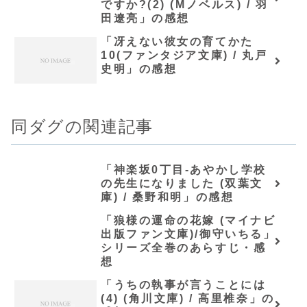
ですか?(2) (Mノベルス) / 羽
田遼亮」の感想
「冴えない彼女の育てかた
10(ファンタジア文庫) / 丸戸
史明」の感想
同ダグの関連記事
「神楽坂0丁目-あやかし学校
の先生になりました (双葉文
庫) / 桑野和明」の感想
「狼様の運命の花嫁 (マイナビ
出版ファン文庫)/御守いちる」
シリーズ全巻のあらすじ・感
想
「うちの執事が言うことには
(4) (角川文庫) / 高里椎奈」の