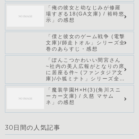
「俺の彼女と幼なじみが修羅
場すぎる18(GA文庫) / 裕時悠
示」の感想
「僕と彼女のゲーム戦争 (電撃
文庫)/師走トオル」シリーズ全
巻のあらすじ・感想
「ぽんこつかわいい間宮さん
~社内の美人広報がとなりの席
に居座る件~ (ファンタジア文
庫)/小狐ミナト」シリーズ全巻
のあらすじ・感想
「魔装学園H×H(3)(角川スニ
ーカー文庫) / 久慈 マサム
ネ」の感想
30日間の人気記事