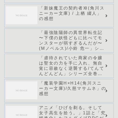
「新妹魔王の契約者Ⅻ(角川ス
ニーカー文庫) / 上栖 綴人」
の感想
「最強陰陽師の異世界転生記
〜下僕の妖怪どもに比べてモ
ンスターが弱すぎるんだが〜
(Mノベルス)/小鈴 危一」シリ
ーズ全巻のあらすじ・感想
「虐待されていた商家の令嬢
は聖女の力を手に入れ、無自
覚に容赦なく逆襲する/てんて
んどんどん」シリーズ全巻の
あらすじ・感想
「魔装学園H×H14(角川スニ
ーカー文庫)/久慈マサムネ」の
感想
アニメ「ひげを剃る。そして
女子高生を拾う。」1話と「究