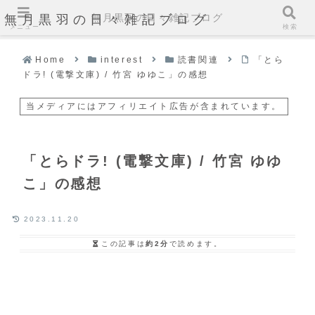
無月黒羽の日々雑記ブログ
無月黒羽の日々雑記ブログ
メニュー
検索
Home
interest
読書関連
「とら
ドラ! (電撃文庫) / 竹宮 ゆゆこ」の感想
当メディアにはアフィリエイト広告が含まれています。
「とらドラ! (電撃文庫) / 竹宮 ゆゆ
こ」の感想
2023.11.20
この記事は
約2分
で読めます。