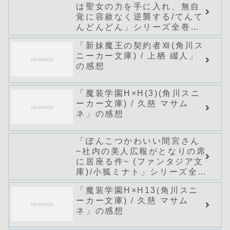
は聖女の力を手に入れ、無自
覚に容赦なく逆襲する/てんて
んどんどん」シリーズ全巻の
あらすじ・感想
「新妹魔王の契約者Ⅻ(角川ス
ニーカー文庫) / 上栖 綴人」
の感想
「魔装学園H×H(3)(角川スニ
ーカー文庫) / 久慈 マサム
ネ」の感想
「ぽんこつかわいい間宮さん
~社内の美人広報がとなりの席
に居座る件~ (ファンタジア文
庫)/小狐ミナト」シリーズ全巻
のあらすじ・感想
「魔装学園H×H13(角川スニ
ーカー文庫) / 久慈 マサム
ネ」の感想