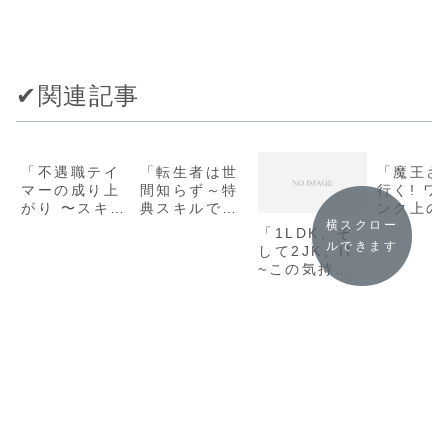
✔︎関連記事
「不遇職テイ
「転生者は世
「魔王さ
マーの成り上
間知らず～特
行く! ワ
がり 〜スキル
典スキルでス
ンク上の
【吸収】でモ
ローライ
界ツアー!
横スクロー
「1LDK、そ
ンスターの能
フ！……嵐の
(HJ文庫)
ルできます
して2JK。II
力を手に入
中心は静か
又ぬこ」
~この気持ち
れ、最強にな
――って、ど
ーズ全巻
は、しまって
る〜 (Ｍノベ
ういう意味？
らすじ・
おけない~ (フ
ルス)/蒼乃白
～ (BKブック
ァンタジア文
兎」シリーズ
ス)/唖鳴蝉」
庫) / 福山陽
全巻のあらす
シリーズ全巻
士」の感想
じ・感想
のあらすじ・
感想