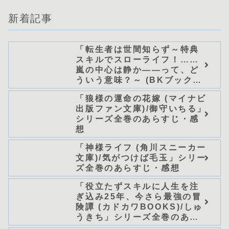
新着記事
「転生者は世間知らず～特典
スキルでスローライフ！……
嵐の中心は静か――って、ど
ういう意味？～ (BKブック
ス)/唖鳴蝉」シリーズ全巻のあ
「狼様の運命の花嫁 (マイナビ
らすじ・感想
出版ファン文庫)/御守いちる」
シリーズ全巻のあらすじ・感
想
「神様ライフ (角川スニーカー
文庫)/気がつけば毛玉」シリー
ズ全巻のあらすじ・感想
「役立たずスキルに人生を注
ぎ込み25年、今さら最強の冒
険譚 (カドカワBOOKS)/しゅ
うきち」シリーズ全巻のあら
すじ・感想