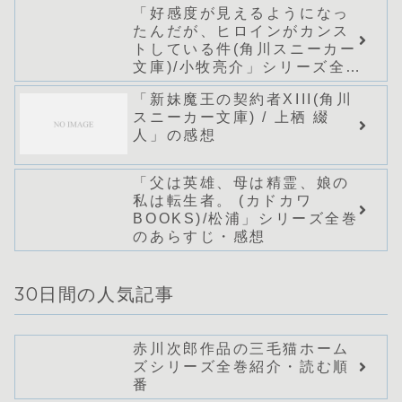
「好感度が見えるようになっ
たんだが、ヒロインがカンス
トしている件(角川スニーカー
文庫)/小牧亮介」シリーズ全巻
のあらすじ・感想
「新妹魔王の契約者XIII(角川
スニーカー文庫) / 上栖 綴
人」の感想
「父は英雄、母は精霊、娘の
私は転生者。 (カドカワ
BOOKS)/松浦」シリーズ全巻
のあらすじ・感想
30日間の人気記事
赤川次郎作品の三毛猫ホーム
ズシリーズ全巻紹介・読む順
番