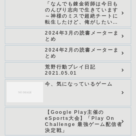
「なんでも錬金術師は今日も
のんびり志向で生きています
～神様のミスで超絶チートに
転生したけど、俺がしたいの
は冒険じゃなくてホワイト商
2024年3月の読書メーターま
会の立上げです～（グラスト
とめ
ノベルス） (グラスト
NOVELS)/可換環」シリーズ
2024年2月の読書メーターま
全巻のあらすじ・感想
とめ
荒野行動プレイ日記
2021.05.01
今、気になっているゲーム
【Google Play主催の
eSports大会】「Play On
Challenge 最強ゲーム配信者
決定戦」