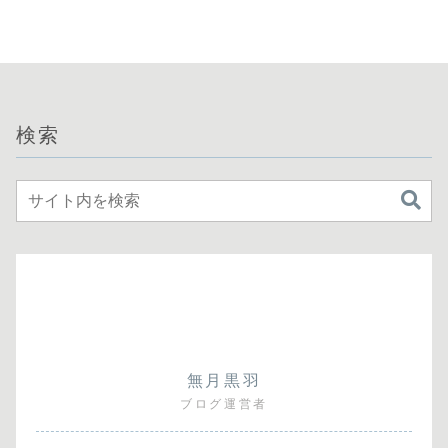
りもクソゲーだった
八十八」の感想
ら」1話の感想
検索
無月黒羽
ブログ運営者