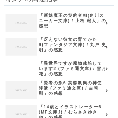
「新妹魔王の契約者Ⅷ(角川ス
ニーカー文庫) / 上栖 綴人」の
感想
「冴えない彼女の育てかた
9(ファンタジア文庫) / 丸戸 史
明」の感想
「異世界ですが魔物栽培して
います2 (ファミ通文庫) / 雪月
花」の感想
「賢者の孫6 英姿颯爽の神使
降誕 (ファミ通文庫) / 吉岡
剛」の感想
「14歳とイラストレーター6
(MF文庫J) / むらさきゆき
や」の感想