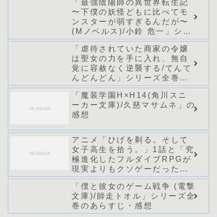
「最強陰陽師の異世界転生記
〜下僕の妖怪どもに比べてモ
ンスターが弱すぎるんだが〜
(Mノベルス)/小鈴 危一」シリ
ーズ全巻のあらすじ・感想
「虐待されていた商家の令嬢
は聖女の力を手に入れ、無自
覚に容赦なく逆襲する/てんて
んどんどん」シリーズ全巻の
あらすじ・感想
「魔装学園H×H14(角川スニ
ーカー文庫)/久慈マサムネ」の
感想
アニメ「ひげを剃る。そして
女子高生を拾う。」1話と「究
極進化したフルダイブRPGが
現実よりもクソゲーだった
ら」1話の感想
「僕と彼女のゲーム戦争 (電撃
文庫)/師走トオル」シリーズ全
巻のあらすじ・感想