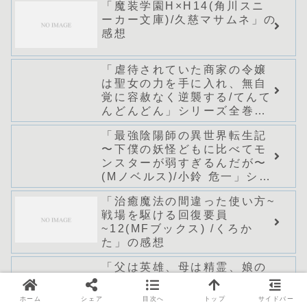
「魔装学園H×H14(角川スニ
ーカー文庫)/久慈マサムネ」の
感想
「虐待されていた商家の令嬢
は聖女の力を手に入れ、無自
覚に容赦なく逆襲する/てんて
んどんどん」シリーズ全巻の
あらすじ・感想
「最強陰陽師の異世界転生記
〜下僕の妖怪どもに比べてモ
ンスターが弱すぎるんだが〜
(Mノベルス)/小鈴 危一」シリ
ーズ全巻のあらすじ・感想
「治癒魔法の間違った使い方~
戦場を駆ける回復要員
~12(MFブックス) /くろか
た」の感想
「父は英雄、母は精霊、娘の
私は転生者。 (カドカワ
BOOKS)/松浦」シリーズ全巻
ホーム
シェア
目次へ
トップ
サイドバー