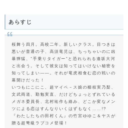
あらすじ
桜舞う四月。高校二年。新しいクラス。目つきは
悪いが普通の子、高須竜児は、ちっちゃいのに凶
暴獰猛、”手乗りタイガー”と恐れられる逢坂大河
と出会う。そして彼女は知ってはいけない秘密を
知ってしまい――。それが竜虎相食む恋の戦いの
幕開けだった！
いつもにこにこ、超マイペ－ス娘の櫛枝実乃梨、
文武両道、勤勉実直、だけどちょっとずれている
メガネ委員長、北村祐作も絡み、どこか変なメン
ツによる恋はすんなりいくはずもなく……!?
『わたしたちの田村くん』の竹宮ゆゆこ＆ヤスが
贈る超弩級ラブコメ登場！