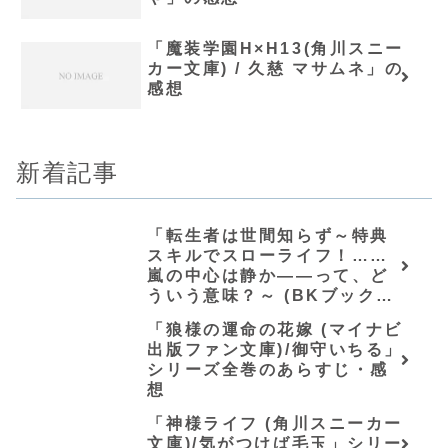
「魔装学園H×H13(角川スニー
カー文庫) / 久慈 マサムネ」の
感想
新着記事
「転生者は世間知らず～特典
スキルでスローライフ！……
嵐の中心は静か――って、ど
ういう意味？～ (BKブック
ス)/唖鳴蝉」シリーズ全巻のあ
「狼様の運命の花嫁 (マイナビ
らすじ・感想
出版ファン文庫)/御守いちる」
シリーズ全巻のあらすじ・感
想
「神様ライフ (角川スニーカー
文庫)/気がつけば毛玉」シリー