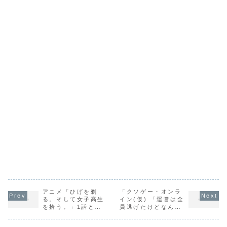
アニメ「ひげを剃
「クソゲー・オンラ
る。そして女子高生
イン(仮) 「運営は全
を拾う。」1話と
員逃げたけどなんの
「究極進化したフル
問題もないわ!」
ダイブRPGが現実よ
(MF文庫J) / つちせ