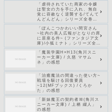
「虐待されていた商家の令嬢
は聖女の力を手に入れ、無自
覚に容赦なく逆襲する/てんて
んどんどん」シリーズ全巻の
あらすじ・感想
「ぽんこつかわいい間宮さん
~社内の美人広報がとなりの席
に居座る件~ (ファンタジア文
庫)/小狐ミナト」シリーズ全巻
のあらすじ・感想
「魔装学園H×H13(角川スニ
ーカー文庫) / 久慈 マサム
ネ」の感想
「治癒魔法の間違った使い方~
戦場を駆ける回復要員
~12(MFブックス) /くろか
た」の感想
「新妹魔王の契約者Ⅻ(角川ス
ニーカー文庫) / 上栖 綴人」
の感想