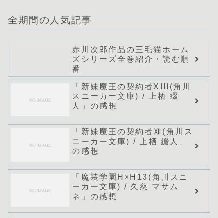
全期間の人気記事
赤川次郎作品の三毛猫ホーム
ズシリーズ全巻紹介・読む順
番
「新妹魔王の契約者XIII(角川
スニーカー文庫) / 上栖 綴
人」の感想
「新妹魔王の契約者Ⅻ(角川ス
ニーカー文庫) / 上栖 綴人」
の感想
「魔装学園H×H13(角川スニ
ーカー文庫) / 久慈 マサム
ネ」の感想