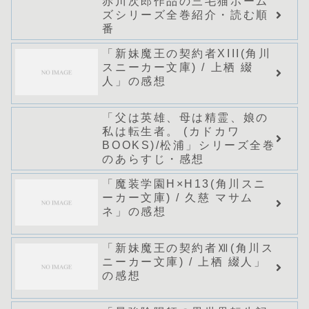
赤川次郎作品の三毛猫ホーム
ズシリーズ全巻紹介・読む順
番
「新妹魔王の契約者XIII(角川
スニーカー文庫) / 上栖 綴
人」の感想
「父は英雄、母は精霊、娘の
私は転生者。 (カドカワ
BOOKS)/松浦」シリーズ全巻
のあらすじ・感想
「魔装学園H×H13(角川スニ
ーカー文庫) / 久慈 マサム
ネ」の感想
「新妹魔王の契約者Ⅻ(角川ス
ニーカー文庫) / 上栖 綴人」
の感想