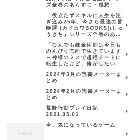
ズ全巻のあらすじ・感想
「役立たずスキルに人生を注
ぎ込み25年、今さら最強の冒
険譚 (カドカワBOOKS)/しゅ
うきち」シリーズ全巻のあら
すじ・感想
「なんでも錬金術師は今日も
のんびり志向で生きています
～神様のミスで超絶チートに
転生したけど、俺がしたいの
は冒険じゃなくてホワイト商
2024年3月の読書メーターま
会の立上げです～（グラスト
とめ
ノベルス） (グラスト
NOVELS)/可換環」シリーズ
2024年2月の読書メーターま
全巻のあらすじ・感想
とめ
荒野行動プレイ日記
2021.05.01
今、気になっているゲーム