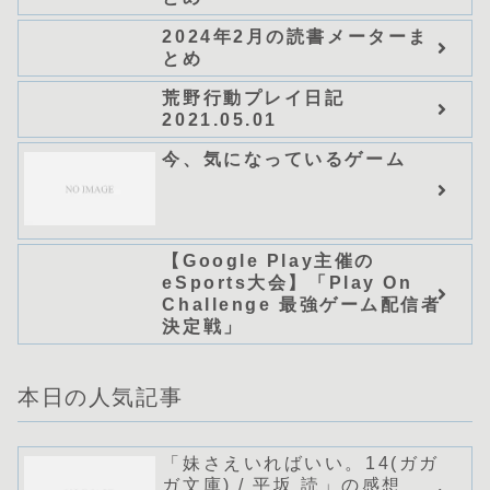
ノベルス） (グラスト
NOVELS)/可換環」シリーズ
2024年2月の読書メーターま
全巻のあらすじ・感想
とめ
荒野行動プレイ日記
2021.05.01
今、気になっているゲーム
【Google Play主催の
eSports大会】「Play On
Challenge 最強ゲーム配信者
決定戦」
本日の人気記事
「妹さえいればいい。14(ガガ
ガ文庫) / 平坂 読」の感想