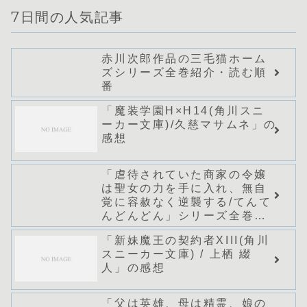
7日間の人気記事
赤川次郎作品の三毛猫ホーム
ズシリーズ全巻紹介・読む順
番
「魔装学園H×H14(角川スニ
ーカー文庫)/久慈マサムネ」の
感想
「虐待されていた商家の令嬢
は聖女の力を手に入れ、無自
覚に容赦なく逆襲する/てんて
んどんどん」シリーズ全巻の
あらすじ・感想
「新妹魔王の契約者XIII(角川
スニーカー文庫) / 上栖 綴
人」の感想
「父は英雄、母は精霊、娘の