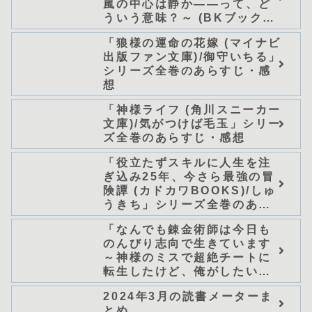
嵐の中心は静か――って、ど
ういう意味？～ (BKブック
ス)/唖鳴蝉」シリーズ全巻のあ
「狼様の運命の花嫁 (マイナビ
らすじ・感想
出版ファン文庫)/御守いちる」
シリーズ全巻のあらすじ・感
想
「神様ライフ (角川スニーカー
文庫)/気がつけば毛玉」シリー
ズ全巻のあらすじ・感想
「役立たずスキルに人生を注
ぎ込み25年、今さら最強の冒
険譚 (カドカワBOOKS)/しゅ
うきち」シリーズ全巻のあら
すじ・感想
「なんでも錬金術師は今日も
のんびり志向で生きています
～神様のミスで超絶チートに
転生したけど、俺がしたいの
は冒険じゃなくてホワイト商
2024年3月の読書メーターま
会の立上げです～（グラスト
とめ