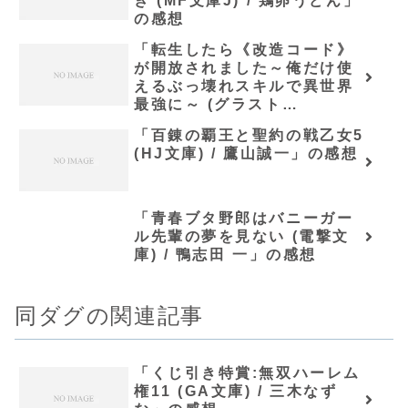
き (MF文庫J) / 鶏卵うどん」
の感想
「転生したら《改造コード》
が開放されました～俺だけ使
えるぶっ壊れスキルで異世界
最強に～ (グラスト
NOVELS)/どまどま」の感想
「百錬の覇王と聖約の戦乙女5
(HJ文庫) / 鷹山誠一」の感想
「青春ブタ野郎はバニーガー
ル先輩の夢を見ない (電撃文
庫) / 鴨志田 一」の感想
同ダグの関連記事
「くじ引き特賞:無双ハーレム
権11 (GA文庫) / 三木なず