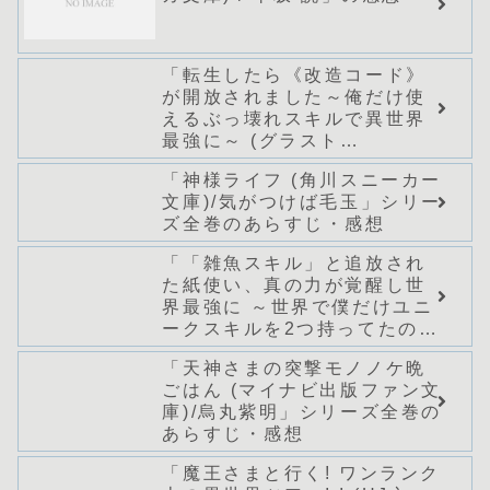
「転生したら《改造コード》
が開放されました～俺だけ使
えるぶっ壊れスキルで異世界
最強に～ (グラスト
NOVELS)/どまどま」シリー
「神様ライフ (角川スニーカー
ズ全巻のあらすじ・感想
文庫)/気がつけば毛玉」シリー
ズ全巻のあらすじ・感想
「「雑魚スキル」と追放され
た紙使い、真の力が覚醒し世
界最強に ～世界で僕だけユニ
ークスキルを2つ持ってたので
真の仲間と成り上がる～ (Mノ
「天神さまの突撃モノノケ晩
ベルス)/桑野和明」シリーズ全
ごはん (マイナビ出版ファン文
巻のあらすじ・感想
庫)/烏丸紫明」シリーズ全巻の
あらすじ・感想
「魔王さまと行く! ワンランク