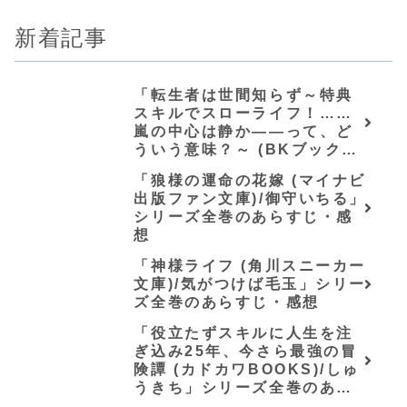
新着記事
「転生者は世間知らず～特典
スキルでスローライフ！……
嵐の中心は静か――って、ど
ういう意味？～ (BKブック
ス)/唖鳴蝉」シリーズ全巻のあ
「狼様の運命の花嫁 (マイナビ
らすじ・感想
出版ファン文庫)/御守いちる」
シリーズ全巻のあらすじ・感
想
「神様ライフ (角川スニーカー
文庫)/気がつけば毛玉」シリー
ズ全巻のあらすじ・感想
「役立たずスキルに人生を注
ぎ込み25年、今さら最強の冒
険譚 (カドカワBOOKS)/しゅ
うきち」シリーズ全巻のあら
すじ・感想