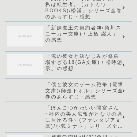
私は転生者。 (カドカワ
BOOKS)/松浦」シリーズ全巻
のあらすじ・感想
「新妹魔王の契約者Ⅻ(角川ス
ニーカー文庫) / 上栖 綴人」
の感想
「俺の彼女と幼なじみが修羅
場すぎる18(GA文庫) / 裕時悠
示」の感想
「僕と彼女のゲーム戦争 (電撃
文庫)/師走トオル」シリーズ全
巻のあらすじ・感想
「ぽんこつかわいい間宮さん
~社内の美人広報がとなりの席
に居座る件~ (ファンタジア文
庫)/小狐ミナト」シリーズ全巻
のあらすじ・感想