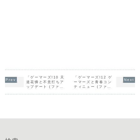
「ゲーマーズ!10 天
「ゲーマーズ!12 ゲ
道花憐と不意打ちア
ーマーズと青春コン
ップデート (ファン
ティニュー (ファン
タジア文庫) / 葵せ
タジア文庫) / 葵せ
きな」の感想
きな」の感想