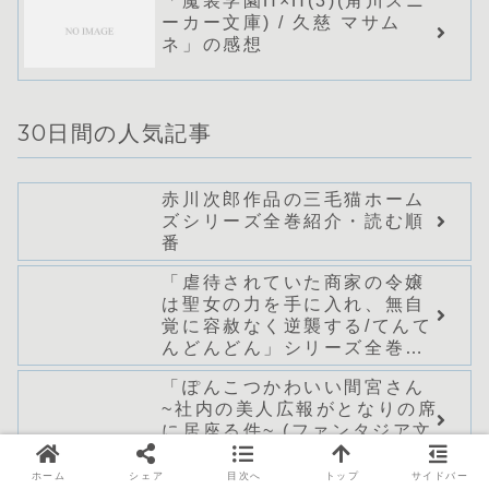
「魔装学園H×H(3)(角川スニ
ーカー文庫) / 久慈 マサム
ネ」の感想
30日間の人気記事
赤川次郎作品の三毛猫ホーム
ズシリーズ全巻紹介・読む順
番
「虐待されていた商家の令嬢
は聖女の力を手に入れ、無自
覚に容赦なく逆襲する/てんて
んどんどん」シリーズ全巻の
あらすじ・感想
「ぽんこつかわいい間宮さん
~社内の美人広報がとなりの席
に居座る件~ (ファンタジア文
庫)/小狐ミナト」シリーズ全巻
のあらすじ・感想
ホーム
シェア
目次へ
トップ
サイドバー