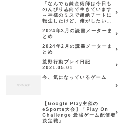
「なんでも錬金術師は今日も
のんびり志向で生きています
～神様のミスで超絶チートに
転生したけど、俺がしたいの
は冒険じゃなくてホワイト商
2024年3月の読書メーターま
会の立上げです～（グラスト
とめ
ノベルス） (グラスト
NOVELS)/可換環」シリーズ
2024年2月の読書メーターま
全巻のあらすじ・感想
とめ
荒野行動プレイ日記
2021.05.01
今、気になっているゲーム
【Google Play主催の
eSports大会】「Play On
Challenge 最強ゲーム配信者
決定戦」