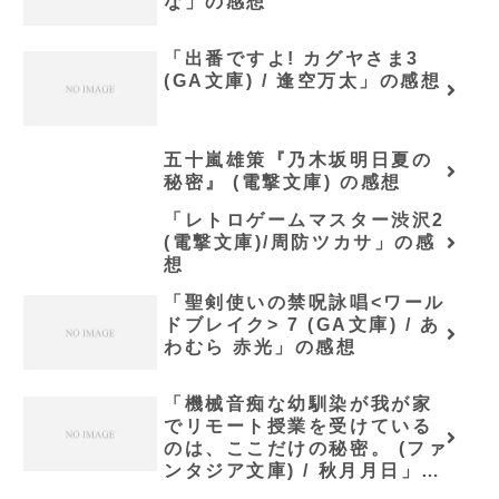
な」の感想
「出番ですよ! カグヤさま3
(GA文庫) / 逢空万太」の感想
五十嵐雄策『乃木坂明日夏の
秘密』 (電撃文庫) の感想
「レトロゲームマスター渋沢2
(電撃文庫)/周防ツカサ」の感
想
「聖剣使いの禁呪詠唱<ワール
ドブレイク> 7 (GA文庫) / あ
わむら 赤光」の感想
「機械音痴な幼馴染が我が家
でリモート授業を受けている
のは、ここだけの秘密。 (ファ
ンタジア文庫) / 秋月月日」の
感想