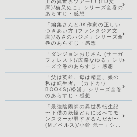
上の異世界ツアー! ! (HJ文
庫)/猫又ぬこ」シリーズ全巻の
あらすじ・感想
「編集さんとJK作家の正しい
つきあい方 (ファンタジア文
庫)/あさのハジメ」シリーズ全
巻のあらすじ・感想
「ダンジョンおじさん (サーガ
フォレスト)/広路なゆる」シリ
ーズ全巻のあらすじ・感想
「父は英雄、母は精霊、娘の
私は転生者。 (カドカワ
BOOKS)/松浦」シリーズ全巻
のあらすじ・感想
「最強陰陽師の異世界転生記
〜下僕の妖怪どもに比べてモ
ンスターが弱すぎるんだが〜
(Mノベルス)/小鈴 危一」シリ
ーズ全巻のあらすじ・感想