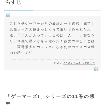
らすじ
こじらせゲーマーたちの最終ルート選択、完了！
恋愛レース大敗まっしぐらで追いつめられた天
道。「二人が入って、出るのは一人……」妙なシ
リアス顔で星ノ守を自宅へ招く彼女の申し出とは
――雨野景太のカノジョになるためのラスボス戦
のお誘いで!?
引用元:
BOOK☆WALKERより
「ゲーマーズ!」シリーズの11巻の感
想