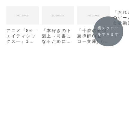
「おれと
のゲーム
会活動日
の3(MF
横スクロー
アニメ『86―
「本好きの下
「十歳の最強
J) / 葉
ルできます
エイティシッ
剋上～司書に
魔導師6(ヒー
の感想
クス―』1話
なるためには
ロー文庫) /
の感想
手段を選んで
天乃 聖樹」の
いられません
感想
～第一部「兵
士の娘3」 /
香月美夜」の
感想