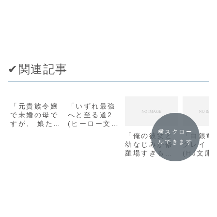
✔︎関連記事
「元貴族令嬢
「いずれ最強
で未婚の母で
へと至る道2
すが、 娘たち
(ヒーロー文
が可愛すぎて
庫) / 藍澤
横スクロー
「俺の彼女と
「白銀竜
冒険者業も苦
建」の感想
ルできます
幼なじみが修
クレイド
になりません
羅場すぎる
(HJ文庫)
/ 大小判」の
14(GA文庫) /
ガワトモ
感想
裕時悠示」の
カ」の感
感想