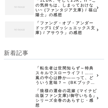
「1LDK、そして2JK。II ~こ
の気持ちは、しまっておけな
い~ (ファンタジア文庫) / 福山
陽士」の感想
「ファング・オブ・アンダー
ドッグ1 (ダッシュエックス文
庫) / アサウラ」の感想
新着記事
「転生者は世間知らず～特典
スキルでスローライフ！……
嵐の中心は静か――って、ど
ういう意味？～ (BKブック
ス)/唖鳴蝉」シリーズ全巻のあ
「狼様の運命の花嫁 (マイナビ
らすじ・感想
出版ファン文庫)/御守いちる」
シリーズ全巻のあらすじ・感
想