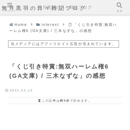
無月黒羽の日々雑記ブログ
無月黒羽の日々雑記ブログ
メニュー
検索
Home
interest
「くじ引き特賞:無双ハ
ーレム権6 (GA文庫) / 三木なずな」の感想
当メディアにはアフィリエイト広告が含まれています。
「くじ引き特賞:無双ハーレム権6
(GA文庫) / 三木なずな」の感想
2022.03.10
この記事は
約3分
で読めます。