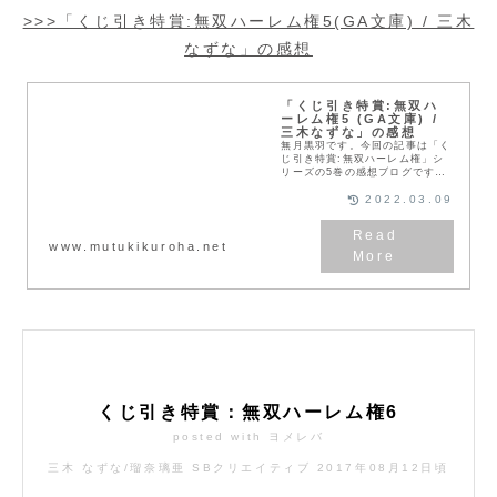
>>>「くじ引き特賞:無双ハーレム権5(GA文庫) / 三木
なずな」の感想
「くじ引き特賞:無双ハ
ーレム権5 (GA文庫) /
三木なずな」の感想
無月黒羽です。今回の記事は「く
じ引き特賞:無双ハーレム権」シ
リーズの5巻の感想ブログです。
今回の記事の内容は「くじ引き特
賞:無双ハーレム権」シリーズの5
2022.03.09
巻のあらすじ「くじ引き特賞:無
双ハーレム権」シリ...
www.mutukikuroha.net
くじ引き特賞：無双ハーレム権6
posted with
ヨメレバ
三木 なずな/瑠奈璃亜 SBクリエイティブ 2017年08月12日頃