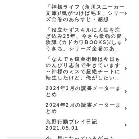
「神様ライフ (角川スニーカー
文庫)/気がつけば毛玉」シリー
ズ全巻のあらすじ・感想
「役立たずスキルに人生を注
ぎ込み25年、今さら最強の冒
険譚 (カドカワBOOKS)/しゅ
うきち」シリーズ全巻のあら
すじ・感想
「なんでも錬金術師は今日も
のんびり志向で生きています
～神様のミスで超絶チートに
転生したけど、俺がしたいの
は冒険じゃなくてホワイト商
2024年3月の読書メーターま
会の立上げです～（グラスト
とめ
ノベルス） (グラスト
NOVELS)/可換環」シリーズ
2024年2月の読書メーターま
全巻のあらすじ・感想
とめ
荒野行動プレイ日記
2021.05.01
今、気になっているゲーム