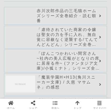
赤川次郎作品の三毛猫ホーム
ズシリーズ全巻紹介・読む順
番
「虐待されていた商家の令嬢
は聖女の力を手に入れ、無自
覚に容赦なく逆襲する/てんて
んどんどん」シリーズ全巻の
あらすじ・感想
「ぽんこつかわいい間宮さん
~社内の美人広報がとなりの席
に居座る件~ (ファンタジア文
庫)/小狐ミナト」シリーズ全巻
のあらすじ・感想
「魔装学園H×H13(角川スニ
ーカー文庫) / 久慈 マサム
ネ」の感想
「新妹魔王の契約者Ⅻ(角川ス
ニーカー文庫) / 上栖 綴人」
ホーム
シェア
目次へ
トップ
サイドバー
の感想