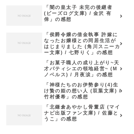
「闇の皇太子 未完の後継者
(ビーズログ文庫) / 金沢 有
倖」の感想
「侯爵令嬢の借金執事 許嫁に
なったお嬢様との同居生活が
はじまりました (角川スニーカ
ー文庫) / 七野りく」の感想
「お菓子職人の成り上がり~天
才パティシエの領地経営~ (M
ノベルス) / 月夜涙」の感想
「神様たちのお伊勢参り(4)生
け贄の姫の想い人 (双葉文庫) /
竹村優希」の感想
「北鎌倉あやかし骨董店 (マイ
ナビ出版ファン文庫) / 佐藤と
うこ」の感想