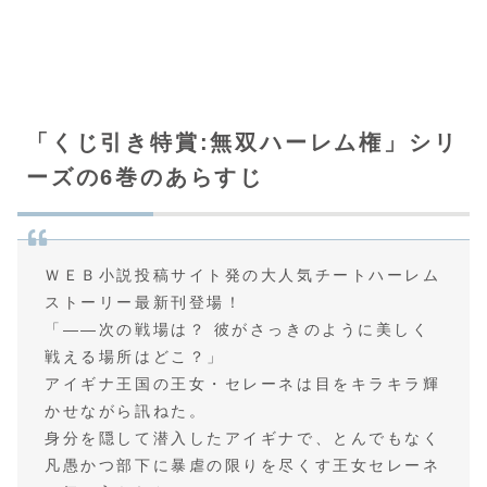
「くじ引き特賞:無双ハーレム権」シリ
ーズの6巻のあらすじ
ＷＥＢ小説投稿サイト発の大人気チートハーレム
ストーリー最新刊登場！
「――次の戦場は？ 彼がさっきのように美しく
戦える場所はどこ？」
アイギナ王国の王女・セレーネは目をキラキラ輝
かせながら訊ねた。
身分を隠して潜入したアイギナで、とんでもなく
凡愚かつ部下に暴虐の限りを尽くす王女セレーネ