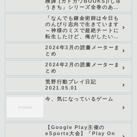
険譚 (カドカワBOOKS)/しゅ
うきち」シリーズ全巻のあら
すじ・感想
「なんでも錬金術師は今日も
のんびり志向で生きています
～神様のミスで超絶チートに
転生したけど、俺がしたいの
は冒険じゃなくてホワイト商
2024年3月の読書メーターま
会の立上げです～（グラスト
とめ
ノベルス） (グラスト
NOVELS)/可換環」シリーズ
2024年2月の読書メーターま
全巻のあらすじ・感想
とめ
荒野行動プレイ日記
2021.05.01
今、気になっているゲーム
【Google Play主催の
eSports大会】「Play On