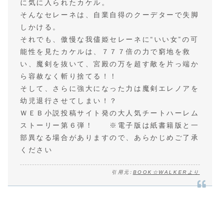
に気に入られたカケル。
そんなセレーネは、自業自得のクーデターで失脚
しかける。
それでも、傲慢な我儘姫セレーネに“いい女”の可
能性を見たカケルは、７７７倍の力で窮地を救
い、魔剣を抜いて、宮殿の万を超す敵を片っ端か
ら容赦なく斬り捨てる！！
そして、さらに強大になった力は魔剣エレノアを
幼児退行させてしまい！？
ＷＥＢ小説投稿サイト発の大人気チートハーレム
ストーリー第６弾！ ※電子版は紙書籍版と一
部異なる場合がありますので、あらかじめご了承
ください
引用元:
BOOK☆WALKERより