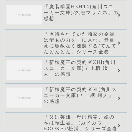
「魔装学園H×H14(角川スニ
ーカー文庫)/久慈マサムネ」の
感想
「虐待されていた商家の令嬢
は聖女の力を手に入れ、無自
覚に容赦なく逆襲する/てんて
んどんどん」シリーズ全巻の
あらすじ・感想
「新妹魔王の契約者XIII(角川
スニーカー文庫) / 上栖 綴
人」の感想
「新妹魔王の契約者Ⅻ(角川ス
ニーカー文庫) / 上栖 綴人」
の感想
「父は英雄、母は精霊、娘の
私は転生者。 (カドカワ
BOOKS)/松浦」シリーズ全巻