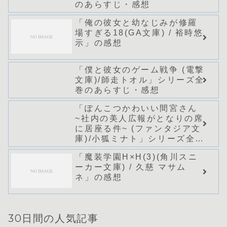
のあらすじ・感想
「俺の彼女と幼なじみが修羅
場すぎる18(GA文庫) / 裕時悠
示」の感想
「僕と彼女のゲーム戦争 (電撃
文庫)/師走トオル」シリーズ全
巻のあらすじ・感想
「ぽんこつかわいい間宮さん
~社内の美人広報がとなりの席
に居座る件~ (ファンタジア文
庫)/小狐ミナト」シリーズ全巻
のあらすじ・感想
「魔装学園H×H(3)(角川スニ
ーカー文庫) / 久慈 マサム
ネ」の感想
30日間の人気記事