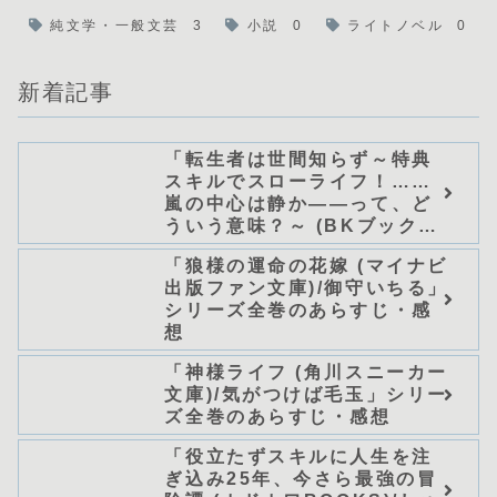
純文学・一般文芸
3
小説
0
ライトノベル
0
新着記事
「転生者は世間知らず～特典
スキルでスローライフ！……
嵐の中心は静か――って、ど
ういう意味？～ (BKブック
ス)/唖鳴蝉」シリーズ全巻のあ
「狼様の運命の花嫁 (マイナビ
らすじ・感想
出版ファン文庫)/御守いちる」
シリーズ全巻のあらすじ・感
想
「神様ライフ (角川スニーカー
文庫)/気がつけば毛玉」シリー
ズ全巻のあらすじ・感想
「役立たずスキルに人生を注
ぎ込み25年、今さら最強の冒