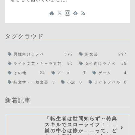
タグクラウド
男性向けラノベ
572
新文芸
297
ライト文芸・キャラ文芸
96
女性向けラノベ
55
その他
24
アニメ
7
ゲーム
4
純文学・一般文芸
3
小説
0
ライトノベル
0
新着記事
「転生者は世間知らず～特典
スキルでスローライフ！……
嵐の中心は静か――って、ど