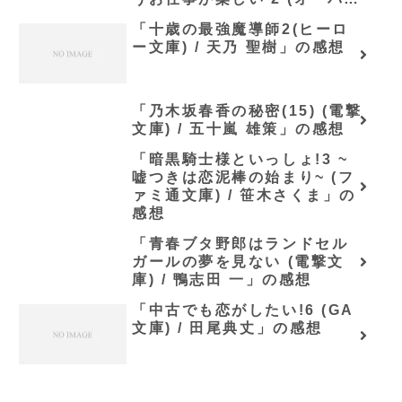
ラップ文庫) / 黄波戸井ショウ
「十歳の最強魔導師2(ヒーロ
リ」の感想
ー文庫) / 天乃 聖樹」の感想
「乃木坂春香の秘密(15) (電撃
文庫) / 五十嵐 雄策」の感想
「暗黒騎士様といっしょ!3 ~
嘘つきは恋泥棒の始まり~ (フ
ァミ通文庫) / 笹木さくま」の
感想
「青春ブタ野郎はランドセル
ガールの夢を見ない (電撃文
庫) / 鴨志田 一」の感想
「中古でも恋がしたい!6 (GA
文庫) / 田尾典丈」の感想