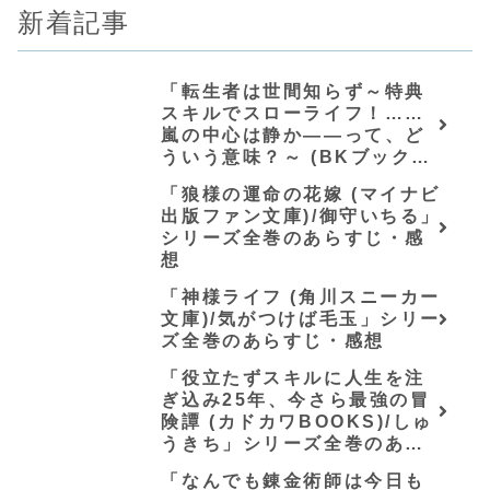
新着記事
「転生者は世間知らず～特典
スキルでスローライフ！……
嵐の中心は静か――って、ど
ういう意味？～ (BKブック
ス)/唖鳴蝉」シリーズ全巻のあ
「狼様の運命の花嫁 (マイナビ
らすじ・感想
出版ファン文庫)/御守いちる」
シリーズ全巻のあらすじ・感
想
「神様ライフ (角川スニーカー
文庫)/気がつけば毛玉」シリー
ズ全巻のあらすじ・感想
「役立たずスキルに人生を注
ぎ込み25年、今さら最強の冒
険譚 (カドカワBOOKS)/しゅ
うきち」シリーズ全巻のあら
すじ・感想
「なんでも錬金術師は今日も