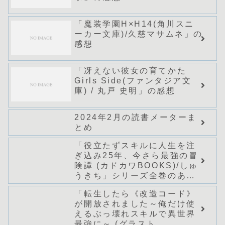
「魔装学園H×H14(角川スニ
ーカー文庫)/久慈マサムネ」の
感想
「冴えない彼女の育てかた
Girls Side(ファンタジア文
庫) / 丸戸 史明」の感想
2024年2月の読書メーターま
とめ
「役立たずスキルに人生を注
ぎ込み25年、今さら最強の冒
険譚 (カドカワBOOKS)/しゅ
うきち」シリーズ全巻のあら
すじ・感想
「転生したら《改造コード》
が開放されました～俺だけ使
えるぶっ壊れスキルで異世界
最強に～ (グラスト