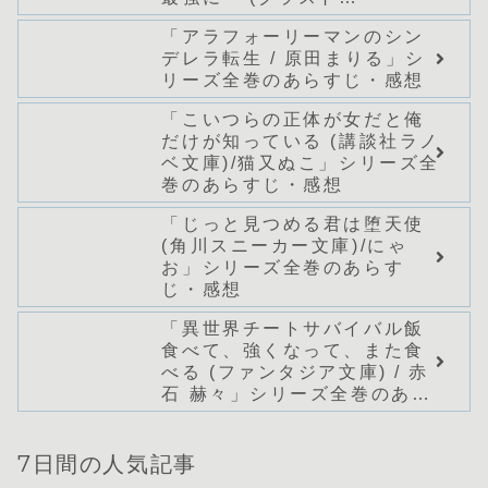
NOVELS)/どまどま」シリー
「アラフォーリーマンのシン
ズ全巻のあらすじ・感想
デレラ転生 / 原田まりる」シ
リーズ全巻のあらすじ・感想
「こいつらの正体が女だと俺
だけが知っている (講談社ラノ
ベ文庫)/猫又ぬこ」シリーズ全
巻のあらすじ・感想
「じっと見つめる君は堕天使
(角川スニーカー文庫)/にゃ
お」シリーズ全巻のあらす
じ・感想
「異世界チートサバイバル飯
食べて、強くなって、また食
べる (ファンタジア文庫) / 赤
石 赫々」シリーズ全巻のあら
すじ・感想
7日間の人気記事