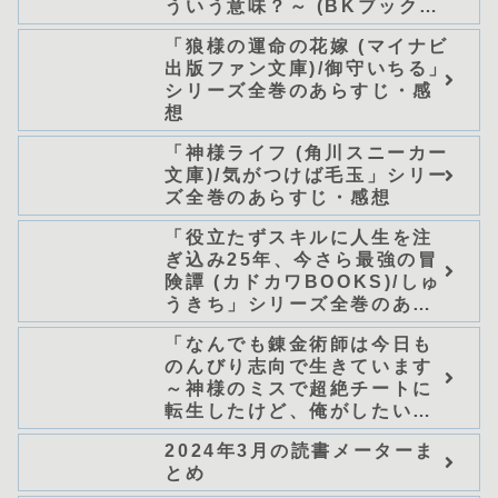
ういう意味？～ (BKブック
ス)/唖鳴蝉」シリーズ全巻のあ
「狼様の運命の花嫁 (マイナビ
らすじ・感想
出版ファン文庫)/御守いちる」
シリーズ全巻のあらすじ・感
想
「神様ライフ (角川スニーカー
文庫)/気がつけば毛玉」シリー
ズ全巻のあらすじ・感想
「役立たずスキルに人生を注
ぎ込み25年、今さら最強の冒
険譚 (カドカワBOOKS)/しゅ
うきち」シリーズ全巻のあら
すじ・感想
「なんでも錬金術師は今日も
のんびり志向で生きています
～神様のミスで超絶チートに
転生したけど、俺がしたいの
は冒険じゃなくてホワイト商
2024年3月の読書メーターま
会の立上げです～（グラスト
とめ
ノベルス） (グラスト