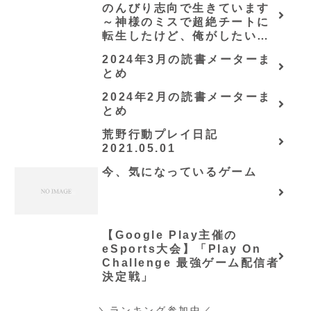
のんびり志向で生きています
～神様のミスで超絶チートに
転生したけど、俺がしたいの
は冒険じゃなくてホワイト商
2024年3月の読書メーターま
会の立上げです～（グラスト
とめ
ノベルス） (グラスト
NOVELS)/可換環」シリーズ
2024年2月の読書メーターま
全巻のあらすじ・感想
とめ
荒野行動プレイ日記
2021.05.01
今、気になっているゲーム
【Google Play主催の
eSports大会】「Play On
Challenge 最強ゲーム配信者
決定戦」
＼ランキング参加中／