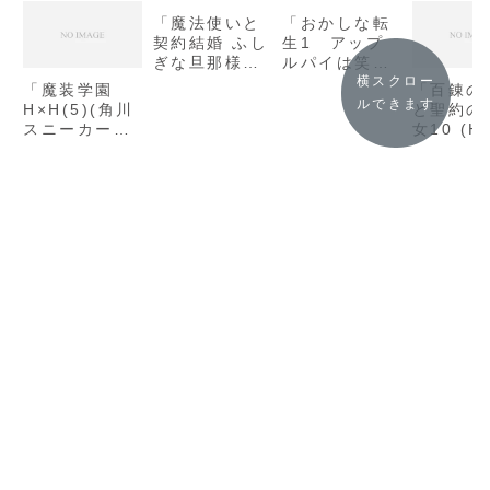
「魔法使いと
「おかしな転
契約結婚 ふし
生1 アップ
ぎな旦那様と
ルパイは笑顔
しあわせ同居
と共に/古流
横スクロー
「魔装学園
「百錬の
生活 (双葉文
望」の感想
ルできます
H×H(5)(角川
と聖約の
庫) / 三萩せ
スニーカー文
女10 (H
んや」の感想
庫) / 久慈マ
庫) / 鷹
サムネ」の感
一」の感
想