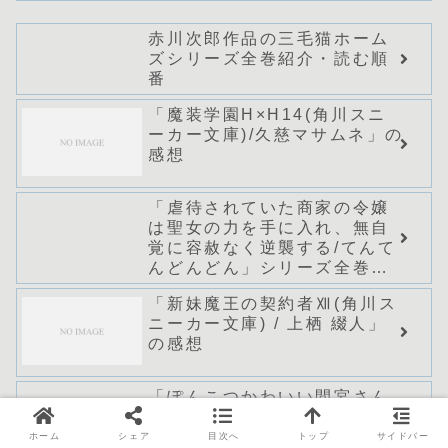
赤川次郎作品の三毛猫ホーム
ズシリーズ全巻紹介・読む順
番
「魔装学園H×H14(角川スニ
ーカー文庫)/久慈マサムネ」の
感想
「虐待されていた商家の令嬢
は聖女の力を手に入れ、無自
覚に容赦なく逆襲する/てんて
んどんどん」シリーズ全巻の
あらすじ・感想
「新妹魔王の契約者Ⅻ(角川ス
ニーカー文庫) / 上栖 綴人」
の感想
「ぽんこつかわいい間宮さん
~社内の美人広報がとなりの席
に居座る件~ (ファンタジア文
ホーム
シェア
目次へ
トップ
サイドバー