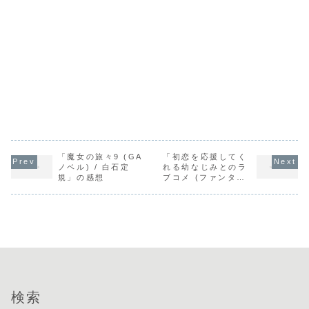
「魔女の旅々9 (GA
「初恋を応援してく
ノベル) / 白石定
れる幼なじみとのラ
規」の感想
ブコメ (ファンタジ
ア文庫) / 神里大
和」の感想
検索