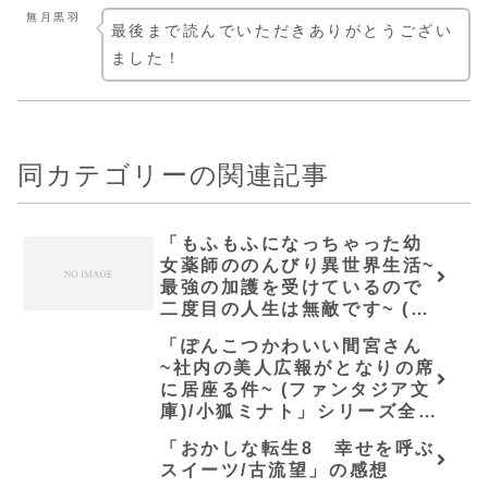
無月黒羽
最後まで読んでいただきありがとうござい
ました！
同カテゴリーの関連記事
「もふもふになっちゃった幼
女薬師ののんびり異世界生活~
最強の加護を受けているので
二度目の人生は無敵です~ (ベ
リーズファンタジー) / カナ
「ぽんこつかわいい間宮さん
デ」の感想
~社内の美人広報がとなりの席
に居座る件~ (ファンタジア文
庫)/小狐ミナト」シリーズ全巻
のあらすじ・感想
「おかしな転生8 幸せを呼ぶ
スイーツ/古流望」の感想