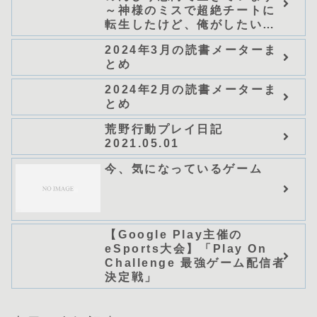
～神様のミスで超絶チートに
転生したけど、俺がしたいの
は冒険じゃなくてホワイト商
2024年3月の読書メーターま
会の立上げです～（グラスト
とめ
ノベルス） (グラスト
NOVELS)/可換環」シリーズ
2024年2月の読書メーターま
全巻のあらすじ・感想
とめ
荒野行動プレイ日記
2021.05.01
今、気になっているゲーム
【Google Play主催の
eSports大会】「Play On
Challenge 最強ゲーム配信者
決定戦」