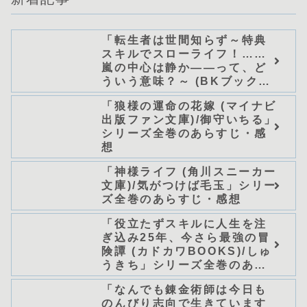
「転生者は世間知らず～特典
スキルでスローライフ！……
嵐の中心は静か――って、ど
ういう意味？～ (BKブック
ス)/唖鳴蝉」シリーズ全巻のあ
「狼様の運命の花嫁 (マイナビ
らすじ・感想
出版ファン文庫)/御守いちる」
シリーズ全巻のあらすじ・感
想
「神様ライフ (角川スニーカー
文庫)/気がつけば毛玉」シリー
ズ全巻のあらすじ・感想
「役立たずスキルに人生を注
ぎ込み25年、今さら最強の冒
険譚 (カドカワBOOKS)/しゅ
うきち」シリーズ全巻のあら
すじ・感想
「なんでも錬金術師は今日も
のんびり志向で生きています