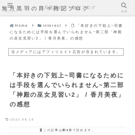
無月黒羽の日々雑記ブログ
無月黒羽の日々雑記ブログ
メニュー
検索
Home
interest
「本好きの下剋上~司書
になるためには手段を選んでいられません~第二部「神殿
の巫女見習い2」 / 香月美夜」の感想
当メディアにはアフィリエイト広告が含まれています。
「本好きの下剋上~司書になるために
は手段を選んでいられません~第二部
「神殿の巫女見習い2」 / 香月美夜」
の感想
2022.09.16
この記事は
約4分
で読めます。