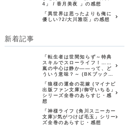
4」 / 香月美夜 」の感想
「異世界は思ったよりも俺に
優しい?2/大川雅臣」の感想
新着記事
「転生者は世間知らず～特典
スキルでスローライフ！……
嵐の中心は静か――って、ど
ういう意味？～ (BKブック
ス)/唖鳴蝉」シリーズ全巻のあ
「狼様の運命の花嫁 (マイナビ
らすじ・感想
出版ファン文庫)/御守いちる」
シリーズ全巻のあらすじ・感
想
「神様ライフ (角川スニーカー
文庫)/気がつけば毛玉」シリー
ズ全巻のあらすじ・感想