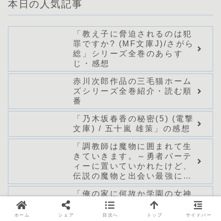
本日の人気記事
「教え子に脅迫されるのは犯
罪ですか? (MF文庫J)/さがら
総」シリーズ全巻のあらす
じ・感想
赤川次郎作品の三毛猫ホーム
ズシリーズ全巻紹介・読む順
番
「乃木坂春香の秘密(5) (電撃
文庫) / 五十嵐 雄策」の感想
「調教師は魔物に囲まれて生
きていきます。～勇者パーテ
ィーに置いていかれたけど、
伝説の魔物と出会い最強にな
ってた～(グラストNOVELS)/
「俺の家に何故か学園の女神
七篠龍」シリーズ全巻のあら
さまが入り浸っている件(角川
すじ・感想
スニーカー文庫) / 紫ユウ」シ
ホーム
シェア
目次へ
トップ
サイドバー