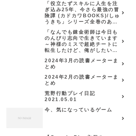
「役立たずスキルに人生を注
ぎ込み25年、今さら最強の冒
険譚 (カドカワBOOKS)/しゅ
うきち」シリーズ全巻のあら
すじ・感想
「なんでも錬金術師は今日も
のんびり志向で生きています
～神様のミスで超絶チートに
転生したけど、俺がしたいの
は冒険じゃなくてホワイト商
2024年3月の読書メーターま
会の立上げです～（グラスト
とめ
ノベルス） (グラスト
NOVELS)/可換環」シリーズ
2024年2月の読書メーターま
全巻のあらすじ・感想
とめ
荒野行動プレイ日記
2021.05.01
今、気になっているゲーム