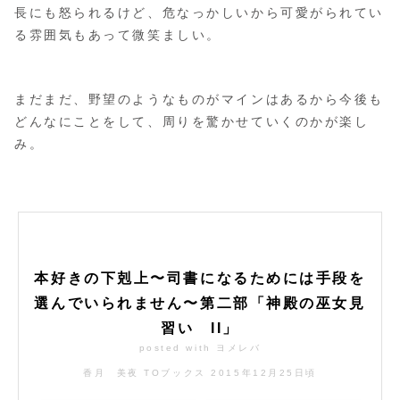
長にも怒られるけど、危なっかしいから可愛がられてい
る雰囲気もあって微笑ましい。
まだまだ、野望のようなものがマインはあるから今後も
どんなにことをして、周りを驚かせていくのかが楽し
み。
本好きの下剋上〜司書になるためには手段を
選んでいられません〜第二部「神殿の巫女見
習い II」
posted with
ヨメレバ
香月 美夜 TOブックス 2015年12月25日頃