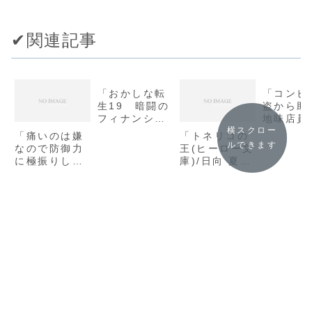
✔︎関連記事
「おかしな転
「コンビ
生19 暗闘の
盗から助
フィナンシェ/
地味店員
古流望」の感
同じクラ
横スクロー
「痛いのは嫌
「トネリコの
想
うぶで可
ルできます
なので防御力
王(ヒーロー文
ギャルだ
に極振りした
庫)/日向 夏」
(ファン
いと思いま
の感想
文庫)/あ
す。3 (カドカ
ン」の感
ワBOOKS) /
夕蜜柑」の感
想