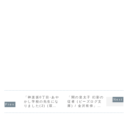
「神楽坂0丁目-あや
「闇の皇太子 幻影の
かし学校の先生にな
従者 (ビーズログ文
りました(2) (双葉
庫) / 金沢有倖」の
文庫) / 桑野和明」
感想
の感想