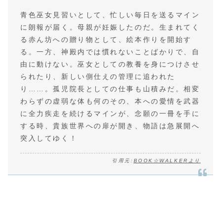
青色巫女見習いとして、忙しい毎日を送るマイン
に朗報が届く。母親が妊娠したのだ。生まれてく
る赤ん坊への贈り物として、絵本作りを開始す
る。一方、神殿内では慣れないことばかりで、自
由に動けない。巫女としての教養を身につけさせ
られたり、新しい側仕えの管理に追われた
り……。孤児院長としての仕事も山積みだ。相変
わらずの虚弱な体も何のその、本への愛情を武器
に全力疾走を続けるマインが、念願の一冊を手に
する時、貴族世界への扉が開き、物語は急展開へ
突入してゆく！
引用元:
BOOK☆WALKERより