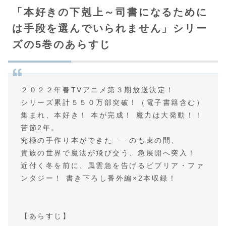
「本好きの下剋上～司書になるために
は手段を選んでいられません」シリー
ズの5巻のあらすじ
２０２２年春TVアニメ第３期放送決定！
シリーズ累計５５０万部突破！（電子書籍含む）
集まれ、本好き！ 本が完成！ 魔力は大発動！！
苦節2年。
究極の手作り本ができた――のも束の間、
貴族の世界で魔法が飛び交う、急展開へ突入！
近付く冬を前に、風雲急を告げるビブリア・ファ
ンタジー！ 書き下ろし番外編×2本収録！
【あらすじ】