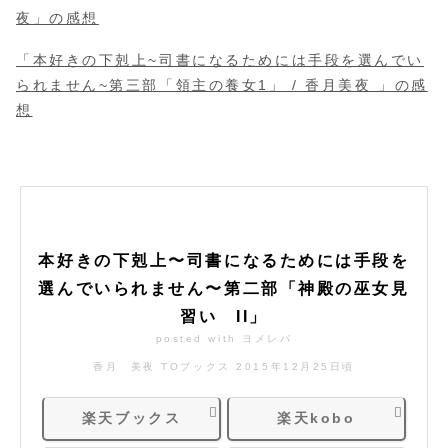
夜」の感想
「本好きの下剋上~司書になるためには手段を選んでい
られません~第三部「領主の養女1」 / 香月美夜 」の感
想
本好きの下剋上〜司書になるためには手段を
選んでいられません〜第二部「神殿の巫女見
習い II」
posted with
ヨメレバ
香月 美夜 TOブックス 2015年12月25日頃
楽天ブックス
楽天kobo