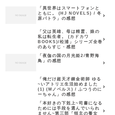
「異世界はスマートフォンと
ともに。 (HJ NOVELS) / 冬
原パトラ」の感想
「父は英雄、母は精霊、娘の
私は転生者。 (カドカワ
BOOKS)/松浦」シリーズ全巻
のあらすじ・感想
「夜伽の国の月光姫2/青野海
鳥」の感想
「俺だけ超天才錬金術師 ゆる
~いアトリエ生活始めました
(1) (Mノベルス) / ふつうのに
ーちゃん」の感想
「本好きの下剋上~司書になる
ためには手段を選んでいられ
ません~第三部「領主の養女