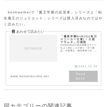
bookwalkerで「魔王学園の反逆者」シリーズと「転
生魔王のジュリエット」シリーズは購入済みなのではや
く読みたい。
「魔装学園H×H(3)(角川
スニーカー文庫) / 久慈
マサムネ」の感想
bookwalkerの読み放題でラノベ
をよく読むことが多い「日々雑
記」の管理人・無月黒羽です。
このブログを書いている日は、
2021年4月29日です。読了した
日でもあります。 ブログはスト
ックしておこ...
2021.12.26
www.mutukikuroha.net
同カテゴリーの関連記事