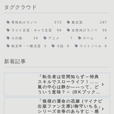
タグクラウド
男性向けラノベ
572
新文芸
297
ライト文芸・キャラ文芸
96
女性向けラノベ
55
その他
24
アニメ
7
ゲーム
4
純文学・一般文芸
3
小説
0
ライトノベル
0
新着記事
「転生者は世間知らず～特典
スキルでスローライフ！……
嵐の中心は静か――って、ど
ういう意味？～ (BKブック
ス)/唖鳴蝉」シリーズ全巻のあ
「狼様の運命の花嫁 (マイナビ
らすじ・感想
出版ファン文庫)/御守いちる」
シリーズ全巻のあらすじ・感