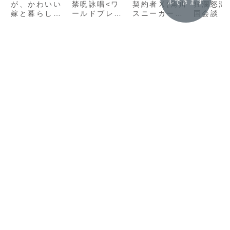
ルできます
が、かわいい
禁呪詠唱<ワ
契約者Ⅹ(角川
狂瀾怒濤
嫁と暮らした
ールドブレイ
スニーカー文
国会談 (
ら?3「はい、
ク>15(GA文
庫) / 上栖 綴
ミ通文庫)
しあわせです!
庫) / あわむ
人」の感想
吉岡剛」
」 (HJ文庫)/
ら 赤光」の感
想
空埜一樹」の
想
感想