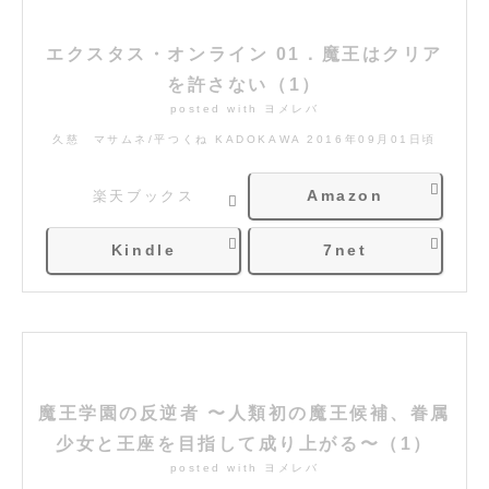
エクスタス・オンライン 01．魔王はクリア
を許さない（1）
posted with
ヨメレバ
久慈 マサムネ/平つくね KADOKAWA 2016年09月01日頃
Amazon
楽天ブックス
Kindle
7net
魔王学園の反逆者 〜人類初の魔王候補、眷属
少女と王座を目指して成り上がる〜（1）
posted with
ヨメレバ