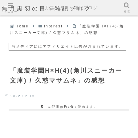
無月黒羽の日々雑記ブログ
無月黒羽の日々雑記ブログ
メニュー
検索
Home
interest
「魔装学園H×H(4)(角
川スニーカー文庫) / 久慈マサムネ」の感想
当メディアにはアフィリエイト広告が含まれています。
「魔装学園H×H(4)(角川スニーカー
文庫) / 久慈マサムネ」の感想
2022.02.15
この記事は
約3分
で読めます。