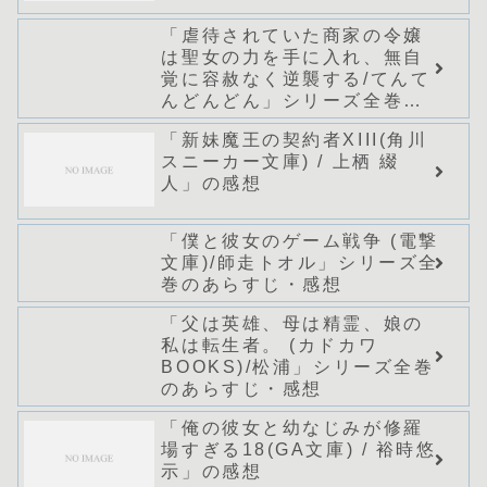
「虐待されていた商家の令嬢
は聖女の力を手に入れ、無自
覚に容赦なく逆襲する/てんて
んどんどん」シリーズ全巻の
あらすじ・感想
「新妹魔王の契約者XIII(角川
スニーカー文庫) / 上栖 綴
人」の感想
「僕と彼女のゲーム戦争 (電撃
文庫)/師走トオル」シリーズ全
巻のあらすじ・感想
「父は英雄、母は精霊、娘の
私は転生者。 (カドカワ
BOOKS)/松浦」シリーズ全巻
のあらすじ・感想
「俺の彼女と幼なじみが修羅
場すぎる18(GA文庫) / 裕時悠
示」の感想