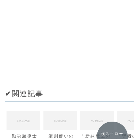
✔︎関連記事
横スクロー
「勤労魔導士
「聖剣使いの
「新妹魔王の
「賢者の