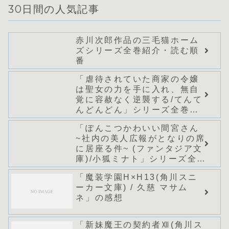
30日間の人気記事
赤川次郎作品の三毛猫ホーム
ズシリーズ全巻紹介・読む順
番
「虐待されていた商家の令嬢
は聖女の力を手に入れ、無自
覚に容赦なく逆襲する/てんて
んどんどん」シリーズ全巻の
あらすじ・感想
「ぽんこつかわいい間宮さん
~社内の美人広報がとなりの席
に居座る件~ (ファンタジア文
庫)/小狐ミナト」シリーズ全巻
のあらすじ・感想
「魔装学園H×H13(角川スニ
ーカー文庫) / 久慈 マサム
ネ」の感想
「新妹魔王の契約者Ⅻ(角川ス