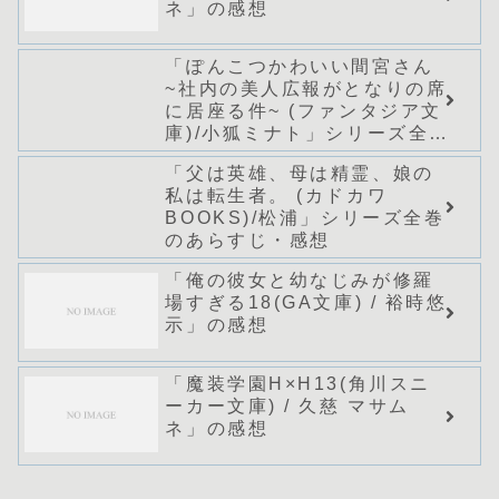
ネ」の感想
「ぽんこつかわいい間宮さん
~社内の美人広報がとなりの席
に居座る件~ (ファンタジア文
庫)/小狐ミナト」シリーズ全巻
のあらすじ・感想
「父は英雄、母は精霊、娘の
私は転生者。 (カドカワ
BOOKS)/松浦」シリーズ全巻
のあらすじ・感想
「俺の彼女と幼なじみが修羅
場すぎる18(GA文庫) / 裕時悠
示」の感想
「魔装学園H×H13(角川スニ
ーカー文庫) / 久慈 マサム
ネ」の感想