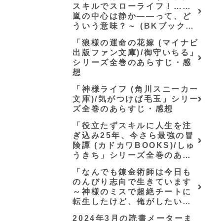
スキルでスローライフ！……
嵐の中心は静か――って、ど
ういう意味？～ (BKブック
ス)/唖鳴蝉」シリーズ全巻のあ
「狼様の運命の花嫁 (マイナビ
らすじ・感想
出版ファン文庫)/御守いちる」
シリーズ全巻のあらすじ・感
想
「神様ライフ (角川スニーカー
文庫)/気がつけば毛玉」シリー
ズ全巻のあらすじ・感想
「役立たずスキルに人生を注
ぎ込み25年、今さら最強の冒
険譚 (カドカワBOOKS)/しゅ
うきち」シリーズ全巻のあら
すじ・感想
「なんでも錬金術師は今日も
のんびり志向で生きています
～神様のミスで超絶チートに
転生したけど、俺がしたいの
は冒険じゃなくてホワイト商
2024年3月の読書メーターま