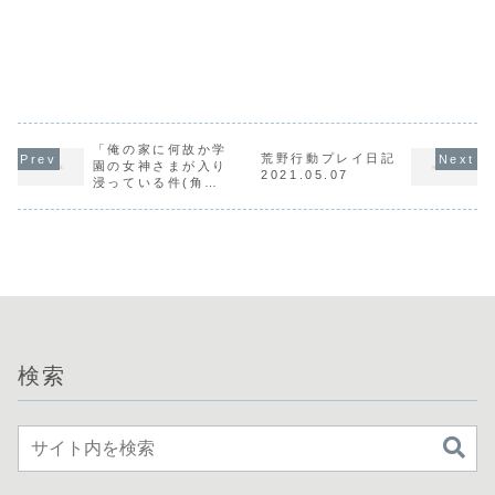
「俺の家に何故か学
荒野行動プレイ日記
園の女神さまが入り
2021.05.07
浸っている件(角川
スニーカー文庫) /
紫ユウ」の感想・レ
ビュー
検索