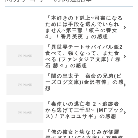
「本好きの下剋上~司書になる
ためには手段を選んでいられ
ません~第三部「領主の養女
4」 / 香月美夜 」の感想
「異世界チートサバイバル飯2
食べて、強くなって、また食
べる (ファンタジア文庫) / 赤
石 赫々」の感想
「闇の皇太子 宿命の兄弟(ビ
ーズログ文庫)/金沢有倖」の感
想
「毒使いの逃亡者 2 ~追跡者
から逃げて三千里~ (MFブック
ス) / アネコユサギ」の感想
「俺の彼女と幼なじみが修羅