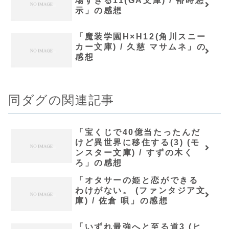
場すぎる11(GA文庫) / 裕時悠
示」の感想
「魔装学園H×H12(角川スニー
カー文庫) / 久慈 マサムネ」の
感想
同ダグの関連記事
「宝くじで40億当たったんだ
けど異世界に移住する(3) (モ
ンスター文庫) / すずの木く
ろ」の感想
「オタサーの姫と恋ができる
わけがない。 (ファンタジア文
庫) / 佐倉 唄」の感想
「いずれ最強へと至る道3 (ヒ