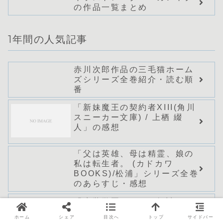
の作品一覧まとめ
1年間の人気記事
赤川次郎作品の三毛猫ホーム
ズシリーズ全巻紹介・読む順
番
「新妹魔王の契約者XIII(角川
スニーカー文庫) / 上栖 綴
人」の感想
「父は英雄、母は精霊、娘の
私は転生者。 (カドカワ
BOOKS)/松浦」シリーズ全巻
のあらすじ・感想
「魔装学園H×H13(角川スニ
ーカー文庫) / 久慈 マサム
ホーム
シェア
目次へ
トップ
サイドバー
ネ」の感想