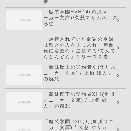
番
「魔装学園H×H14(角川スニ
ーカー文庫)/久慈マサムネ」の
感想
「虐待されていた商家の令嬢
は聖女の力を手に入れ、無自
覚に容赦なく逆襲する/てんて
んどんどん」シリーズ全巻の
あらすじ・感想
「新妹魔王の契約者Ⅻ(角川ス
ニーカー文庫) / 上栖 綴人」
の感想
「新妹魔王の契約者XIII(角川
スニーカー文庫) / 上栖 綴
人」の感想
「魔装学園H×H(3)(角川スニ
ーカー文庫) / 久慈 マサム