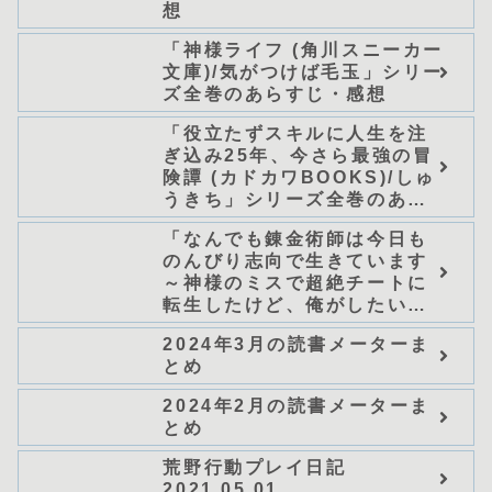
想
「神様ライフ (角川スニーカー
文庫)/気がつけば毛玉」シリー
ズ全巻のあらすじ・感想
「役立たずスキルに人生を注
ぎ込み25年、今さら最強の冒
険譚 (カドカワBOOKS)/しゅ
うきち」シリーズ全巻のあら
すじ・感想
「なんでも錬金術師は今日も
のんびり志向で生きています
～神様のミスで超絶チートに
転生したけど、俺がしたいの
は冒険じゃなくてホワイト商
2024年3月の読書メーターま
会の立上げです～（グラスト
とめ
ノベルス） (グラスト
NOVELS)/可換環」シリーズ
2024年2月の読書メーターま
全巻のあらすじ・感想
とめ
荒野行動プレイ日記
2021.05.01