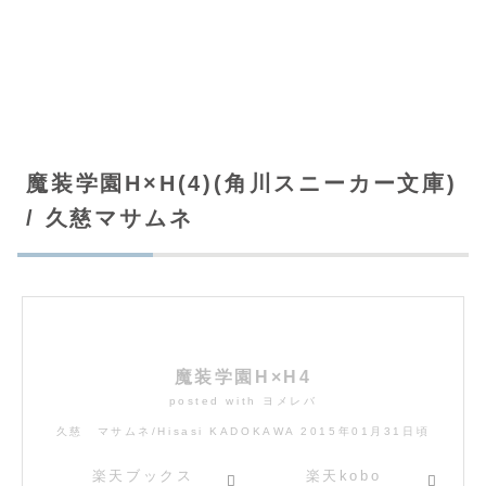
魔装学園H×H(4)(角川スニーカー文庫)
/ 久慈マサムネ
魔装学園H×H4
posted with
ヨメレバ
久慈 マサムネ/Hisasi KADOKAWA 2015年01月31日頃
楽天ブックス
楽天kobo