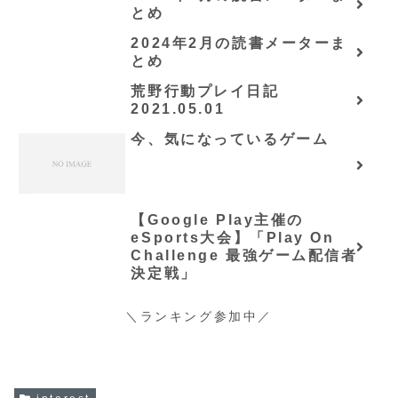
会の立上げです～（グラスト
とめ
ノベルス） (グラスト
NOVELS)/可換環」シリーズ
2024年2月の読書メーターま
全巻のあらすじ・感想
とめ
荒野行動プレイ日記
2021.05.01
今、気になっているゲーム
【Google Play主催の
eSports大会】「Play On
Challenge 最強ゲーム配信者
決定戦」
＼ランキング参加中／