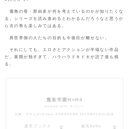
傷無の母・那由多が何を考えているのかが知りたくな
る。シリーズを読み進めるとわかるんだろうなと思うか
ら次の巻も楽しみではある。
異世界側の人たちの目的も今後目が離せない。
それにしても、エロさとアクションが半端ない作品
だ。展開が熱すぎて、ハラハラドキドキが読了後も残
る。
魔装学園H×H4
posted with
ヨメレバ
久慈 マサムネ/Hisasi KADOKAWA 2015年01月31日頃
楽天ブックス
楽天kobo