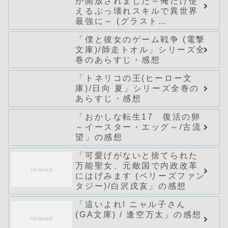
が開放されました～俺だけ使
えるぶっ壊れスキルで異世界
最強に～ (グラスト
NOVELS)/どまどま」シリー
「僕と彼女のゲーム戦争 (電撃
ズ全巻のあらすじ・感想
文庫)/師走トオル」シリーズ全
巻のあらすじ・感想
「トネリコの王(ヒーロー文
庫)/日向 夏」シリーズ全巻の
あらすじ・感想
「おかしな転生17 復活の卵
～イースター・エッグ～/古流
望」の感想
「可愛げがないと捨てられた
万能聖女、元敵国で内政改革
にはげみます (ベリーズファン
タジー)/白沢戌亥」の感想
「這いよれ! ニャル子さん
(GA文庫) / 逢空万太」の感想