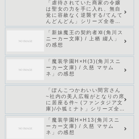
「虐待されていた商家の令嬢
は聖女の力を手に入れ、無自
覚に容赦なく逆襲する/てんて
んどんどん」シリーズ全巻の
あらすじ・感想
「新妹魔王の契約者Ⅻ(角川ス
ニーカー文庫) / 上栖 綴人」
の感想
「魔装学園H×H(3)(角川スニ
ーカー文庫) / 久慈 マサム
ネ」の感想
「ぽんこつかわいい間宮さん
~社内の美人広報がとなりの席
に居座る件~ (ファンタジア文
庫)/小狐ミナト」シリーズ全巻
のあらすじ・感想
「魔装学園H×H13(角川スニ
ーカー文庫) / 久慈 マサム
ネ」の感想