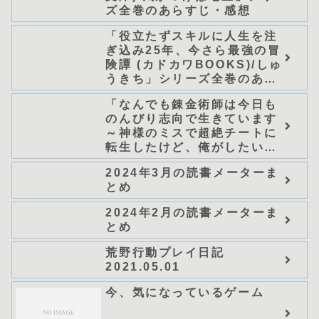
ズ全巻のあらすじ・感想
「役立たずスキルに人生を注
ぎ込み25年、今さら最強の冒
険譚 (カドカワBOOKS)/しゅ
うきち」シリーズ全巻のあら
すじ・感想
「なんでも錬金術師は今日も
のんびり志向で生きています
～神様のミスで超絶チートに
転生したけど、俺がしたいの
は冒険じゃなくてホワイト商
2024年3月の読書メーターま
会の立上げです～（グラスト
とめ
ノベルス） (グラスト
NOVELS)/可換環」シリーズ
2024年2月の読書メーターま
全巻のあらすじ・感想
とめ
荒野行動プレイ日記
2021.05.01
今、気になっているゲーム