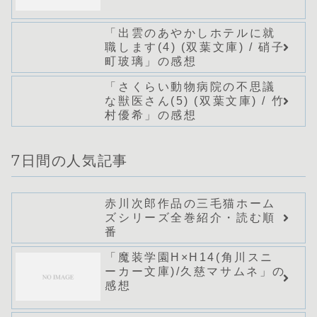
「出雲のあやかしホテルに就
職します(4) (双葉文庫) / 硝子
町玻璃」の感想
「さくらい動物病院の不思議
な獣医さん(5) (双葉文庫) / 竹
村優希」の感想
7日間の人気記事
赤川次郎作品の三毛猫ホーム
ズシリーズ全巻紹介・読む順
番
「魔装学園H×H14(角川スニ
ーカー文庫)/久慈マサムネ」の
感想