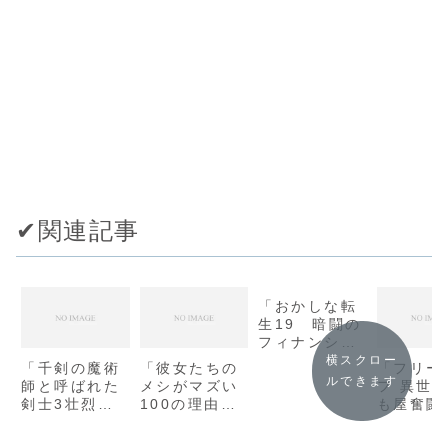
✔︎関連記事
「おかしな転
生19 暗闘の
フィナンシェ/
古流望」の感
横スクロー
「千剣の魔術
「彼女たちの
「フリー
想
ルできます
師と呼ばれた
メシがマズい
フ 異世
剣士3壮烈の
100の理由
も屋奮闘
傭兵は秘匿の
2(角川スニー
8(角川
皇女と森を駆
カー文庫) /
カー文庫)