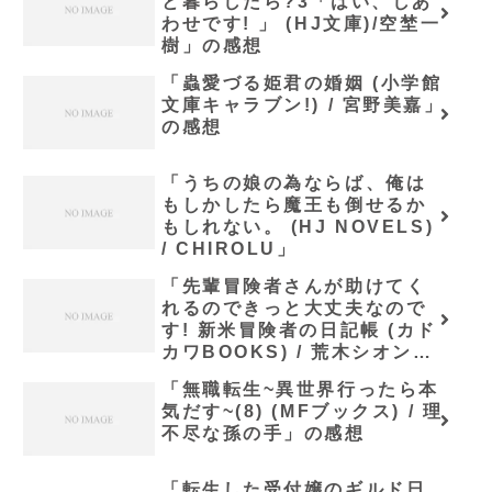
と暮らしたら?3「はい、しあ
わせです! 」 (HJ文庫)/空埜一
樹」の感想
「蟲愛づる姫君の婚姻 (小学館
文庫キャラブン!) / 宮野美嘉」
の感想
「うちの娘の為ならば、俺は
もしかしたら魔王も倒せるか
もしれない。 (HJ NOVELS)
/ CHIROLU」
「先輩冒険者さんが助けてく
れるのできっと大丈夫なので
す! 新米冒険者の日記帳 (カド
カワBOOKS) / 荒木シオン」
の感想
「無職転生~異世界行ったら本
気だす~(8) (MFブックス) / 理
不尽な孫の手」の感想
「転生した受付嬢のギルド日