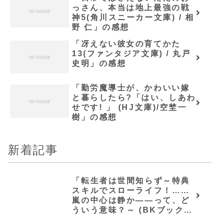
っさん、本当は地上最強の戦
神5(角川スニーカー文庫) / 相
野 仁」の感想
「冴えない彼女の育てかた
13(ファンタジア文庫) / 丸戸
史明」の感想
「勤労魔導士が、かわいい嫁
と暮らしたら?「はい、しあわ
せです! 」 (HJ文庫)/空埜一
樹」の感想
新着記事
「転生者は世間知らず～特典
スキルでスローライフ！……
嵐の中心は静か――って、ど
ういう意味？～ (BKブック