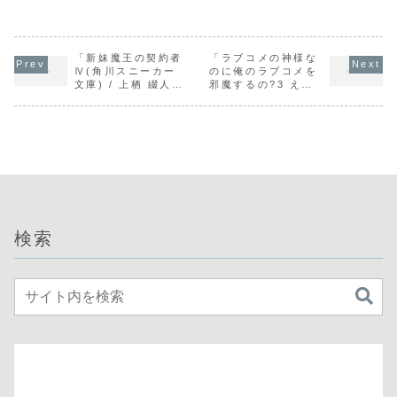
「新妹魔王の契約者
「ラブコメの神様な
Ⅳ(角川スニーカー
のに俺のラブコメを
文庫) / 上栖 綴人」
邪魔するの?3 えっ
の感想
ちな子でもいいの?
(MF文庫J) / 三月み
どり」の感想
検索