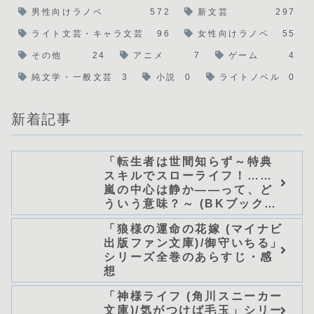
男性向けラノベ
572
新文芸
297
ライト文芸・キャラ文芸
96
女性向けラノベ
55
その他
24
アニメ
7
ゲーム
4
純文学・一般文芸
3
小説
0
ライトノベル
0
新着記事
「転生者は世間知らず～特典
スキルでスローライフ！……
嵐の中心は静か――って、ど
ういう意味？～ (BKブック
ス)/唖鳴蝉」シリーズ全巻のあ
「狼様の運命の花嫁 (マイナビ
らすじ・感想
出版ファン文庫)/御守いちる」
シリーズ全巻のあらすじ・感
想
「神様ライフ (角川スニーカー
文庫)/気がつけば毛玉」シリー