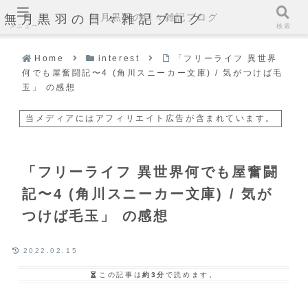
無月黒羽の日々雑記ブログ
無月黒羽の日々雑記ブログ
メニュー
検索
Home
interest
「フリーライフ 異世界
何でも屋奮闘記〜4 (角川スニーカー文庫) / 気がつけば毛
玉」 の感想
当メディアにはアフィリエイト広告が含まれています。
「フリーライフ 異世界何でも屋奮闘
記〜4 (角川スニーカー文庫) / 気が
つけば毛玉」 の感想
2022.02.15
この記事は
約3分
で読めます。