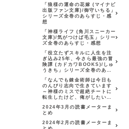
ス)/唖鳴蝉」シリーズ全巻のあ
「狼様の運命の花嫁 (マイナビ
らすじ・感想
出版ファン文庫)/御守いちる」
シリーズ全巻のあらすじ・感
想
「神様ライフ (角川スニーカー
文庫)/気がつけば毛玉」シリー
ズ全巻のあらすじ・感想
「役立たずスキルに人生を注
ぎ込み25年、今さら最強の冒
険譚 (カドカワBOOKS)/しゅ
うきち」シリーズ全巻のあら
すじ・感想
「なんでも錬金術師は今日も
のんびり志向で生きています
～神様のミスで超絶チートに
転生したけど、俺がしたいの
は冒険じゃなくてホワイト商
2024年3月の読書メーターま
会の立上げです～（グラスト
とめ
ノベルス） (グラスト
NOVELS)/可換環」シリーズ
2024年2月の読書メーターま
全巻のあらすじ・感想
とめ