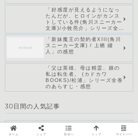
「好感度が見えるようになっ
たんだが、ヒロインがカンス
トしている件(角川スニーカー
文庫)/小牧亮介」シリーズ全巻
のあらすじ・感想
「新妹魔王の契約者XIII(角川
スニーカー文庫) / 上栖 綴
人」の感想
「父は英雄、母は精霊、娘の
私は転生者。 (カドカワ
BOOKS)/松浦」シリーズ全巻
のあらすじ・感想
30日間の人気記事
赤川次郎作品の三毛猫ホーム
ズシリーズ全巻紹介・読む順
ホーム
シェア
目次へ
トップ
サイドバー
番