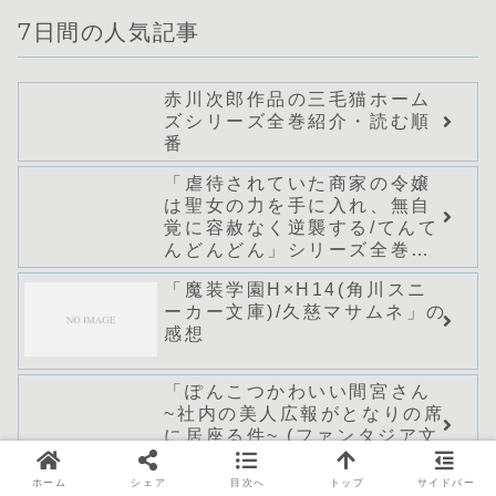
7日間の人気記事
赤川次郎作品の三毛猫ホーム
ズシリーズ全巻紹介・読む順
番
「虐待されていた商家の令嬢
は聖女の力を手に入れ、無自
覚に容赦なく逆襲する/てんて
んどんどん」シリーズ全巻の
あらすじ・感想
「魔装学園H×H14(角川スニ
ーカー文庫)/久慈マサムネ」の
感想
「ぽんこつかわいい間宮さん
~社内の美人広報がとなりの席
に居座る件~ (ファンタジア文
庫)/小狐ミナト」シリーズ全巻
のあらすじ・感想
ホーム
シェア
目次へ
トップ
サイドバー