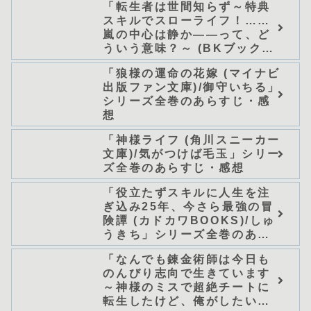
「転生者は世間知らず～特典
スキルでスローライフ！……
嵐の中心は静か――って、ど
ういう意味？～ (BKブック
ス)/唖鳴蝉」シリーズ全巻のあ
「狼様の運命の花嫁 (マイナビ
らすじ・感想
出版ファン文庫)/御守いちる」
シリーズ全巻のあらすじ・感
想
「神様ライフ (角川スニーカー
文庫)/気がつけば毛玉」シリー
ズ全巻のあらすじ・感想
「役立たずスキルに人生を注
ぎ込み25年、今さら最強の冒
険譚 (カドカワBOOKS)/しゅ
うきち」シリーズ全巻のあら
すじ・感想
「なんでも錬金術師は今日も
のんびり志向で生きています
～神様のミスで超絶チートに
転生したけど、俺がしたいの