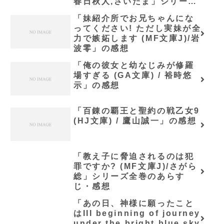
春日秋人,さいたま」シリーズ
全巻のあらすじ・感想
「妹紹介所でお兄ちゃんにな
ってください! ただし実妹が全
力で嫉妬します (MF文庫J)/岩
波零」の感想
「俺の彼女と幼なじみが修羅
場すぎる (GA文庫) / 裕時悠
示」の感想
「百錬の覇王と聖約の戦乙女9
(HJ文庫) / 鷹山誠一」の感想
「教え子に脅迫されるのは犯
罪ですか? (MF文庫J)/さがら
総」シリーズ全巻のあらす
じ・感想
「あの日、神様に願ったこと
はIII beginning of journey
under the bright blue sky