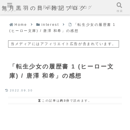
無月黒羽の日々雑記ブログ
無月黒羽の日々雑記ブログ
メニュー
検索
Home
interest
「転生少女の履歴書 1
(ヒーロー文庫) / 唐澤 和希」の感想
当メディアにはアフィリエイト広告が含まれています。
「転生少女の履歴書 1 (ヒーロー文
庫) / 唐澤 和希」の感想
2022.09.30
この記事は
約3分
で読めます。