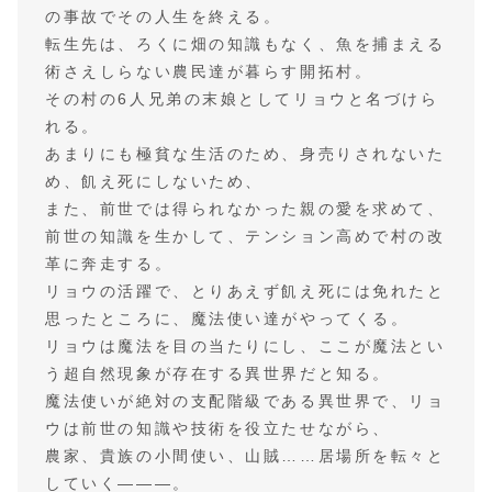
の事故でその人生を終える。
転生先は、ろくに畑の知識もなく、魚を捕まえる
術さえしらない農民達が暮らす開拓村。
その村の6人兄弟の末娘としてリョウと名づけら
れる。
あまりにも極貧な生活のため、身売りされないた
め、飢え死にしないため、
また、前世では得られなかった親の愛を求めて、
前世の知識を生かして、テンション高めで村の改
革に奔走する。
リョウの活躍で、とりあえず飢え死には免れたと
思ったところに、魔法使い達がやってくる。
リョウは魔法を目の当たりにし、ここが魔法とい
う超自然現象が存在する異世界だと知る。
魔法使いが絶対の支配階級である異世界で、リョ
ウは前世の知識や技術を役立たせながら、
農家、貴族の小間使い、山賊……居場所を転々と
していく―――。