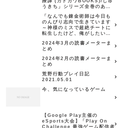
険譚 (カドカワBOOKS)/しゅ
うきち」シリーズ全巻のあら
すじ・感想
「なんでも錬金術師は今日も
のんびり志向で生きています
～神様のミスで超絶チートに
転生したけど、俺がしたいの
は冒険じゃなくてホワイト商
2024年3月の読書メーターま
会の立上げです～（グラスト
とめ
ノベルス） (グラスト
NOVELS)/可換環」シリーズ
2024年2月の読書メーターま
全巻のあらすじ・感想
とめ
荒野行動プレイ日記
2021.05.01
今、気になっているゲーム
【Google Play主催の
eSports大会】「Play On
Challenge 最強ゲーム配信者