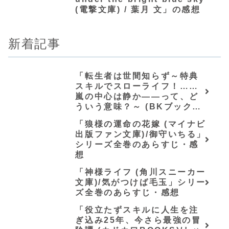
(電撃文庫) / 葉月 文」の感想
新着記事
「転生者は世間知らず～特典
スキルでスローライフ！……
嵐の中心は静か――って、ど
ういう意味？～ (BKブック
ス)/唖鳴蝉」シリーズ全巻のあ
「狼様の運命の花嫁 (マイナビ
らすじ・感想
出版ファン文庫)/御守いちる」
シリーズ全巻のあらすじ・感
想
「神様ライフ (角川スニーカー
文庫)/気がつけば毛玉」シリー
ズ全巻のあらすじ・感想
「役立たずスキルに人生を注
ぎ込み25年、今さら最強の冒