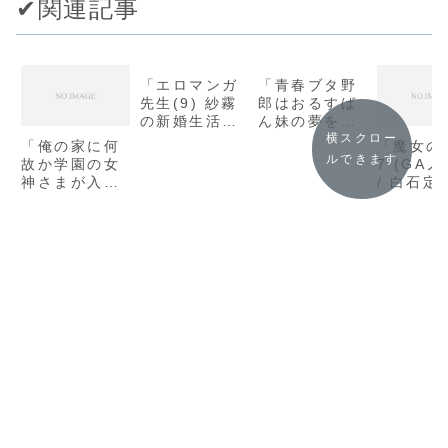
✔︎関連記事
「エロマンガ
「青春ブタ野
先生(9) 紗霧
郎はおるすば
の新婚生活
ん妹の夢を見
(電撃文庫) /
ない(電撃文
横スクロー
「俺の家に何
「魔女の
伏見 つかさ」
庫) / 鴨志田
ルできます
故か学園の女
7 (GAノ
の感想
一」の感想
神さまが入り
/ 白石定
浸っている件
の感想
2(角川スニー
カー文庫) /
紫ユウ」の感
想