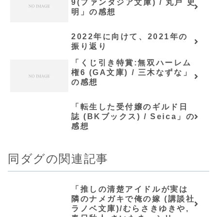
9(ファンタジア文庫) / 丸戸 史
明」の感想
2022年に向けて、2021年の
振り返り
「くじ引き特賞:無双ハーレム
権6 (GA文庫) / 三木なずな」
の感想
「転生した受付嬢のギルド日
誌 (BKブックス) / Seica」の
感想
同ダグの関連記事
「推しの清楚アイドルが実は
隣のナメガキで俺の嫁 (講談社
ラノベ文庫)/むらさきゆきや,