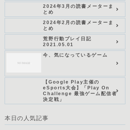
は冒険じゃなくてホワイト商
2024年3月の読書メーターま
会の立上げです～（グラスト
とめ
ノベルス） (グラスト
NOVELS)/可換環」シリーズ
2024年2月の読書メーターま
全巻のあらすじ・感想
とめ
荒野行動プレイ日記
2021.05.01
今、気になっているゲーム
【Google Play主催の
eSports大会】「Play On
Challenge 最強ゲーム配信者
決定戦」
本日の人気記事