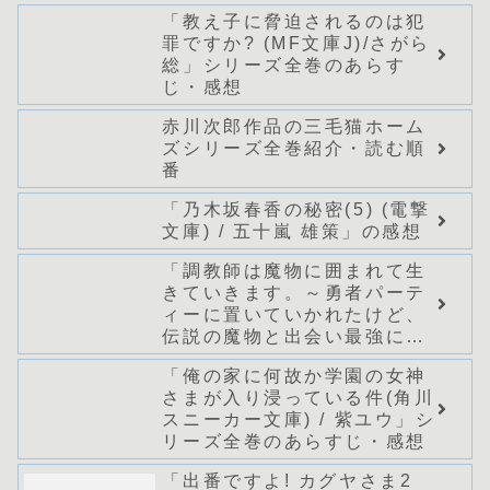
「教え子に脅迫されるのは犯
罪ですか? (MF文庫J)/さがら
総」シリーズ全巻のあらす
じ・感想
赤川次郎作品の三毛猫ホーム
ズシリーズ全巻紹介・読む順
番
「乃木坂春香の秘密(5) (電撃
文庫) / 五十嵐 雄策」の感想
「調教師は魔物に囲まれて生
きていきます。～勇者パーテ
ィーに置いていかれたけど、
伝説の魔物と出会い最強にな
ってた～(グラストNOVELS)/
「俺の家に何故か学園の女神
七篠龍」シリーズ全巻のあら
さまが入り浸っている件(角川
すじ・感想
スニーカー文庫) / 紫ユウ」シ
リーズ全巻のあらすじ・感想
「出番ですよ! カグヤさま2