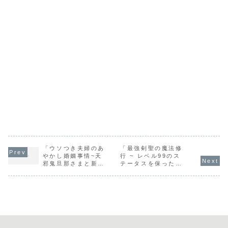
「ウソつき夫婦のあ
「最強剣聖の魔法修
やかし婚姻事情~天
行 ~ レベル99のス
邪鬼旦那さまと新婚
テータスを保ったま
旅行!?~ (スターツ
まレベル1からやり
出版文庫) / 編乃
直す ~ (GAノベル)
肌」の感想
/ 年中麦茶太郎」の
感想