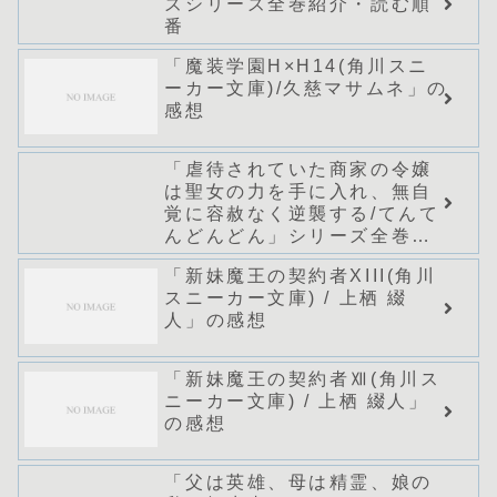
ズシリーズ全巻紹介・読む順
番
「魔装学園H×H14(角川スニ
ーカー文庫)/久慈マサムネ」の
感想
「虐待されていた商家の令嬢
は聖女の力を手に入れ、無自
覚に容赦なく逆襲する/てんて
んどんどん」シリーズ全巻の
あらすじ・感想
「新妹魔王の契約者XIII(角川
スニーカー文庫) / 上栖 綴
人」の感想
「新妹魔王の契約者Ⅻ(角川ス
ニーカー文庫) / 上栖 綴人」
の感想
「父は英雄、母は精霊、娘の