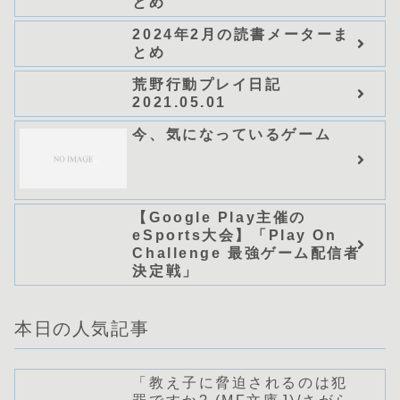
とめ
ノベルス） (グラスト
NOVELS)/可換環」シリーズ
2024年2月の読書メーターま
全巻のあらすじ・感想
とめ
荒野行動プレイ日記
2021.05.01
今、気になっているゲーム
【Google Play主催の
eSports大会】「Play On
Challenge 最強ゲーム配信者
決定戦」
本日の人気記事
「教え子に脅迫されるのは犯