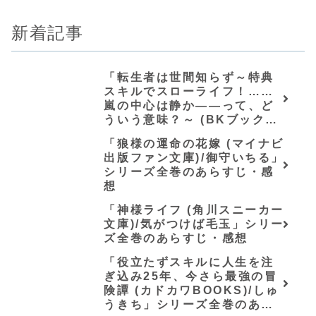
新着記事
「転生者は世間知らず～特典
スキルでスローライフ！……
嵐の中心は静か――って、ど
ういう意味？～ (BKブック
ス)/唖鳴蝉」シリーズ全巻のあ
「狼様の運命の花嫁 (マイナビ
らすじ・感想
出版ファン文庫)/御守いちる」
シリーズ全巻のあらすじ・感
想
「神様ライフ (角川スニーカー
文庫)/気がつけば毛玉」シリー
ズ全巻のあらすじ・感想
「役立たずスキルに人生を注
ぎ込み25年、今さら最強の冒
険譚 (カドカワBOOKS)/しゅ
うきち」シリーズ全巻のあら