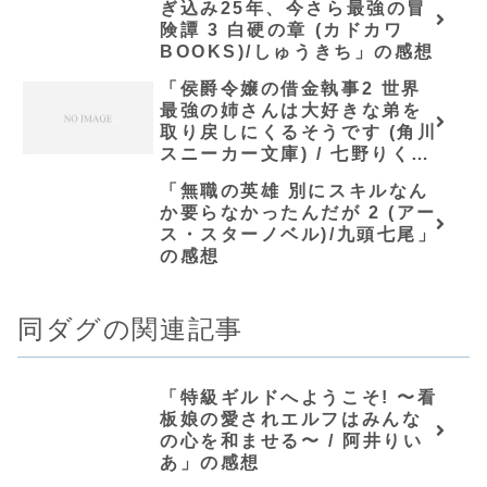
ぎ込み25年、今さら最強の冒
険譚 3 白硬の章 (カドカワ
BOOKS)/しゅうきち」の感想
「侯爵令嬢の借金執事2 世界
最強の姉さんは大好きな弟を
取り戻しにくるそうです (角川
スニーカー文庫) / 七野りく」
の感想
「無職の英雄 別にスキルなん
か要らなかったんだが 2 (アー
ス・スターノベル)/九頭七尾」
の感想
同ダグの関連記事
「特級ギルドへようこそ! 〜看
板娘の愛されエルフはみんな
の心を和ませる〜 / 阿井りい
あ」の感想