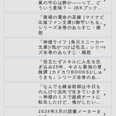
嵐の中心は静か――って、ど
ういう意味？～ (BKブック
ス)/唖鳴蝉」シリーズ全巻のあ
「狼様の運命の花嫁 (マイナビ
らすじ・感想
出版ファン文庫)/御守いちる」
シリーズ全巻のあらすじ・感
想
「神様ライフ (角川スニーカー
文庫)/気がつけば毛玉」シリー
ズ全巻のあらすじ・感想
「役立たずスキルに人生を注
ぎ込み25年、今さら最強の冒
険譚 (カドカワBOOKS)/しゅ
うきち」シリーズ全巻のあら
すじ・感想
「なんでも錬金術師は今日も
のんびり志向で生きています
～神様のミスで超絶チートに
転生したけど、俺がしたいの
は冒険じゃなくてホワイト商
2024年3月の読書メーターま
会の立上げです～（グラスト