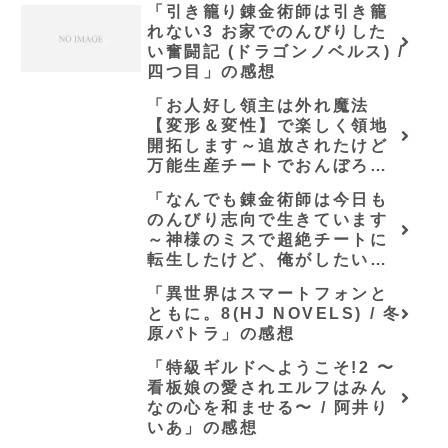
「引き籠り錬金術師は引き籠
れない3 お家でのんびりした
い奮闘記 (ドラゴンノベルス) /
四つ目」の感想
「お人好し領主は外れ魔法
【変形＆変性】で楽しく領地
開拓します～追放されたけど
万能生産チートでおんぼろ村
が最強領地へ！～【電子限定
「なんでも錬金術師は今日も
SS付き】 (グラスト
のんびり志向で生きています
NOVELS)/いちまる」シリー
～神様のミスで超絶チートに
ズ全巻のあらすじ・感想
転生したけど、俺がしたいの
は冒険じゃなくてホワイト商
「異世界はスマートフォンと
会の立上げです～（グラスト
ともに。8(HJ NOVELS) / 冬
ノベルス） (グラスト
原パトラ」の感想
NOVELS)/可換環」シリーズ
全巻のあらすじ・感想
「特級ギルドへようこそ!2 〜
看板娘の愛されエルフはみん
なの心を和ませる〜 / 阿井り
いあ」の感想