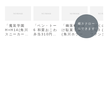
横スクロー
「魔装学園
「ベン・トー
「幽落町おば
「ぼくの
ルできます
H×H14(角川
6 和栗おこわ
け駄菓子屋
しゃ3 (
スニーカー文
弁当310円
(角川ホラー文
ファンタ
庫)/久慈マサ
(スーパーダッ
庫) / 蒼月海
文庫) / 
ムネ」の感想
シュ文庫) /
里」の感想
きな」の
アサウラ」の
感想