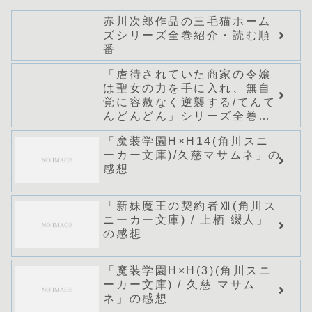
赤川次郎作品の三毛猫ホーム
ズシリーズ全巻紹介・読む順
番
「虐待されていた商家の令嬢
は聖女の力を手に入れ、無自
覚に容赦なく逆襲する/てんて
んどんどん」シリーズ全巻の
あらすじ・感想
「魔装学園H×H14(角川スニ
ーカー文庫)/久慈マサムネ」の
感想
「新妹魔王の契約者Ⅻ(角川ス
ニーカー文庫) / 上栖 綴人」
の感想
「魔装学園H×H(3)(角川スニ
ーカー文庫) / 久慈 マサム
ネ」の感想