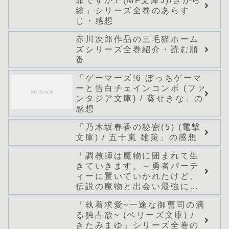
罪ですか? (MF文庫J)/さがら
総」シリーズ全巻のあらす
じ・感想
赤川次郎作品の三毛猫ホーム
ズシリーズ全巻紹介・読む順
番
「ゲーマーズ!6 ぼっちゲーマ
ーと告白チェインコンボ (ファ
ンタジア文庫) / 葵せきな」の
感想
「乃木坂春香の秘密(5) (電撃
文庫) / 五十嵐 雄策」の感想
「調教師は魔物に囲まれて生
きていきます。～勇者パーテ
ィーに置いていかれたけど、
伝説の魔物と出会い最強にな
ってた～(グラストNOVELS)/
「執着求愛~一途な御曹司の滴
七篠龍」シリーズ全巻のあら
る独占欲~ (ベリーズ文庫) /
すじ・感想
きたみまゆ」シリーズ全巻の