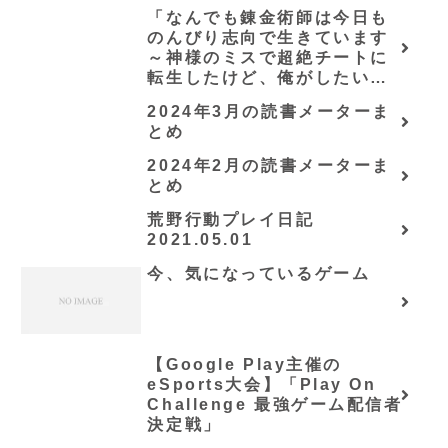
すじ・感想
「なんでも錬金術師は今日も
のんびり志向で生きています
～神様のミスで超絶チートに
転生したけど、俺がしたいの
は冒険じゃなくてホワイト商
2024年3月の読書メーターま
会の立上げです～（グラスト
とめ
ノベルス） (グラスト
NOVELS)/可換環」シリーズ
2024年2月の読書メーターま
全巻のあらすじ・感想
とめ
荒野行動プレイ日記
2021.05.01
今、気になっているゲーム
【Google Play主催の
eSports大会】「Play On
Challenge 最強ゲーム配信者
決定戦」