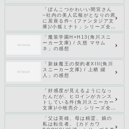
「ぽんこつかわいい間宮さん
~社内の美人広報がとなりの席
に居座る件~ (ファンタジア文
庫)/小狐ミナト」シリーズ全巻
のあらすじ・感想
「魔装学園H×H13(角川スニ
ーカー文庫) / 久慈 マサム
ネ」の感想
「新妹魔王の契約者XIII(角川
スニーカー文庫) / 上栖 綴
人」の感想
「好感度が見えるようになっ
たんだが、ヒロインがカンス
トしている件(角川スニーカー
文庫)/小牧亮介」シリーズ全巻
のあらすじ・感想
「父は英雄、母は精霊、娘の
私は転生者。 (カドカワ