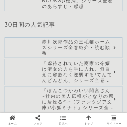
BOOKS)/松浦」シリーズ全巻
のあらすじ・感想
30日間の人気記事
赤川次郎作品の三毛猫ホーム
ズシリーズ全巻紹介・読む順
番
「虐待されていた商家の令嬢
は聖女の力を手に入れ、無自
覚に容赦なく逆襲する/てんて
んどんどん」シリーズ全巻の
あらすじ・感想
「ぽんこつかわいい間宮さん
~社内の美人広報がとなりの席
に居座る件~ (ファンタジア文
庫)/小狐ミナト」シリーズ全巻
のあらすじ・感想
「魔装学園H×H13(角川スニ
ーカー文庫) / 久慈 マサム
ホーム
シェア
目次へ
トップ
サイドバー