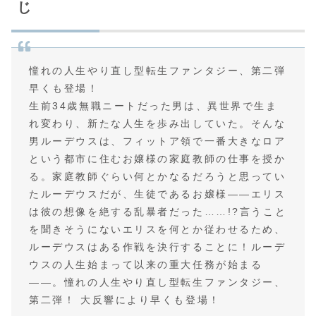
じ
憧れの人生やり直し型転生ファンタジー、第二弾
早くも登場！
生前34歳無職ニートだった男は、異世界で生ま
れ変わり、新たな人生を歩み出していた。そんな
男ルーデウスは、フィットア領で一番大きなロア
という都市に住むお嬢様の家庭教師の仕事を授か
る。家庭教師ぐらい何とかなるだろうと思ってい
たルーデウスだが、生徒であるお嬢様――エリス
は彼の想像を絶する乱暴者だった……!?言うこと
を聞きそうにないエリスを何とか従わせるため、
ルーデウスはある作戦を決行することに！ルーデ
ウスの人生始まって以来の重大任務が始まる
――。憧れの人生やり直し型転生ファンタジー、
第二弾！ 大反響により早くも登場！