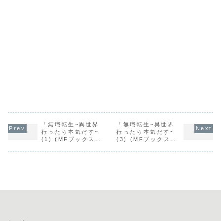
「無職転生~異世界
「無職転生~異世界
行ったら本気だす~
行ったら本気だす~
(1) (MFブックス) /
(3) (MFブックス) /
理不尽な孫の手」の
理不尽な孫の手」の
感想
感想