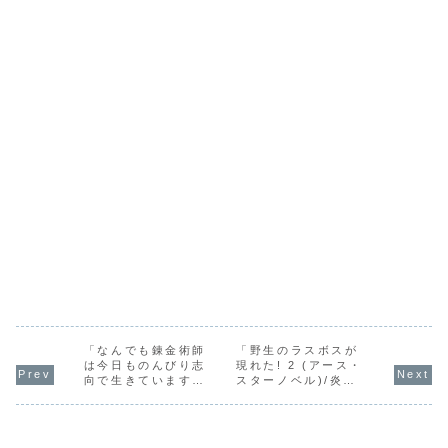
「なんでも錬金術師
「野生のラスボスが
は今日ものんびり志
現れた! 2 (アース・
向で生きています～
スターノベル)/炎頭
神様のミスで超絶チ
(ファイヤーヘッ
ートに転生したけ
ド)」の感想
ど、俺がしたいのは
冒険じゃなくてホワ