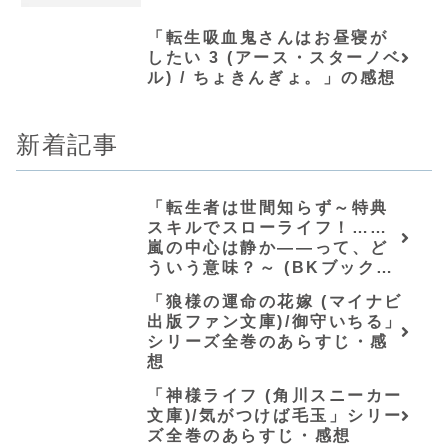
「転生吸血鬼さんはお昼寝が
したい 3 (アース・スターノベ
ル) / ちょきんぎょ。」の感想
新着記事
「転生者は世間知らず～特典
スキルでスローライフ！……
嵐の中心は静か――って、ど
ういう意味？～ (BKブック
ス)/唖鳴蝉」シリーズ全巻のあ
「狼様の運命の花嫁 (マイナビ
らすじ・感想
出版ファン文庫)/御守いちる」
シリーズ全巻のあらすじ・感
想
「神様ライフ (角川スニーカー
文庫)/気がつけば毛玉」シリー
ズ全巻のあらすじ・感想