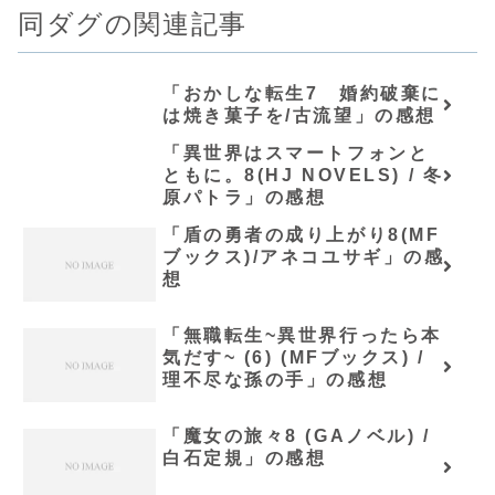
同ダグの関連記事
「おかしな転生7 婚約破棄に
は焼き菓子を/古流望」の感想
「異世界はスマートフォンと
ともに。8(HJ NOVELS) / 冬
原パトラ」の感想
「盾の勇者の成り上がり8(MF
ブックス)/アネコユサギ」の感
想
「無職転生~異世界行ったら本
気だす~ (6) (MFブックス) /
理不尽な孫の手」の感想
「魔女の旅々8 (GAノベル) /
白石定規」の感想