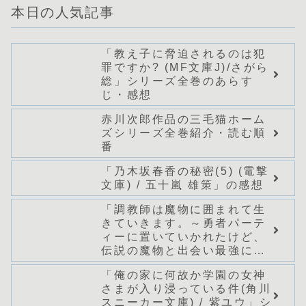
本日の人気記事
「教え子に脅迫されるのは犯
罪ですか? (MF文庫J)/さがら
総」シリーズ全巻のあらす
じ・感想
赤川次郎作品の三毛猫ホーム
ズシリーズ全巻紹介・読む順
番
「乃木坂春香の秘密(5) (電撃
文庫) / 五十嵐 雄策」の感想
「調教師は魔物に囲まれて生
きていきます。～勇者パーテ
ィーに置いていかれたけど、
伝説の魔物と出会い最強にな
ってた～(グラストNOVELS)/
「俺の家に何故か学園の女神
七篠龍」シリーズ全巻のあら
さまが入り浸っている件(角川
すじ・感想
スニーカー文庫) / 紫ユウ」シ