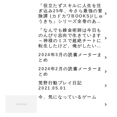
「役立たずスキルに人生を注
ぎ込み25年、今さら最強の冒
険譚 (カドカワBOOKS)/しゅ
うきち」シリーズ全巻のあら
すじ・感想
「なんでも錬金術師は今日も
のんびり志向で生きています
～神様のミスで超絶チートに
転生したけど、俺がしたいの
は冒険じゃなくてホワイト商
2024年3月の読書メーターま
会の立上げです～（グラスト
とめ
ノベルス） (グラスト
NOVELS)/可換環」シリーズ
2024年2月の読書メーターま
全巻のあらすじ・感想
とめ
荒野行動プレイ日記
2021.05.01
今、気になっているゲーム