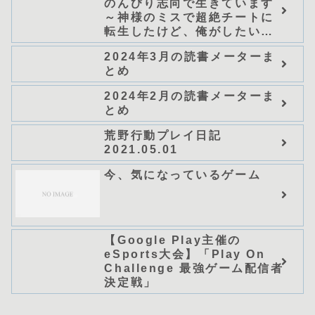
のんびり志向で生きています
～神様のミスで超絶チートに
転生したけど、俺がしたいの
は冒険じゃなくてホワイト商
2024年3月の読書メーターま
会の立上げです～（グラスト
とめ
ノベルス） (グラスト
NOVELS)/可換環」シリーズ
2024年2月の読書メーターま
全巻のあらすじ・感想
とめ
荒野行動プレイ日記
2021.05.01
今、気になっているゲーム
【Google Play主催の
eSports大会】「Play On
Challenge 最強ゲーム配信者
決定戦」