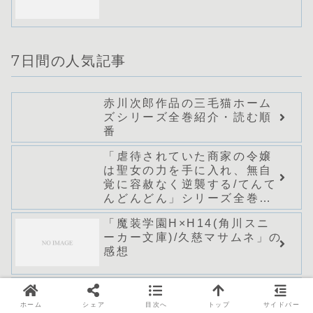
7日間の人気記事
赤川次郎作品の三毛猫ホーム
ズシリーズ全巻紹介・読む順
番
「虐待されていた商家の令嬢
は聖女の力を手に入れ、無自
覚に容赦なく逆襲する/てんて
んどんどん」シリーズ全巻の
あらすじ・感想
「魔装学園H×H14(角川スニ
ーカー文庫)/久慈マサムネ」の
感想
「新妹魔王の契約者Ⅻ(角川ス
ニーカー文庫) / 上栖 綴人」
ホーム
シェア
目次へ
トップ
サイドバー