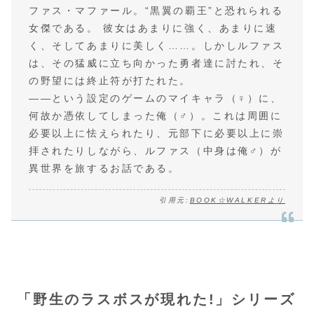
ファス・マファール。“黒翼の覇王”と恐れられる
女傑である。 彼女はあまりに強く、あまりに速
く、そしてあまりに美しく……。しかしルファス
は、その猛威に立ち向かった勇者達に討たれ、そ
の野望には終止符が打たれた。
――という設定のゲームのマイキャラ（♀）に、
何故か憑依してしまった俺（♂）。これは周囲に
必要以上に怯えられたり、元部下に必要以上に崇
拝されたりしながら、ルファス（中身は俺♂）が
異世界を旅するお話である。
引用元:
BOOK☆WALKERより
「野生のラスボスが現れた!」シリーズ