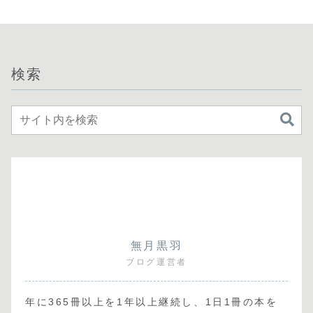
イト商会の立上げで
す～（グラストノベ
ルス） (グラスト
NOVELS)/可換環」
の感想
検索
無月黒羽
ブログ運営者
年に365冊以上を1年以上継続し、1日1冊の本を