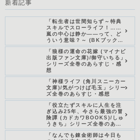
新着記事
「転生者は世間知らず～特典
スキルでスローライフ！……
嵐の中心は静か――って、ど
ういう意味？～ (BKブック
ス)/唖鳴蝉」シリーズ全巻のあ
「狼様の運命の花嫁 (マイナビ
らすじ・感想
出版ファン文庫)/御守いちる」
シリーズ全巻のあらすじ・感
想
「神様ライフ (角川スニーカー
文庫)/気がつけば毛玉」シリー
ズ全巻のあらすじ・感想
「役立たずスキルに人生を注
ぎ込み25年、今さら最強の冒
険譚 (カドカワBOOKS)/しゅ
うきち」シリーズ全巻のあら
すじ・感想
「なんでも錬金術師は今日も