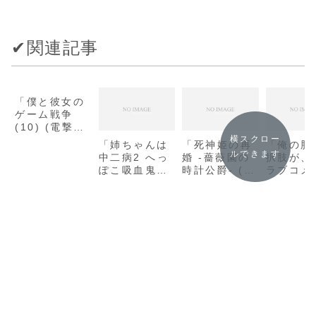
✔︎関連記事
「僕と彼女の
ゲーム戦争
(10) (電撃文
庫)/師走トオ
横スクロー
「姉ちゃんは
「死神姫の再
「俺の脳
ル」の感想
ルできます
中二病2 へっ
婚 -薔薇園の
択肢が、
ぽこ吸血鬼vs.
時計公爵- (ビ
ラブコメ
最強の妹!?
ーズログ文庫)
力で邪魔
(HJ文庫) / 藤
/ 小野上 明
いる10 
孝剛志」の感
夜」の感想
スニーカ
想
庫) / 春
タケル」
想