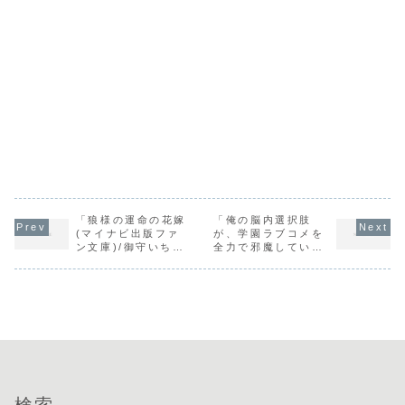
「狼様の運命の花嫁
「俺の脳内選択肢
(マイナビ出版ファ
が、学園ラブコメを
ン文庫)/御守いち
全力で邪魔している
る」の感想
8 (角川スニーカー
文庫) / 春日部タケ
ル」の感想
検索