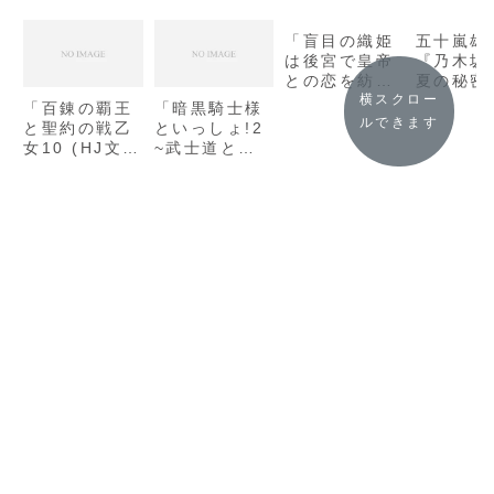
「盲目の織姫
五十嵐雄
は後宮で皇帝
『乃木坂
との恋を紡ぐ
夏の秘密(
(双葉文庫) /
(電撃文庫
横スクロー
「百錬の覇王
「暗黒騎士様
小早川真寛」
感想
ルできます
と聖約の戦乙
といっしょ!2
の感想
女10 (HJ文
~武士道とは
庫) / 鷹山誠
恋せよ乙女と
一」の感想
見つけたり~
(ファミ通文
庫) / 笹木 さ
くま」の感想