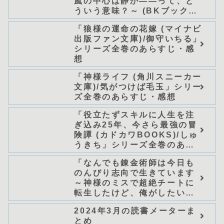
嵐の中心は静か――って、ど
ういう意味？～ (BKブック
ス)/唖鳴蝉」シリーズ全巻のあ
「狼様の運命の花嫁 (マイナビ
らすじ・感想
出版ファン文庫)/御守いちる」
シリーズ全巻のあらすじ・感
想
「神様ライフ (角川スニーカー
文庫)/気がつけば毛玉」シリー
ズ全巻のあらすじ・感想
「役立たずスキルに人生を注
ぎ込み25年、今さら最強の冒
険譚 (カドカワBOOKS)/しゅ
うきち」シリーズ全巻のあら
すじ・感想
「なんでも錬金術師は今日も
のんびり志向で生きています
～神様のミスで超絶チートに
転生したけど、俺がしたいの
は冒険じゃなくてホワイト商
2024年3月の読書メーターま
会の立上げです～（グラスト
とめ
ノベルス） (グラスト