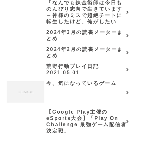
「なんでも錬金術師は今日も
のんびり志向で生きています
～神様のミスで超絶チートに
転生したけど、俺がしたいの
は冒険じゃなくてホワイト商
2024年3月の読書メーターま
会の立上げです～（グラスト
とめ
ノベルス） (グラスト
NOVELS)/可換環」シリーズ
2024年2月の読書メーターま
全巻のあらすじ・感想
とめ
荒野行動プレイ日記
2021.05.01
今、気になっているゲーム
【Google Play主催の
eSports大会】「Play On
Challenge 最強ゲーム配信者
決定戦」