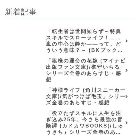
新着記事
「転生者は世間知らず～特典
スキルでスローライフ！……
嵐の中心は静か――って、ど
ういう意味？～ (BKブック
ス)/唖鳴蝉」シリーズ全巻のあ
「狼様の運命の花嫁 (マイナビ
らすじ・感想
出版ファン文庫)/御守いちる」
シリーズ全巻のあらすじ・感
想
「神様ライフ (角川スニーカー
文庫)/気がつけば毛玉」シリー
ズ全巻のあらすじ・感想
「役立たずスキルに人生を注
ぎ込み25年、今さら最強の冒
険譚 (カドカワBOOKS)/しゅ
うきち」シリーズ全巻のあら
すじ・感想