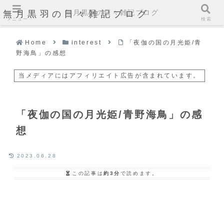
無月黒羽の日々雑記ブログ
無月黒羽の日々雑記ブログ
メニュー
検索
Home
interest
「夜伽の国の月光姫/青
野海鳥」の感想
当メディアにはアフィリエイト広告が含まれています。
「夜伽の国の月光姫/青野海鳥」の感
想
2023.06.28
この記事は
約3分
で読めます。