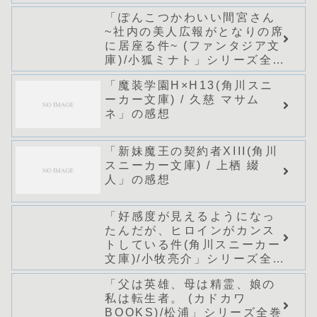
「ぽんこつかわいい間宮さん
~社内の美人広報がとなりの席
に居座る件~ (ファンタジア文
庫)/小狐ミナト」シリーズ全巻
のあらすじ・感想
「魔装学園H×H13(角川スニ
ーカー文庫) / 久慈 マサム
ネ」の感想
「新妹魔王の契約者XIII(角川
スニーカー文庫) / 上栖 綴
人」の感想
「好感度が見えるようになっ
たんだが、ヒロインがカンス
トしている件(角川スニーカー
文庫)/小牧亮介」シリーズ全巻
のあらすじ・感想
「父は英雄、母は精霊、娘の
私は転生者。 (カドカワ
BOOKS)/松浦」シリーズ全巻