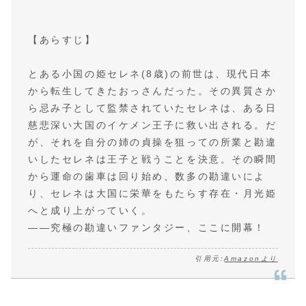
【あらすじ】
とある小国の姫セレネ(8歳)の前世は、現代日本
から転生してきたおっさんだった。その異質さか
ら忌み子として監禁されていたセレネは、ある日
慈悲深い大国のイケメン王子に救い出される。だ
が、それを自分の姉の貞操を狙っての所業と勘違
いしたセレネは王子と戦うことを決意。その瞬間
から運命の歯車は回り始め、数多の勘違いによ
り、セレネは大国に栄華をもたらす存在・月光姫
へと成り上がっていく。
――究極の勘違いファンタジー、ここに開幕！
引用元:
Amazonより