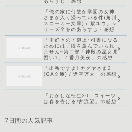
あらすじ・感想
「俺の家に何故か学園の女神
さまが入り浸っている件(角川
スニーカー文庫) / 紫ユウ」シ
リーズ全巻のあらすじ・感想
「本好きの下剋上~司書になる
ためには手段を選んでいられ
ません~第二部「神殿の巫女見
習い1」 / 香月美夜」の感想
「出番ですよ! カグヤさま2
(GA文庫) / 逢空万太」の感想
「おかしな転生20 スイーツ
は春を告げる/古流望」の感想
7日間の人気記事