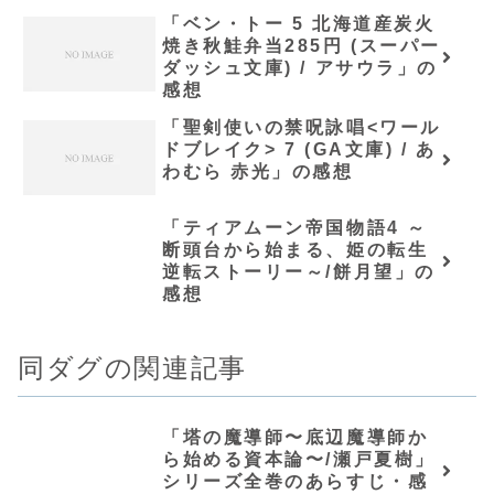
「ベン・トー 5 北海道産炭火
焼き秋鮭弁当285円 (スーパー
ダッシュ文庫) / アサウラ」の
感想
「聖剣使いの禁呪詠唱<ワール
ドブレイク> 7 (GA文庫) / あ
わむら 赤光」の感想
「ティアムーン帝国物語4 ～
断頭台から始まる、姫の転生
逆転ストーリー～/餅月望」の
感想
同ダグの関連記事
「塔の魔導師〜底辺魔導師か
ら始める資本論〜/瀬戸夏樹」
シリーズ全巻のあらすじ・感