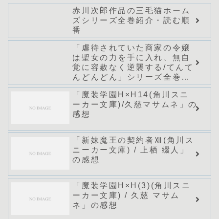
赤川次郎作品の三毛猫ホーム
ズシリーズ全巻紹介・読む順
番
「虐待されていた商家の令嬢
は聖女の力を手に入れ、無自
覚に容赦なく逆襲する/てんて
んどんどん」シリーズ全巻の
あらすじ・感想
「魔装学園H×H14(角川スニ
ーカー文庫)/久慈マサムネ」の
感想
「新妹魔王の契約者Ⅻ(角川ス
ニーカー文庫) / 上栖 綴人」
の感想
「魔装学園H×H(3)(角川スニ
ーカー文庫) / 久慈 マサム
ネ」の感想