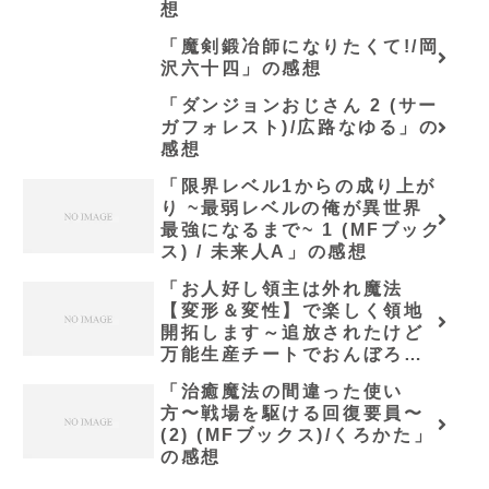
想
「魔剣鍛冶師になりたくて!/岡
沢六十四」の感想
「ダンジョンおじさん 2 (サー
ガフォレスト)/広路なゆる」の
感想
「限界レベル1からの成り上が
り ~最弱レベルの俺が異世界
最強になるまで~ 1 (MFブック
ス) / 未来人A」の感想
「お人好し領主は外れ魔法
【変形＆変性】で楽しく領地
開拓します～追放されたけど
万能生産チートでおんぼろ村
が最強領地へ！～【電子限定
「治癒魔法の間違った使い
SS付き】 (グラスト
方〜戦場を駆ける回復要員〜
NOVELS)/いちまる」の感想
(2) (MFブックス)/くろかた」
の感想