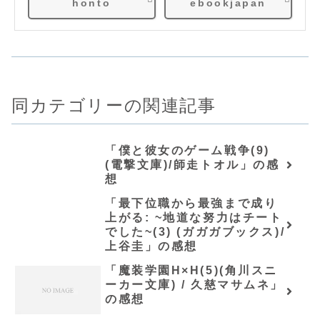
honto
ebookjapan
同カテゴリーの関連記事
「僕と彼女のゲーム戦争(9)
(電撃文庫)/師走トオル」の感
想
「最下位職から最強まで成り
上がる: ~地道な努力はチート
でした~(3) (ガガガブックス)/
上谷圭」の感想
「魔装学園H×H(5)(角川スニ
ーカー文庫) / 久慈マサムネ」
の感想