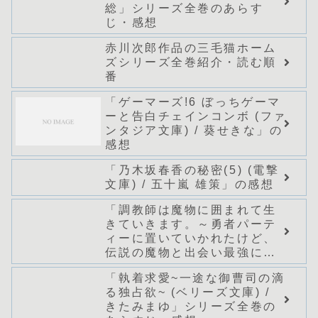
総」シリーズ全巻のあらす
じ・感想
赤川次郎作品の三毛猫ホーム
ズシリーズ全巻紹介・読む順
番
「ゲーマーズ!6 ぼっちゲーマ
ーと告白チェインコンボ (ファ
ンタジア文庫) / 葵せきな」の
感想
「乃木坂春香の秘密(5) (電撃
文庫) / 五十嵐 雄策」の感想
「調教師は魔物に囲まれて生
きていきます。～勇者パーテ
ィーに置いていかれたけど、
伝説の魔物と出会い最強にな
ってた～(グラストNOVELS)/
「執着求愛~一途な御曹司の滴
七篠龍」シリーズ全巻のあら
る独占欲~ (ベリーズ文庫) /
すじ・感想
きたみまゆ」シリーズ全巻の