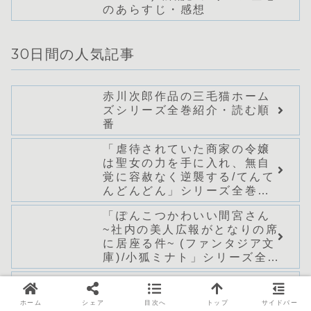
のあらすじ・感想
30日間の人気記事
赤川次郎作品の三毛猫ホーム
ズシリーズ全巻紹介・読む順
番
「虐待されていた商家の令嬢
は聖女の力を手に入れ、無自
覚に容赦なく逆襲する/てんて
んどんどん」シリーズ全巻の
あらすじ・感想
「ぽんこつかわいい間宮さん
~社内の美人広報がとなりの席
に居座る件~ (ファンタジア文
庫)/小狐ミナト」シリーズ全巻
のあらすじ・感想
「魔装学園H×H13(角川スニ
ーカー文庫) / 久慈 マサム
ホーム
シェア
目次へ
トップ
サイドバー
ネ」の感想