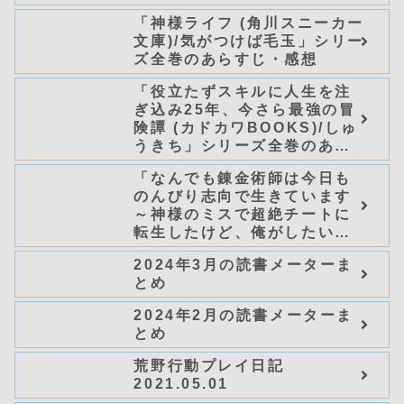
「神様ライフ (角川スニーカー
文庫)/気がつけば毛玉」シリー
ズ全巻のあらすじ・感想
「役立たずスキルに人生を注
ぎ込み25年、今さら最強の冒
険譚 (カドカワBOOKS)/しゅ
うきち」シリーズ全巻のあら
すじ・感想
「なんでも錬金術師は今日も
のんびり志向で生きています
～神様のミスで超絶チートに
転生したけど、俺がしたいの
は冒険じゃなくてホワイト商
2024年3月の読書メーターま
会の立上げです～（グラスト
とめ
ノベルス） (グラスト
NOVELS)/可換環」シリーズ
2024年2月の読書メーターま
全巻のあらすじ・感想
とめ
荒野行動プレイ日記
2021.05.01