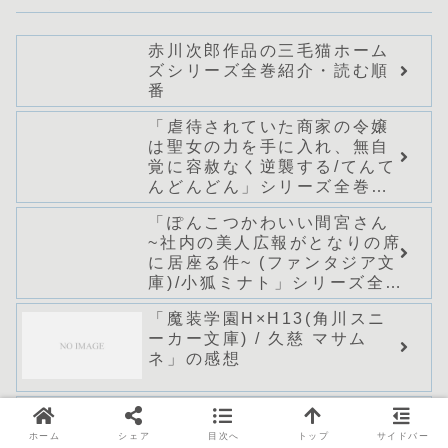
赤川次郎作品の三毛猫ホーム
ズシリーズ全巻紹介・読む順
番
「虐待されていた商家の令嬢
は聖女の力を手に入れ、無自
覚に容赦なく逆襲する/てんて
んどんどん」シリーズ全巻の
あらすじ・感想
「ぽんこつかわいい間宮さん
~社内の美人広報がとなりの席
に居座る件~ (ファンタジア文
庫)/小狐ミナト」シリーズ全巻
のあらすじ・感想
「魔装学園H×H13(角川スニ
ーカー文庫) / 久慈 マサム
ネ」の感想
「新妹魔王の契約者Ⅻ(角川ス
ニーカー文庫) / 上栖 綴人」
ホーム
シェア
目次へ
トップ
サイドバー