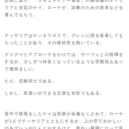
山奥にあり、『スキュテイアー運送』の御令嬢のティサ
リアと女従のケイ、ローナが、診療のための道具などを
運んでもらう。
ティサリアはケンタウロスで、グレンに蹄を装着しても
らったことがあり、その後好意を抱いている。
グイグイとアプローチをかけては、サーフェと口喧嘩を
するが、少しずつ仲良くなっているような雰囲気もあっ
て微笑ましい。
ただ、恋敵同士である。
しかし、気遣いができる立派な女性でもある。
道中で怪我をしたケイは安静が余儀なくされて、ローナ
が1人でティサリアとともにするが、上の空でおかしい
のをグレンがなんとかするけど、面白い展開になって笑