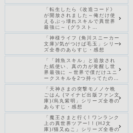
「転生したら《改造コード》
が開放されました～俺だけ使
えるぶっ壊れスキルで異世界
最強に～ (グラスト
NOVELS)/どまどま」シリー
「神様ライフ (角川スニーカー
ズ全巻のあらすじ・感想
文庫)/気がつけば毛玉」シリー
ズ全巻のあらすじ・感想
「「雑魚スキル」と追放され
た紙使い、真の力が覚醒し世
界最強に ～世界で僕だけユニ
ークスキルを2つ持ってたので
真の仲間と成り上がる～ (Mノ
「天神さまの突撃モノノケ晩
ベルス)/桑野和明」シリーズ全
ごはん (マイナビ出版ファン文
巻のあらすじ・感想
庫)/烏丸紫明」シリーズ全巻の
あらすじ・感想
「魔王さまと行く! ワンランク
上の異世界ツアー! ! (HJ文
庫)/猫又ぬこ」シリーズ全巻の