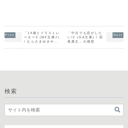
「14歳とイラストレ
「中古でも恋がした
ーター5 (MF文庫J)
い!2 (GA文庫) / 田
/ むらさきゆきや」
尾典丈」の感想
の感想
検索