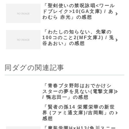
「聖剣使いの禁呪詠唱<ワール
ドブレイク>10(GA文庫) / あ
わむら 赤光」の感想
「わたしの知らない、先輩の
100コのこと2(MF文庫J) / 兎
谷あおい」の感想
同ダグの関連記事
「青春ブタ野郎はおでかけシ
スターの夢を見ない(電撃文庫)
/ 鴨志田一」の感想
「賢者の孫14 栄耀栄華の新世
界 (ファミ通文庫)/吉岡剛」の
感想
「魔装学園H×H13(角川スニー