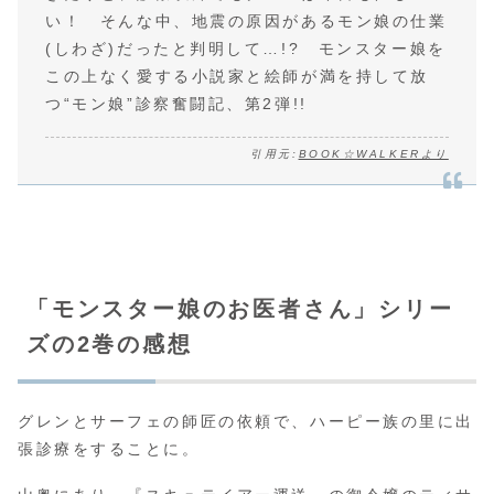
い！ そんな中、地震の原因があるモン娘の仕業
(しわざ)だったと判明して…!? モンスター娘を
この上なく愛する小説家と絵師が満を持して放
つ“モン娘”診察奮闘記、第2弾!!
引用元:
BOOK☆WALKERより
「モンスター娘のお医者さん」シリー
ズの2巻の感想
グレンとサーフェの師匠の依頼で、ハーピー族の里に出
張診療をすることに。