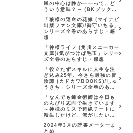
嵐の中心は静か――って、ど
ういう意味？～ (BKブック
ス)/唖鳴蝉」シリーズ全巻のあ
「狼様の運命の花嫁 (マイナビ
らすじ・感想
出版ファン文庫)/御守いちる」
シリーズ全巻のあらすじ・感
想
「神様ライフ (角川スニーカー
文庫)/気がつけば毛玉」シリー
ズ全巻のあらすじ・感想
「役立たずスキルに人生を注
ぎ込み25年、今さら最強の冒
険譚 (カドカワBOOKS)/しゅ
うきち」シリーズ全巻のあら
すじ・感想
「なんでも錬金術師は今日も
のんびり志向で生きています
～神様のミスで超絶チートに
転生したけど、俺がしたいの
は冒険じゃなくてホワイト商
2024年3月の読書メーターま
会の立上げです～（グラスト
とめ
ノベルス） (グラスト