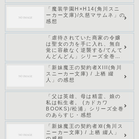
「魔装学園H×H14(角川スニ
ーカー文庫)/久慈マサムネ」の
感想
「虐待されていた商家の令嬢
は聖女の力を手に入れ、無自
覚に容赦なく逆襲する/てんて
んどんどん」シリーズ全巻の
あらすじ・感想
「新妹魔王の契約者XIII(角川
スニーカー文庫) / 上栖 綴
人」の感想
「父は英雄、母は精霊、娘の
私は転生者。 (カドカワ
BOOKS)/松浦」シリーズ全巻
のあらすじ・感想
「新妹魔王の契約者Ⅻ(角川ス
ニーカー文庫) / 上栖 綴人」
の感想