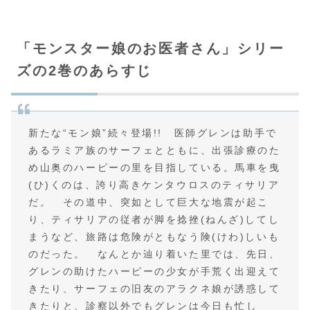
「モンスター娘のお医者さん」シリー
ズの2巻のあらすじ
新たな“モン娘”続々登場!! 医師グレンは助手で
あるラミア族のサーフェとともに、出張診療のた
め山奥のハーピーの里を目指している。馬車を曳
(ひ)くのは、誇り高きケンタウロスのティサリア
だ。 その道中、突如として巨大な地震が起こ
り、ティサリアの従者が脚を捻挫(ねんざ)してし
まうなど、旅路は危険がともなう険(けわ)しいも
のだった。 なんとか辿り着いた里では、先日、
グレンの助けたハーピーの少女が手荒く出迎えて
きたり、サーフェの旧友のアラクネ娘が誘惑して
きたりと、診察以外でもグレンは今日も忙し