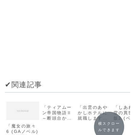
✔︎関連記事
「ティアムー
「出雲のあや
「しあわ
ン帝国物語Ⅱ
かしホテルに
堂の異世
～断頭台から
就職します
飯2 (ベ
始まる、姫の
(双葉文庫) /
文庫) / 
横スクロー
「魔女の旅々
転生逆転スト
硝子町玻璃」
ちゃん」
ルできます
6 (GAノベル)
ーリー～/餅月
の感想
想