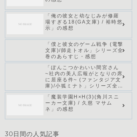
「俺の彼女と幼なじみが修羅
場すぎる18(GA文庫) / 裕時悠
示」の感想
「僕と彼女のゲーム戦争 (電撃
文庫)/師走トオル」シリーズ全
巻のあらすじ・感想
「ぽんこつかわいい間宮さん
~社内の美人広報がとなりの席
に居座る件~ (ファンタジア文
庫)/小狐ミナト」シリーズ全巻
のあらすじ・感想
「魔装学園H×H(3)(角川スニ
ーカー文庫) / 久慈 マサム
ネ」の感想
30日間の人気記事