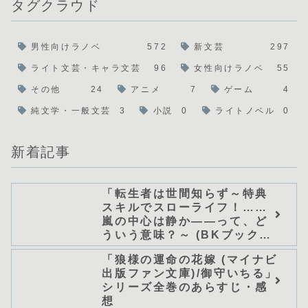
タグクラウド
男性向けラノベ
572
新文芸
297
ライト文芸・キャラ文芸
96
女性向けラノベ
55
その他
24
アニメ
7
ゲーム
4
純文学・一般文芸
3
小説
0
ライトノベル
0
新着記事
「転生者は世間知らず～特典
スキルでスローライフ！……
嵐の中心は静か――って、ど
ういう意味？～ (BKブック
ス)/唖鳴蝉」シリーズ全巻のあ
「狼様の運命の花嫁 (マイナビ
らすじ・感想
出版ファン文庫)/御守いちる」
シリーズ全巻のあらすじ・感
想