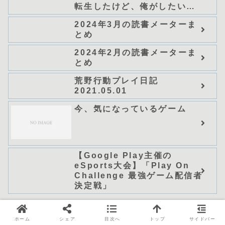
転生したけど、俺がしたいの
は冒険じゃなくてホワイト商
2024年3月の読書メーターま
会の立上げです～（グラスト
とめ
ノベルス） (グラスト
NOVELS)/可換環」シリーズ
2024年2月の読書メーターま
全巻のあらすじ・感想
とめ
荒野行動プレイ日記
2021.05.01
今、気になっているゲーム
【Google Play主催の
eSports大会】「Play On
Challenge 最強ゲーム配信者
決定戦」
本日の人気記事
ホーム
シェア
目次へ
トップ
サイドバー