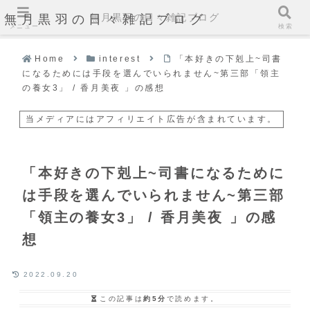
無月黒羽の日々雑記ブログ
無月黒羽の日々雑記ブログ
メニュー
検索
Home
interest
「本好きの下剋上~司書
になるためには手段を選んでいられません~第三部「領主
の養女3」 / 香月美夜 」の感想
当メディアにはアフィリエイト広告が含まれています。
「本好きの下剋上~司書になるために
は手段を選んでいられません~第三部
「領主の養女3」 / 香月美夜 」の感
想
2022.09.20
この記事は
約5分
で読めます。