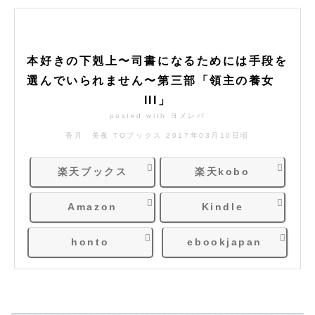
本好きの下剋上〜司書になるためには手段を
選んでいられません〜第三部「領主の養女
III」
posted with
ヨメレバ
香月 美夜 TOブックス 2017年03月10日頃
楽天ブックス
楽天kobo
Amazon
Kindle
honto
ebookjapan