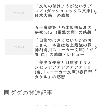
「文句の付けようがないラブ
コメ (ダッシュエックス文庫) /
鈴木大輔」の感想
五十嵐雄策『乃木坂明日夏の
秘密(6)』 (電撃文庫) の感想
「日常ではさえないただのお
っさん、本当は地上最強の戦
神3(角川スニーカー文庫) / 相
野 仁」の感想・レビュー
「美少女作家と目指すミリオ
ンセラアアアアアアアアッ!!
(角川スニーカー文庫)/春日部
タケル」の感想
同ダグの関連記事