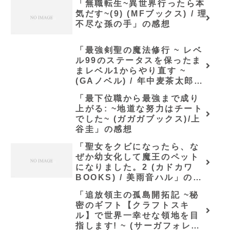
「無職転生~異世界行ったら本
気だす~(9) (MFブックス) / 理
不尽な孫の手」の感想
「最強剣聖の魔法修行 ~ レベ
ル99のステータスを保ったま
まレベル1からやり直す ~
(GAノベル) / 年中麦茶太郎」
の感想
「最下位職から最強まで成り
上がる: ~地道な努力はチート
でした~ (ガガガブックス)/上
谷圭」の感想
「聖女をクビになったら、な
ぜか幼女化して魔王のペット
になりました。2 (カドカワ
BOOKS) / 美雨音ハル」の感
想
「追放領主の孤島開拓記 ~秘
密のギフト【クラフトスキ
ル】で世界一幸せな領地を目
指します! ~ (サーガフォレス