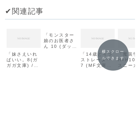
✔︎関連記事
「モンスター
娘のお医者さ
ん 10 (ダッシ
ュエックス文
横スクロー
「妹さえいれ
「14歳とイラ
「魔装学
庫) / 折口良
ルできます
ばいい。8(ガ
ストレーター
H×H10
乃」の感想
ガガ文庫) /
7 (MF文庫J)
スニーカ
平坂 読」の感
/ むらさきゆ
庫) / 久
想
きや」の感想
サムネ」
想