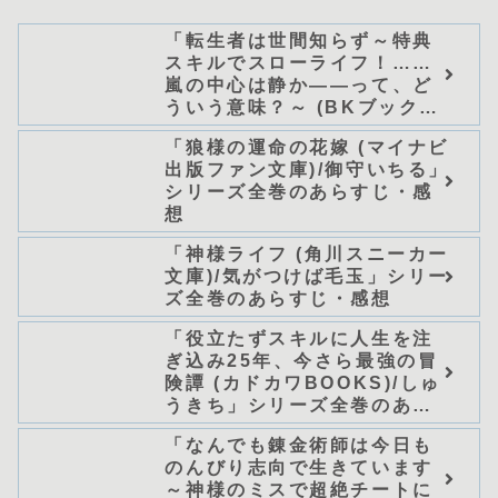
「転生者は世間知らず～特典
スキルでスローライフ！……
嵐の中心は静か――って、ど
ういう意味？～ (BKブック
ス)/唖鳴蝉」シリーズ全巻のあ
「狼様の運命の花嫁 (マイナビ
らすじ・感想
出版ファン文庫)/御守いちる」
シリーズ全巻のあらすじ・感
想
「神様ライフ (角川スニーカー
文庫)/気がつけば毛玉」シリー
ズ全巻のあらすじ・感想
「役立たずスキルに人生を注
ぎ込み25年、今さら最強の冒
険譚 (カドカワBOOKS)/しゅ
うきち」シリーズ全巻のあら
すじ・感想
「なんでも錬金術師は今日も
のんびり志向で生きています
～神様のミスで超絶チートに