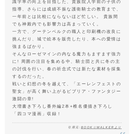
識字率の向上を目指した、貴族院入学前の子供の
指導、さらには成績不振な護衛騎士の教育まで、
一年前とは比較にならないほど忙しい。 貴族間
でも神殿内でも影響力は高まっていく。
一方で、グーテンベルクの職人と印刷機の改良に
挑んだり、城で絵本を販売したり、本への愛情は
強まるばかり。
そんなローゼマインの内なる魔力もますます強力
に! 周囲の注目を集める中、騎士団と共に冬の主
の討伐を行い、春の祈念式では新たな素材を採集
するのだった。
戦いと幻想の冬を越えて、「エーレンフェストの
聖女」が高く舞い上がるビブリア・ファンタジー
激闘の章!
大増書き下ろし番外編2本+椎名優描き下ろし
「四コマ漫画」収録！
引用元:
BOOK☆WALKERより