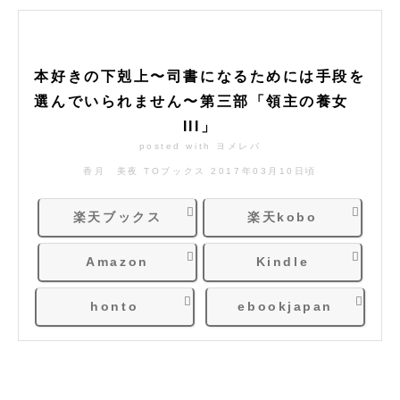
本好きの下剋上〜司書になるためには手段を
選んでいられません〜第三部「領主の養女
III」
posted with
ヨメレバ
香月 美夜 TOブックス 2017年03月10日頃
楽天ブックス
楽天kobo
Amazon
Kindle
honto
ebookjapan