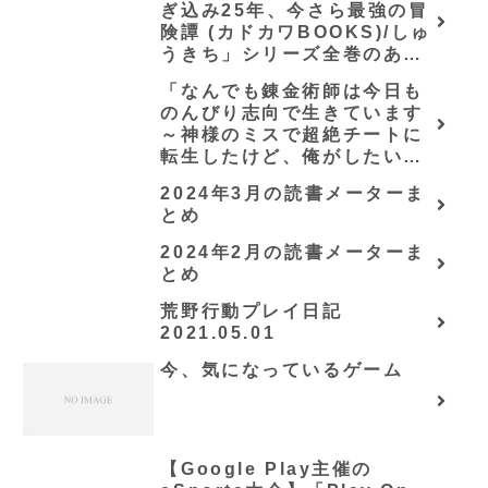
ぎ込み25年、今さら最強の冒
険譚 (カドカワBOOKS)/しゅ
うきち」シリーズ全巻のあら
すじ・感想
「なんでも錬金術師は今日も
のんびり志向で生きています
～神様のミスで超絶チートに
転生したけど、俺がしたいの
は冒険じゃなくてホワイト商
2024年3月の読書メーターま
会の立上げです～（グラスト
とめ
ノベルス） (グラスト
NOVELS)/可換環」シリーズ
2024年2月の読書メーターま
全巻のあらすじ・感想
とめ
荒野行動プレイ日記
2021.05.01
今、気になっているゲーム
【Google Play主催の