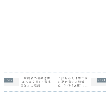
「婚約者の引継ぎ書
「姉ちゃんは中二病
(ルルル文庫) / 斉藤
3 夏合宿で人類滅
百伽」の感想
亡! ? (HJ文庫) /
藤孝剛志」の感想