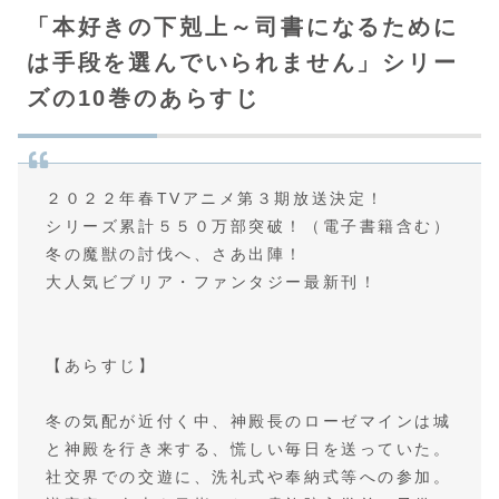
「本好きの下剋上～司書になるために
は手段を選んでいられません」シリー
ズの10巻のあらすじ
２０２２年春TVアニメ第３期放送決定！
シリーズ累計５５０万部突破！（電子書籍含む）
冬の魔獣の討伐へ、さあ出陣！
大人気ビブリア・ファンタジー最新刊！
【あらすじ】
冬の気配が近付く中、神殿長のローゼマインは城
と神殿を行き来する、慌しい毎日を送っていた。
社交界での交遊に、洗礼式や奉納式等への参加。