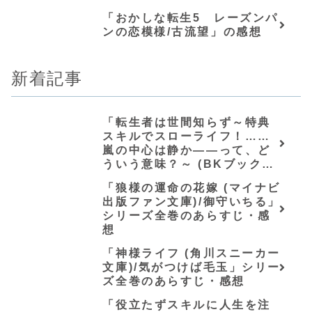
ト)/長尾隆生」シリーズ全巻の
「おかしな転生5 レーズンパ
あらすじ・感想
ンの恋模様/古流望」の感想
新着記事
「転生者は世間知らず～特典
スキルでスローライフ！……
嵐の中心は静か――って、ど
ういう意味？～ (BKブック
ス)/唖鳴蝉」シリーズ全巻のあ
「狼様の運命の花嫁 (マイナビ
らすじ・感想
出版ファン文庫)/御守いちる」
シリーズ全巻のあらすじ・感
想
「神様ライフ (角川スニーカー
文庫)/気がつけば毛玉」シリー
ズ全巻のあらすじ・感想
「役立たずスキルに人生を注