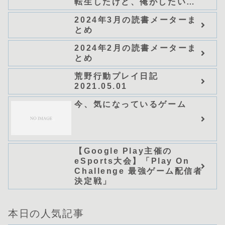
転生したけど、俺がしたいの
は冒険じゃなくてホワイト商
2024年3月の読書メーターま
会の立上げです～（グラスト
とめ
ノベルス） (グラスト
NOVELS)/可換環」シリーズ
2024年2月の読書メーターま
全巻のあらすじ・感想
とめ
荒野行動プレイ日記
2021.05.01
今、気になっているゲーム
【Google Play主催の
eSports大会】「Play On
Challenge 最強ゲーム配信者
決定戦」
本日の人気記事