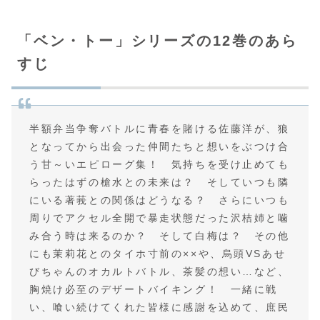
「ベン・トー」シリーズの12巻のあら
すじ
半額弁当争奪バトルに青春を賭ける佐藤洋が、狼
となってから出会った仲間たちと想いをぶつけ合
う甘～いエピローグ集！ 気持ちを受け止めても
らったはずの槍水との未来は？ そしていつも隣
にいる著莪との関係はどうなる？ さらにいつも
周りでアクセル全開で暴走状態だった沢桔姉と噛
み合う時は来るのか？ そして白梅は？ その他
にも茉莉花とのタイホ寸前の××や、烏頭VSあせ
びちゃんのオカルトバトル、茶髪の想い…など、
胸焼け必至のデザートバイキング！ 一緒に戦
い、喰い続けてくれた皆様に感謝を込めて、庶民