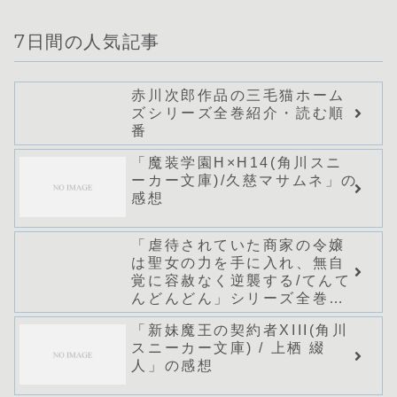
7日間の人気記事
赤川次郎作品の三毛猫ホーム
ズシリーズ全巻紹介・読む順
番
「魔装学園H×H14(角川スニ
ーカー文庫)/久慈マサムネ」の
感想
「虐待されていた商家の令嬢
は聖女の力を手に入れ、無自
覚に容赦なく逆襲する/てんて
んどんどん」シリーズ全巻の
あらすじ・感想
「新妹魔王の契約者XIII(角川
スニーカー文庫) / 上栖 綴
人」の感想