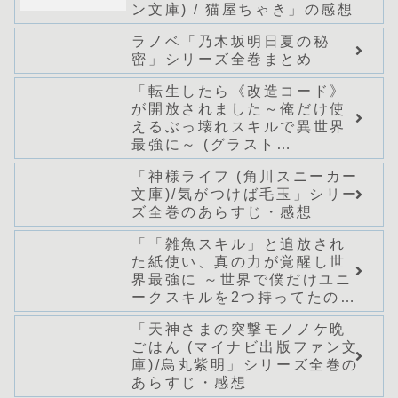
ン文庫) / 猫屋ちゃき」の感想
ラノベ「乃木坂明日夏の秘
密」シリーズ全巻まとめ
「転生したら《改造コード》
が開放されました～俺だけ使
えるぶっ壊れスキルで異世界
最強に～ (グラスト
NOVELS)/どまどま」シリー
「神様ライフ (角川スニーカー
ズ全巻のあらすじ・感想
文庫)/気がつけば毛玉」シリー
ズ全巻のあらすじ・感想
「「雑魚スキル」と追放され
た紙使い、真の力が覚醒し世
界最強に ～世界で僕だけユニ
ークスキルを2つ持ってたので
真の仲間と成り上がる～ (Mノ
「天神さまの突撃モノノケ晩
ベルス)/桑野和明」シリーズ全
ごはん (マイナビ出版ファン文
巻のあらすじ・感想
庫)/烏丸紫明」シリーズ全巻の
あらすじ・感想