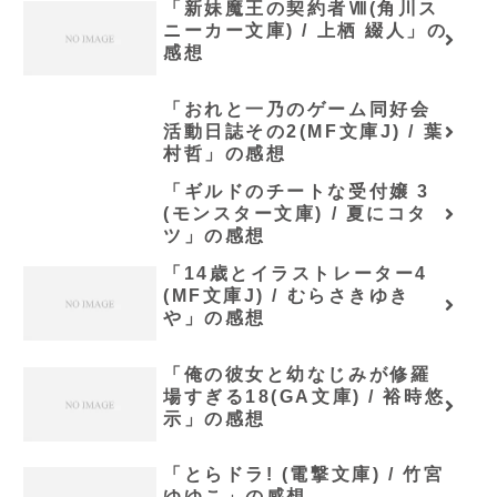
「新妹魔王の契約者Ⅷ(角川ス
ニーカー文庫) / 上栖 綴人」の
感想
「おれと一乃のゲーム同好会
活動日誌その2(MF文庫J) / 葉
村哲」の感想
「ギルドのチートな受付嬢 3
(モンスター文庫) / 夏にコタ
ツ」の感想
「14歳とイラストレーター4
(MF文庫J) / むらさきゆき
や」の感想
「俺の彼女と幼なじみが修羅
場すぎる18(GA文庫) / 裕時悠
示」の感想
「とらドラ! (電撃文庫) / 竹宮
ゆゆこ」の感想