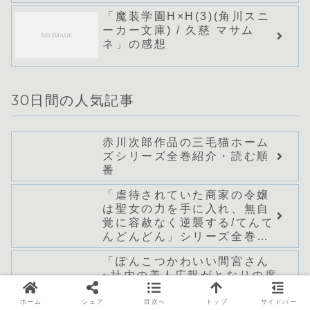
のあらすじ・感想
「魔装学園H×H(3)(角川スニ
ーカー文庫) / 久慈 マサム
ネ」の感想
30日間の人気記事
赤川次郎作品の三毛猫ホーム
ズシリーズ全巻紹介・読む順
番
「虐待されていた商家の令嬢
は聖女の力を手に入れ、無自
覚に容赦なく逆襲する/てんて
んどんどん」シリーズ全巻の
あらすじ・感想
「ぽんこつかわいい間宮さん
~社内の美人広報がとなりの席
に居座る件~ (ファンタジア文
庫)/小狐ミナト」シリーズ全巻
ホーム
シェア
目次へ
トップ
サイドバー