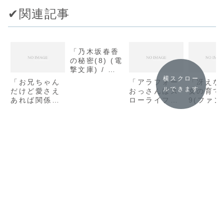
✔︎関連記事
「乃木坂春香
の秘密(8) (電
撃文庫) / 五
十嵐 雄策」の
横スクロー
「お兄ちゃん
「アラフォー
「冴えな
感想
ルできます
だけど愛さえ
おっさんはス
女の育て
あれば関係な
ローライフの
9(ファ
いよねっ
夢を見るか?2
ア文庫) /
11(MF文庫J)
(HJ
戸 史明
/ 鈴木大輔」
NOVELS)/サ
想
の感想
イトウアユ
ム」の感想