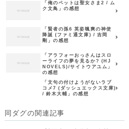
「俺のペットは聖女さま2 / ム
ク文鳥」の感想
「賢者の孫6 英姿颯爽の神使
降誕 (ファミ通文庫) / 吉岡
剛」の感想
「アラフォーおっさんはスロ
ーライフの夢を見るか? (HJ
NOVELS)/サイトウアユム」
の感想
「文句の付けようがないラブ
コメ7 (ダッシュエックス文庫)
/ 鈴木大輔」の感想
同ダグの関連記事