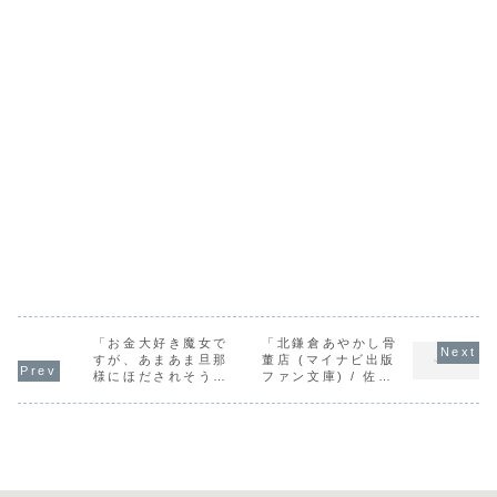
「お金大好き魔女で
「北鎌倉あやかし骨
すが、あまあま旦那
董店 (マイナビ出版
様にほだされそうで
ファン文庫) / 佐藤
す (フェアリーキス
とうこ」の感想
ピュア) / 江本マシ
メサ」の感想