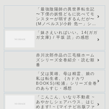
「最強陰陽師の異世界転生記
〜下僕の妖怪どもに比べてモ
ンスターが弱すぎるんだが〜
(Mノベルス)/小鈴 危一」シリ
ーズ全巻のあらすじ・感想
「妹さえいればいい。14(ガガ
ガ文庫) / 平坂 読」の感想
赤川次郎作品の三毛猫ホーム
ズシリーズ全巻紹介・読む順
番
「父は英雄、母は精霊、娘の
私は転生者。 (カドカワ
BOOKS)/松浦」シリーズ全巻
のあらすじ・感想
「こんこん、いなり不動産 ~
あやかしシェアハウス、はじ
めます! ~ (マイナビ出版ファ