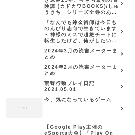
ぎ込み25年、今さら最強の冒
険譚 (カドカワBOOKS)/しゅ
うきち」シリーズ全巻のあら
すじ・感想
「なんでも錬金術師は今日も
のんびり志向で生きています
～神様のミスで超絶チートに
転生したけど、俺がしたいの
は冒険じゃなくてホワイト商
2024年3月の読書メーターま
会の立上げです～（グラスト
とめ
ノベルス） (グラスト
NOVELS)/可換環」シリーズ
2024年2月の読書メーターま
全巻のあらすじ・感想
とめ
荒野行動プレイ日記
2021.05.01
今、気になっているゲーム
【Google Play主催の
eSports大会】「Play On