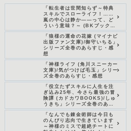
「転生者は世間知らず～特典
スキルでスローライフ！……
嵐の中心は静か――って、ど
ういう意味？～ (BKブック
ス)/唖鳴蝉」シリーズ全巻のあ
「狼様の運命の花嫁 (マイナビ
らすじ・感想
出版ファン文庫)/御守いちる」
シリーズ全巻のあらすじ・感
想
「神様ライフ (角川スニーカー
文庫)/気がつけば毛玉」シリー
ズ全巻のあらすじ・感想
「役立たずスキルに人生を注
ぎ込み25年、今さら最強の冒
険譚 (カドカワBOOKS)/しゅ
うきち」シリーズ全巻のあら
すじ・感想
「なんでも錬金術師は今日も
のんびり志向で生きています
～神様のミスで超絶チートに