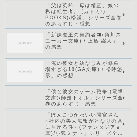
「父は英雄、母は精霊、娘の
私は転生者。 (カドカワ
BOOKS)/松浦」シリーズ全巻
のあらすじ・感想
「新妹魔王の契約者Ⅻ(角川ス
ニーカー文庫) / 上栖 綴人」
の感想
「俺の彼女と幼なじみが修羅
場すぎる18(GA文庫) / 裕時悠
示」の感想
「僕と彼女のゲーム戦争 (電撃
文庫)/師走トオル」シリーズ全
巻のあらすじ・感想
「ぽんこつかわいい間宮さん
~社内の美人広報がとなりの席
に居座る件~ (ファンタジア文
庫)/小狐ミナト」シリーズ全巻