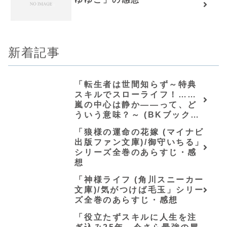
新着記事
「転生者は世間知らず～特典
スキルでスローライフ！……
嵐の中心は静か――って、ど
ういう意味？～ (BKブック
ス)/唖鳴蝉」シリーズ全巻のあ
「狼様の運命の花嫁 (マイナビ
らすじ・感想
出版ファン文庫)/御守いちる」
シリーズ全巻のあらすじ・感
想
「神様ライフ (角川スニーカー
文庫)/気がつけば毛玉」シリー
ズ全巻のあらすじ・感想
「役立たずスキルに人生を注