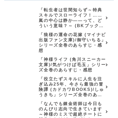
「転生者は世間知らず～特典
スキルでスローライフ！……
嵐の中心は静か――って、ど
ういう意味？～ (BKブック
ス)/唖鳴蝉」シリーズ全巻のあ
「狼様の運命の花嫁 (マイナビ
らすじ・感想
出版ファン文庫)/御守いちる」
シリーズ全巻のあらすじ・感
想
「神様ライフ (角川スニーカー
文庫)/気がつけば毛玉」シリー
ズ全巻のあらすじ・感想
「役立たずスキルに人生を注
ぎ込み25年、今さら最強の冒
険譚 (カドカワBOOKS)/しゅ
うきち」シリーズ全巻のあら
すじ・感想
「なんでも錬金術師は今日も
のんびり志向で生きています
～神様のミスで超絶チートに