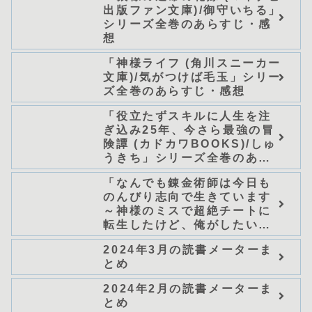
出版ファン文庫)/御守いちる」
シリーズ全巻のあらすじ・感
想
「神様ライフ (角川スニーカー
文庫)/気がつけば毛玉」シリー
ズ全巻のあらすじ・感想
「役立たずスキルに人生を注
ぎ込み25年、今さら最強の冒
険譚 (カドカワBOOKS)/しゅ
うきち」シリーズ全巻のあら
すじ・感想
「なんでも錬金術師は今日も
のんびり志向で生きています
～神様のミスで超絶チートに
転生したけど、俺がしたいの
は冒険じゃなくてホワイト商
2024年3月の読書メーターま
会の立上げです～（グラスト
とめ
ノベルス） (グラスト
NOVELS)/可換環」シリーズ
2024年2月の読書メーターま
全巻のあらすじ・感想
とめ