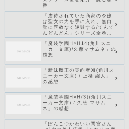
番
「虐待されていた商家の令嬢
は聖女の力を手に入れ、無自
覚に容赦なく逆襲する/てんて
んどんどん」シリーズ全巻の
あらすじ・感想
「魔装学園H×H14(角川スニ
ーカー文庫)/久慈マサムネ」の
感想
「新妹魔王の契約者Ⅻ(角川ス
ニーカー文庫) / 上栖 綴人」
の感想
「魔装学園H×H(3)(角川スニ
ーカー文庫) / 久慈 マサム
ネ」の感想
「ぽんこつかわいい間宮さん