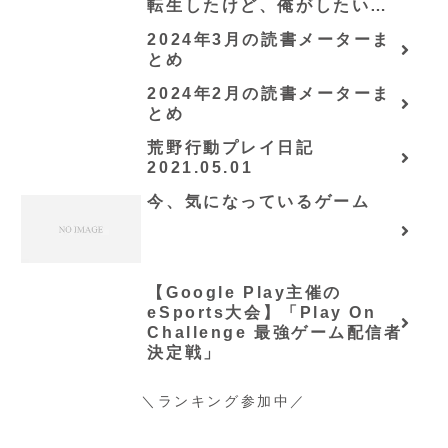
転生したけど、俺がしたいの
は冒険じゃなくてホワイト商
2024年3月の読書メーターま
会の立上げです～（グラスト
とめ
ノベルス） (グラスト
NOVELS)/可換環」シリーズ
2024年2月の読書メーターま
全巻のあらすじ・感想
とめ
荒野行動プレイ日記
2021.05.01
今、気になっているゲーム
【Google Play主催の
eSports大会】「Play On
Challenge 最強ゲーム配信者
決定戦」
＼ランキング参加中／