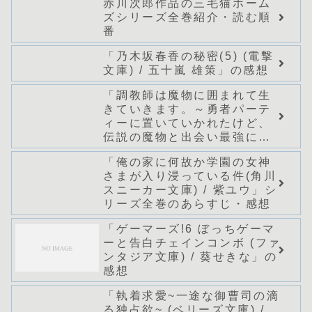
赤川次郎作品の三毛猫ホーム
ズシリーズ全巻紹介・読む順
番
「乃木坂春香の秘密(5) (電撃
文庫) / 五十嵐 雄策」の感想
「調教師は魔物に囲まれて生
きていきます。～勇者パーテ
ィーに置いていかれたけど、
伝説の魔物と出会い最強にな
ってた～(グラストNOVELS)/
「俺の家に何故か学園の女神
七篠龍」シリーズ全巻のあら
さまが入り浸っている件(角川
すじ・感想
スニーカー文庫) / 紫ユウ」シ
リーズ全巻のあらすじ・感想
「ゲーマーズ!6 ぼっちゲーマ
ーと告白チェインコンボ (ファ
ンタジア文庫) / 葵せきな」の
感想
「執着求愛~一途な御曹司の滴
る独占欲~ (ベリーズ文庫) /