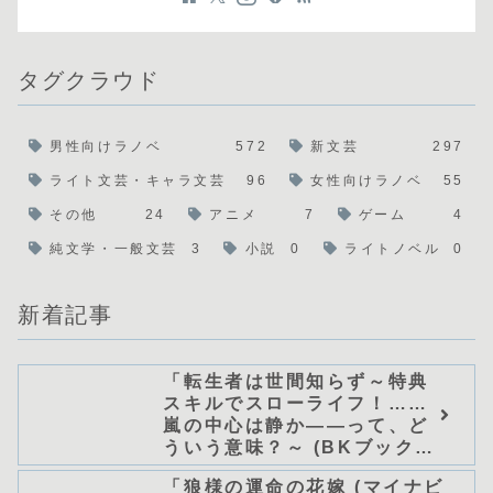
タグクラウド
男性向けラノベ
572
新文芸
297
ライト文芸・キャラ文芸
96
女性向けラノベ
55
その他
24
アニメ
7
ゲーム
4
純文学・一般文芸
3
小説
0
ライトノベル
0
新着記事
「転生者は世間知らず～特典
スキルでスローライフ！……
嵐の中心は静か――って、ど
ういう意味？～ (BKブック
ス)/唖鳴蝉」シリーズ全巻のあ
「狼様の運命の花嫁 (マイナビ
らすじ・感想