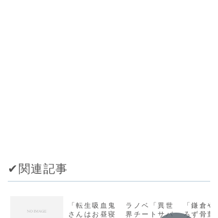
✔︎関連記事
「転生吸血鬼
ラノベ「異世
「鎌倉や
さんはお昼寝
界チートサバ
ろず骨董