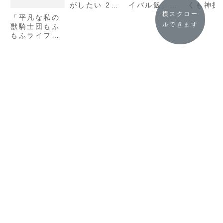
がしたい 2
イバル飯」シ
くも神探
(アース・スタ
リーズをまと
じめまし
横スクロー
「平凡な私の
ーノベル) /
めてみまし
葉文庫) /
ルできます
獣騎士団もふ
ちょきんぎ
た！
萩 せん
もふライフ
ょ。」の感想
感想
(ベリーズ文
庫)/百門 一
新」の感想