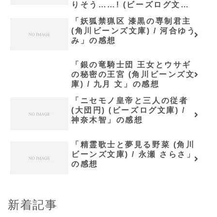
りそう……! (ビーズログ文庫)
/ 長月 遥」の感想
「妖狐禁猟区 漆黒の専制君主
(角川ビーンズ文庫) / 河合ゆう
み」の感想
「銀の竜騎士団 王女とウサギ
の秘密の王宮 (角川ビーンズ文
庫) / 九月 文」の感想
「ニセモノ皇帝と三人の従者
(大団円) (ビーズログ文庫) /
神奈木智」の感想
「精霊歌士と夢見る野菜 (角川
ビーンズ文庫) / 永瀬 さらさ」
の感想
新着記事