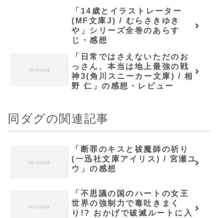
「14歳とイラストレーター
(MF文庫J) / むらさきゆき
や」シリーズ全巻のあらす
じ・感想
「日常ではさえないただのお
っさん、本当は地上最強の戦
神3(角川スニーカー文庫) / 相
野 仁」の感想・レビュー
同ダグの関連記事
「断罪のキスと祓魔師の祈り
(一迅社文庫アイリス) / 宮瀬ユ
ウ」の感想
「不思議の国のハートの女王
世界の強制力で毒吐きまく
り!? おかげで破滅ルートに入