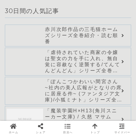
30日間の人気記事
赤川次郎作品の三毛猫ホーム
ズシリーズ全巻紹介・読む順
番
「虐待されていた商家の令嬢
は聖女の力を手に入れ、無自
覚に容赦なく逆襲する/てんて
んどんどん」シリーズ全巻の
あらすじ・感想
「ぽんこつかわいい間宮さん
~社内の美人広報がとなりの席
に居座る件~ (ファンタジア文
庫)/小狐ミナト」シリーズ全巻
のあらすじ・感想
「魔装学園H×H13(角川スニ
ーカー文庫) / 久慈 マサム
ネ」の感想
ホーム
シェア
目次へ
トップ
サイドバー