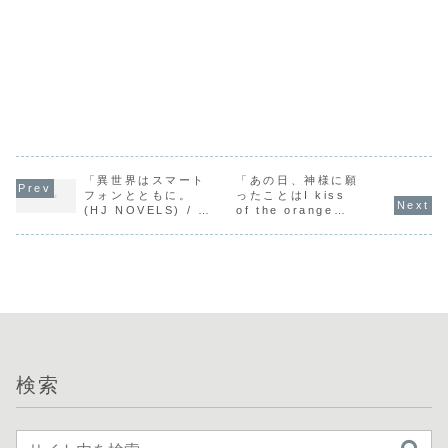
「異世界はスマート
「あの日、神様に願
フォンとともに。
ったことはI kiss
(HJ NOVELS) / 冬
of the orange
原パトラ」の感想
prince (電撃文庫)
/ 葉月 文」の感想
検索