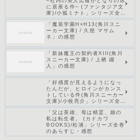
~社内の美人広報がとなりの席
に居座る件~ (ファンタジア文
庫)/小狐ミナト」シリーズ全巻
のあらすじ・感想
「魔装学園H×H13(角川スニ
ーカー文庫) / 久慈 マサム
ネ」の感想
「新妹魔王の契約者XIII(角川
スニーカー文庫) / 上栖 綴
人」の感想
「好感度が見えるようになっ
たんだが、ヒロインがカンス
トしている件(角川スニーカー
文庫)/小牧亮介」シリーズ全巻
のあらすじ・感想
「父は英雄、母は精霊、娘の
私は転生者。 (カドカワ
BOOKS)/松浦」シリーズ全巻
のあらすじ・感想