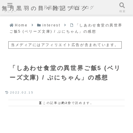
無月黒羽の日々雑記ブログ
無月黒羽の日々雑記ブログ
メニュー
検索
Home
interest
「しあわせ食堂の異世界
ご飯5 (ベリーズ文庫) / ぷにちゃん」の感想
当メディアにはアフィリエイト広告が含まれています。
「しあわせ食堂の異世界ご飯5 (ベリ
ーズ文庫) / ぷにちゃん」の感想
2022.02.15
この記事は
約2分
で読めます。