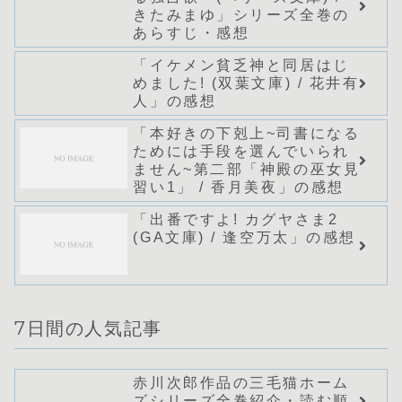
きたみまゆ」シリーズ全巻の
あらすじ・感想
「イケメン貧乏神と同居はじ
めました! (双葉文庫) / 花井有
人」の感想
「本好きの下剋上~司書になる
ためには手段を選んでいられ
ません~第二部「神殿の巫女見
習い1」 / 香月美夜」の感想
「出番ですよ! カグヤさま2
(GA文庫) / 逢空万太」の感想
7日間の人気記事
赤川次郎作品の三毛猫ホーム
ズシリーズ全巻紹介・読む順