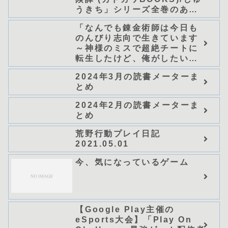
うきち」シリーズ全巻のあら
すじ・感想
「なんでも錬金術師は今日も
のんびり志向で生きています
～神様のミスで超絶チートに
転生したけど、俺がしたいの
は冒険じゃなくてホワイト商
2024年3月の読書メーターま
会の立上げです～（グラスト
とめ
ノベルス） (グラスト
NOVELS)/可換環」シリーズ
2024年2月の読書メーターま
全巻のあらすじ・感想
とめ
荒野行動プレイ日記
2021.05.01
今、気になっているゲーム
【Google Play主催の
eSports大会】「Play On