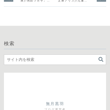
庫)/周防ツカサ」の
文庫アリス)/九重木
感想
春」の感想
検索
無月黒羽
ブログ運営者