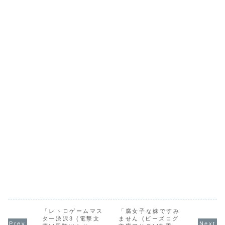
「レトロゲームマス
「腐女子な妹ですみ
ター渋沢3 (電撃文
ません (ビーズログ