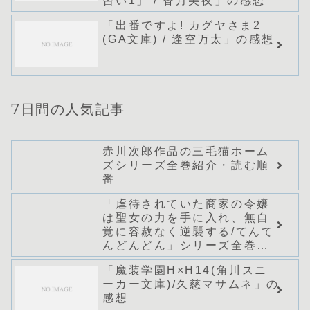
習い1」 / 香月美夜」の感想
「出番ですよ! カグヤさま2
(GA文庫) / 逢空万太」の感想
7日間の人気記事
赤川次郎作品の三毛猫ホーム
ズシリーズ全巻紹介・読む順
番
「虐待されていた商家の令嬢
は聖女の力を手に入れ、無自
覚に容赦なく逆襲する/てんて
んどんどん」シリーズ全巻の
あらすじ・感想
「魔装学園H×H14(角川スニ
ーカー文庫)/久慈マサムネ」の
感想