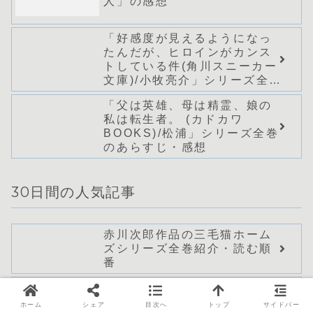
人」の感想
「好感度が見えるようになっ
たんだが、ヒロインがカンス
トしている件(角川スニーカー
文庫)/小牧亮介」シリーズ全巻
のあらすじ・感想
「父は英雄、母は精霊、娘の
私は転生者。 (カドカワ
BOOKS)/松浦」シリーズ全巻
のあらすじ・感想
30日間の人気記事
赤川次郎作品の三毛猫ホーム
ズシリーズ全巻紹介・読む順
番
「虐待されていた商家の令嬢
は聖女の力を手に入れ、無自
ホーム
シェア
目次へ
トップ
サイドバー