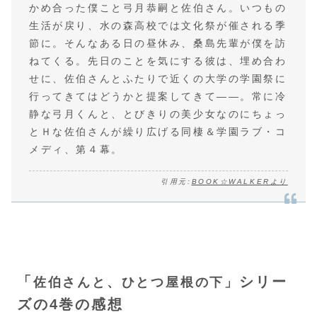
かめ合った僕こと弓月恭嗣と佐伯さん。いつもの
生活が戻り、水の森高校では文化祭が催される季
節に。そんなある日の昼休み、桑島先輩が僕を訪
ねてくる。先日のことを気にする彼は、埋め合わ
せに、佐伯さんとふたりで近くの大学の学園祭に
行ってきてはどうかと提案してきて――。常に冷
静な弓月くんと、とびきりの美少女なのにちょっ
とＨな佐伯さんが繰り広げる同棲＆学園ラブ・コ
メディ、第４幕。
引用元:
BOOK☆WALKERより
「
シリー
佐伯さんと、ひとつ屋根の下」
ズの4巻の感想