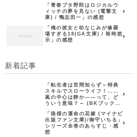
「青春ブタ野郎はロジカルウ
ィッチの夢を見ない (電撃文
庫) / 鴨志田一」の感想
「俺の彼女と幼なじみが修羅
場すぎる18(GA文庫) / 裕時悠
示」の感想
新着記事
「転生者は世間知らず～特典
スキルでスローライフ！……
嵐の中心は静か――って、ど
ういう意味？～ (BKブック
ス)/唖鳴蝉」シリーズ全巻のあ
「狼様の運命の花嫁 (マイナビ
らすじ・感想
出版ファン文庫)/御守いちる」
シリーズ全巻のあらすじ・感
想