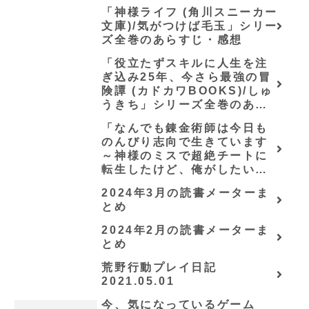
「神様ライフ (角川スニーカー
文庫)/気がつけば毛玉」シリー
ズ全巻のあらすじ・感想
「役立たずスキルに人生を注
ぎ込み25年、今さら最強の冒
険譚 (カドカワBOOKS)/しゅ
うきち」シリーズ全巻のあら
すじ・感想
「なんでも錬金術師は今日も
のんびり志向で生きています
～神様のミスで超絶チートに
転生したけど、俺がしたいの
は冒険じゃなくてホワイト商
2024年3月の読書メーターま
会の立上げです～（グラスト
とめ
ノベルス） (グラスト
NOVELS)/可換環」シリーズ
2024年2月の読書メーターま
全巻のあらすじ・感想
とめ
荒野行動プレイ日記
2021.05.01
今、気になっているゲーム