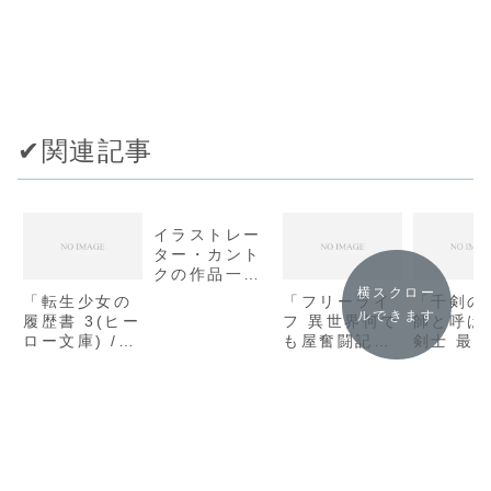
✔︎関連記事
イラストレー
ター・カント
クの作品一覧
まとめ
横スクロー
「転生少女の
「フリーライ
「千剣の
ルできます
履歴書 3(ヒー
フ 異世界何で
師と呼ば
ロー文庫) /
も屋奮闘記〜
剣士 最
唐澤 和希」の
4 (角川スニー
兵は禁忌
感想
カー文庫) /
子と過去
気がつけば毛
う (角川
玉」 の感想
ーカー文庫
高光晶」
想