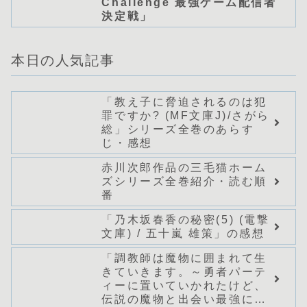
Challenge 最強ゲーム配信者
決定戦」
本日の人気記事
「教え子に脅迫されるのは犯
罪ですか? (MF文庫J)/さがら
総」シリーズ全巻のあらす
じ・感想
赤川次郎作品の三毛猫ホーム
ズシリーズ全巻紹介・読む順
番
「乃木坂春香の秘密(5) (電撃
文庫) / 五十嵐 雄策」の感想
「調教師は魔物に囲まれて生
きていきます。～勇者パーテ
ィーに置いていかれたけど、
伝説の魔物と出会い最強にな