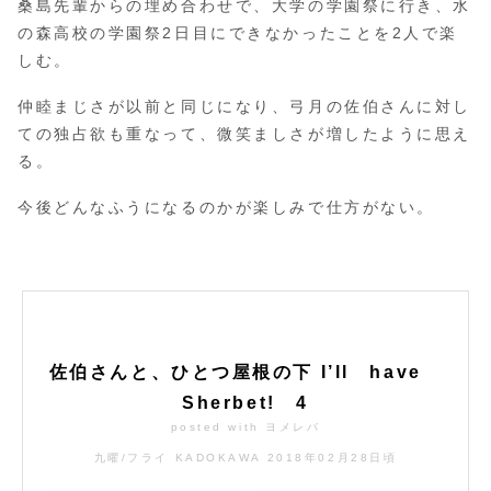
桑島先輩からの埋め合わせで、大学の学園祭に行き、水
の森高校の学園祭2日目にできなかったことを2人で楽
しむ。
仲睦まじさが以前と同じになり、弓月の佐伯さんに対し
ての独占欲も重なって、微笑ましさが増したように思え
る。
今後どんなふうになるのかが楽しみで仕方がない。
佐伯さんと、ひとつ屋根の下 I’ll have
Sherbet! 4
posted with
ヨメレバ
九曜/フライ KADOKAWA 2018年02月28日頃