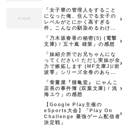
「女子寮の管理人をすること
になった俺、住んでる女子の
レベルがとにかく高すぎる
件。こんなの馴染めるわけが
ない。 (ファンタジア文庫) /
「乃木坂春香の秘密(5) (電撃
夏乃実」の感想
文庫) / 五十嵐 雄策」の感想
「妹紹介所でお兄ちゃんにな
ってください! ただし実妹が全
力で嫉妬します (MF文庫J)/岩
波零」シリーズ全巻のあらす
じ・感想
「骨董屋『猫亀堂』 にゃんこ
店長の事件簿 (双葉文庫) / 浅
海ユウ」の感想
【Google Play主催の
eSports大会】「Play On
Challenge 最強ゲーム配信者
決定戦」