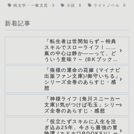
純文学・一般文芸
3
小説
0
ライトノベル
0
新着記事
「転生者は世間知らず～特典
スキルでスローライフ！……
嵐の中心は静か――って、ど
ういう意味？～ (BKブック
ス)/唖鳴蝉」シリーズ全巻のあ
「狼様の運命の花嫁 (マイナビ
らすじ・感想
出版ファン文庫)/御守いちる」
シリーズ全巻のあらすじ・感
想
「神様ライフ (角川スニーカー
文庫)/気がつけば毛玉」シリー
ズ全巻のあらすじ・感想
「役立たずスキルに人生を注
ぎ込み25年、今さら最強の冒
険譚 (カドカワBOOKS)/しゅ