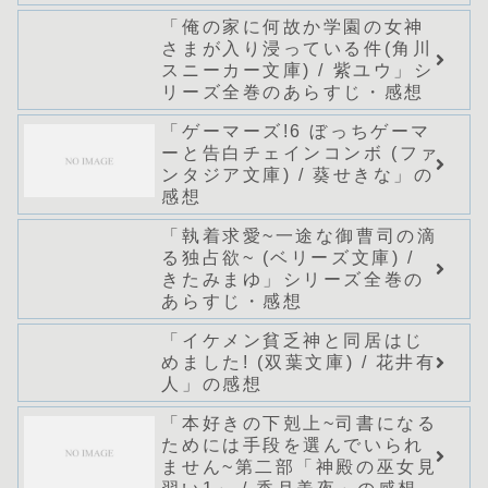
ってた～(グラストNOVELS)/
「俺の家に何故か学園の女神
七篠龍」シリーズ全巻のあら
さまが入り浸っている件(角川
すじ・感想
スニーカー文庫) / 紫ユウ」シ
リーズ全巻のあらすじ・感想
「ゲーマーズ!6 ぼっちゲーマ
ーと告白チェインコンボ (ファ
ンタジア文庫) / 葵せきな」の
感想
「執着求愛~一途な御曹司の滴
る独占欲~ (ベリーズ文庫) /
きたみまゆ」シリーズ全巻の
あらすじ・感想
「イケメン貧乏神と同居はじ
めました! (双葉文庫) / 花井有
人」の感想
「本好きの下剋上~司書になる
ためには手段を選んでいられ
ません~第二部「神殿の巫女見