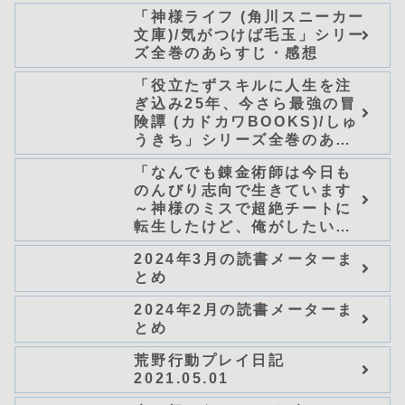
「神様ライフ (角川スニーカー
文庫)/気がつけば毛玉」シリー
ズ全巻のあらすじ・感想
「役立たずスキルに人生を注
ぎ込み25年、今さら最強の冒
険譚 (カドカワBOOKS)/しゅ
うきち」シリーズ全巻のあら
すじ・感想
「なんでも錬金術師は今日も
のんびり志向で生きています
～神様のミスで超絶チートに
転生したけど、俺がしたいの
は冒険じゃなくてホワイト商
2024年3月の読書メーターま
会の立上げです～（グラスト
とめ
ノベルス） (グラスト
NOVELS)/可換環」シリーズ
2024年2月の読書メーターま
全巻のあらすじ・感想
とめ
荒野行動プレイ日記
2021.05.01