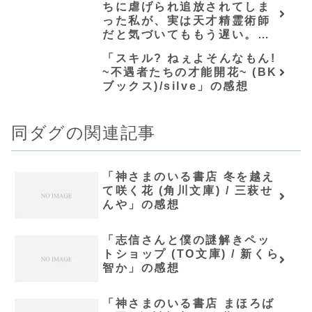
ちに虐げられ追放されてしま
った私が、実は天才精霊術師
だと気づいてももう遅い。私
はもふもふと幸せに生きてい
「スキル? ねぇよそんなもん!
きます / 木嶋隆太」の感想
~不遇者たちの才能開花~ (BK
ブックス)/silve」の感想
同ダグの関連記事
「神さまのいる書店 冬を越え
て咲く花 (角川文庫) / 三萩せ
んや」の感想
「志信さんと僕の謎解きペッ
トショップ (TO文庫) / 新くら
智か」の感想
「神さまのいる書店 まほろば