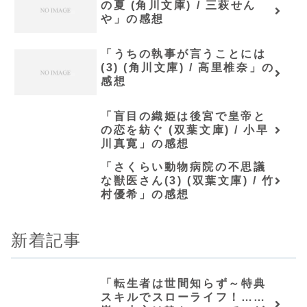
の夏 (角川文庫) / 三萩せん
や」の感想
「うちの執事が言うことには
(3) (角川文庫) / 高里椎奈」の
感想
「盲目の織姫は後宮で皇帝と
の恋を紡ぐ (双葉文庫) / 小早
川真寛」の感想
「さくらい動物病院の不思議
な獣医さん(3) (双葉文庫) / 竹
村優希」の感想
新着記事
「転生者は世間知らず～特典
スキルでスローライフ！……