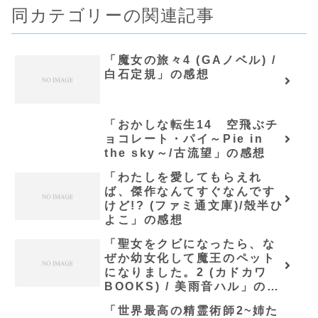
同カテゴリーの関連記事
「魔女の旅々4 (GAノベル) /
白石定規」の感想
「おかしな転生14 空飛ぶチ
ョコレート・パイ～Pie in
the sky～/古流望」の感想
「わたしを愛してもらえれ
ば、傑作なんてすぐなんです
けど!? (ファミ通文庫)/殻半ひ
よこ」の感想
「聖女をクビになったら、な
ぜか幼女化して魔王のペット
になりました。2 (カドカワ
BOOKS) / 美雨音ハル」の感
想
「世界最高の精霊術師2~姉た