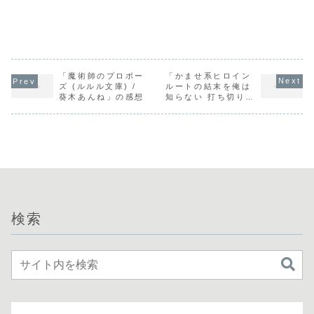
「魔術師のプロポー
「かませ系ヒロイン
ズ (ルルル文庫) /
ルートの結末を俺は
葵木あんね」の感想
知らない 打ち切りの
5秒前 (角川スニー
カー文庫) / 鏡遊」
の感想
検索