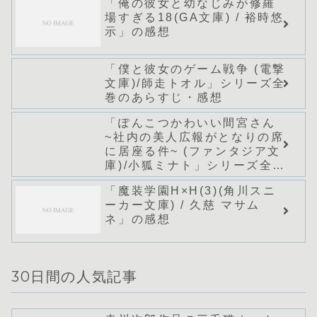
「俺の彼女と幼なじみが修羅
場すぎる18(GA文庫) / 裕時悠
示」の感想
「僕と彼女のゲーム戦争 (電撃
文庫)/師走トオル」シリーズ全
巻のあらすじ・感想
「ぽんこつかわいい間宮さん
~社内の美人広報がとなりの席
に居座る件~ (ファンタジア文
庫)/小狐ミナト」シリーズ全巻
のあらすじ・感想
「魔装学園H×H(3)(角川スニ
ーカー文庫) / 久慈 マサム
ネ」の感想
30日間の人気記事