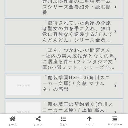
赤川次郎作品の三毛猫ホーム
ズシリーズ全巻紹介・読む順
番
「虐待されていた商家の令嬢
は聖女の力を手に入れ、無自
覚に容赦なく逆襲する/てんて
んどんどん」シリーズ全巻の
あらすじ・感想
「ぽんこつかわいい間宮さん
~社内の美人広報がとなりの席
に居座る件~ (ファンタジア文
庫)/小狐ミナト」シリーズ全巻
のあらすじ・感想
「魔装学園H×H13(角川スニ
ーカー文庫) / 久慈 マサム
ネ」の感想
「新妹魔王の契約者Ⅻ(角川ス
ニーカー文庫) / 上栖 綴人」
の感想
ホーム
シェア
目次へ
トップ
サイドバー