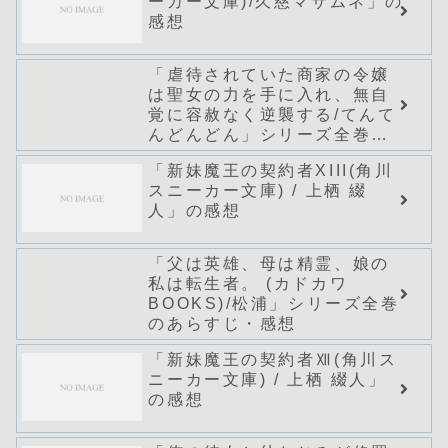
ーカー文庫)/久慈マサムネ」の
感想
「虐待されていた商家の令嬢
は聖女の力を手に入れ、無自
覚に容赦なく逆襲する/てんて
んどんどん」シリーズ全巻の
あらすじ・感想
「新妹魔王の契約者XIII(角川
スニーカー文庫) / 上栖 綴
人」の感想
「父は英雄、母は精霊、娘の
私は転生者。 (カドカワ
BOOKS)/松浦」シリーズ全巻
のあらすじ・感想
「新妹魔王の契約者Ⅻ(角川ス
ニーカー文庫) / 上栖 綴人」
の感想