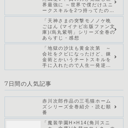
界最強に ～世界で僕だけユニ
ークスキルを2つ持ってたので
真の仲間と成り上がる～ (Mノ
「天神さまの突撃モノノケ晩
ベルス)/桑野和明」シリーズ全
ごはん (マイナビ出版ファン文
巻のあらすじ・感想
庫)/烏丸紫明」シリーズ全巻の
あらすじ・感想
「地獄の沙汰も黄金次第 ～
会社をクビになったけど、錬
金術とかいうチートスキルを
手に入れたので人生一発逆転
を目指します～ (Mノベルス)/
出雲大吉」シリーズ全巻のあ
らすじ・感想
7日間の人気記事
赤川次郎作品の三毛猫ホーム
ズシリーズ全巻紹介・読む順
番
「魔装学園H×H14(角川スニ