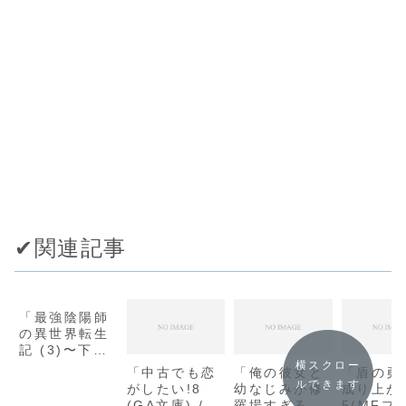
✔︎関連記事
「最強陰陽師
の異世界転生
記 (3)〜下僕
の妖怪どもに
横スクロー
「中古でも恋
「俺の彼女と
「盾の勇
比べてモンス
ルできます
がしたい!8
幼なじみが修
成り上が
ターが弱すぎ
(GA文庫) /
羅場すぎる
5(MFブ