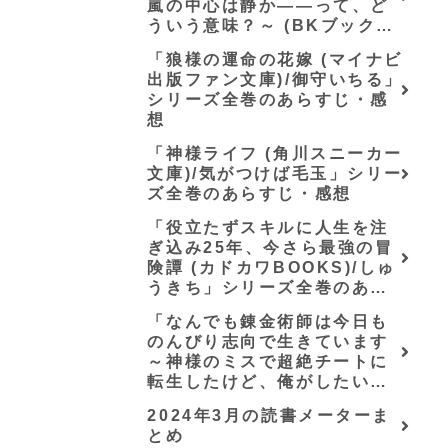
嵐の中心は静か――って、ど
ういう意味？～ (BKブック
ス)/唖鳴蝉」シリーズ全巻のあ
「狼様の運命の花嫁 (マイナビ
らすじ・感想
出版ファン文庫)/御守いちる」
シリーズ全巻のあらすじ・感
想
「神様ライフ (角川スニーカー
文庫)/気がつけば毛玉」シリー
ズ全巻のあらすじ・感想
「役立たずスキルに人生を注
ぎ込み25年、今さら最強の冒
険譚 (カドカワBOOKS)/しゅ
うきち」シリーズ全巻のあら
すじ・感想
「なんでも錬金術師は今日も
のんびり志向で生きています
～神様のミスで超絶チートに
転生したけど、俺がしたいの
は冒険じゃなくてホワイト商
2024年3月の読書メーターま
会の立上げです～（グラスト
とめ
ノベルス） (グラスト