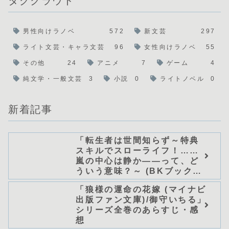
タグクラウド
男性向けラノベ
572
新文芸
297
ライト文芸・キャラ文芸
96
女性向けラノベ
55
その他
24
アニメ
7
ゲーム
4
純文学・一般文芸
3
小説
0
ライトノベル
0
新着記事
「転生者は世間知らず～特典
スキルでスローライフ！……
嵐の中心は静か――って、ど
ういう意味？～ (BKブック
ス)/唖鳴蝉」シリーズ全巻のあ
「狼様の運命の花嫁 (マイナビ
らすじ・感想
出版ファン文庫)/御守いちる」
シリーズ全巻のあらすじ・感
想