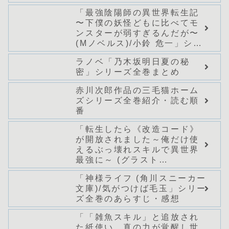
「最強陰陽師の異世界転生記
〜下僕の妖怪どもに比べてモ
ンスターが弱すぎるんだが〜
(Mノベルス)/小鈴 危一」シリ
ーズ全巻のあらすじ・感想
ラノベ「乃木坂明日夏の秘
密」シリーズ全巻まとめ
赤川次郎作品の三毛猫ホーム
ズシリーズ全巻紹介・読む順
番
「転生したら《改造コード》
が開放されました～俺だけ使
えるぶっ壊れスキルで異世界
最強に～ (グラスト
NOVELS)/どまどま」シリー
「神様ライフ (角川スニーカー
ズ全巻のあらすじ・感想
文庫)/気がつけば毛玉」シリー
ズ全巻のあらすじ・感想
「「雑魚スキル」と追放され
た紙使い、真の力が覚醒し世