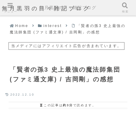
無月黒羽の日々雑記ブログ
無月黒羽の日々雑記ブログ
メニュー
検索
Home
interest
「賢者の孫3 史上最強の
魔法師集団 (ファミ通文庫) / 吉岡剛」の感想
当メディアにはアフィリエイト広告が含まれています。
「賢者の孫3 史上最強の魔法師集団
(ファミ通文庫) / 吉岡剛」の感想
2022.12.10
この記事は
約3分
で読めます。