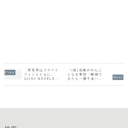
「異世界はスマート
「(仮)花嫁のやんご
フォンとともに。
となき事情 ~離婚で
12(HJ NOVELS) /
きたら一攫千金!~
冬原パトラ」の感想
(ビーズログ文庫) /
夕鷺かのう」の感想