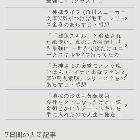
最強に～ (グラスト
NOVELS)/どまどま」シリー
「神様ライフ (角川スニーカー
ズ全巻のあらすじ・感想
文庫)/気がつけば毛玉」シリー
ズ全巻のあらすじ・感想
「「雑魚スキル」と追放され
た紙使い、真の力が覚醒し世
界最強に ～世界で僕だけユニ
ークスキルを2つ持ってたので
真の仲間と成り上がる～ (Mノ
「天神さまの突撃モノノケ晩
ベルス)/桑野和明」シリーズ全
ごはん (マイナビ出版ファン文
巻のあらすじ・感想
庫)/烏丸紫明」シリーズ全巻の
あらすじ・感想
「地獄の沙汰も黄金次第 ～
会社をクビになったけど、錬
金術とかいうチートスキルを
手に入れたので人生一発逆転
を目指します～ (Mノベルス)/
出雲大吉」シリーズ全巻のあ
らすじ・感想
7日間の人気記事