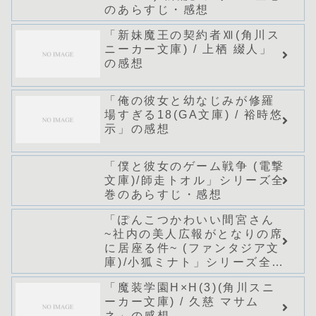
のあらすじ・感想
「新妹魔王の契約者Ⅻ(角川ス
ニーカー文庫) / 上栖 綴人」
の感想
「俺の彼女と幼なじみが修羅
場すぎる18(GA文庫) / 裕時悠
示」の感想
「僕と彼女のゲーム戦争 (電撃
文庫)/師走トオル」シリーズ全
巻のあらすじ・感想
「ぽんこつかわいい間宮さん
~社内の美人広報がとなりの席
に居座る件~ (ファンタジア文
庫)/小狐ミナト」シリーズ全巻
のあらすじ・感想
「魔装学園H×H(3)(角川スニ
ーカー文庫) / 久慈 マサム
ネ」の感想