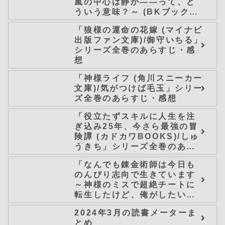
嵐の中心は静か――って、ど
ういう意味？～ (BKブック
ス)/唖鳴蝉」シリーズ全巻のあ
「狼様の運命の花嫁 (マイナビ
らすじ・感想
出版ファン文庫)/御守いちる」
シリーズ全巻のあらすじ・感
想
「神様ライフ (角川スニーカー
文庫)/気がつけば毛玉」シリー
ズ全巻のあらすじ・感想
「役立たずスキルに人生を注
ぎ込み25年、今さら最強の冒
険譚 (カドカワBOOKS)/しゅ
うきち」シリーズ全巻のあら
すじ・感想
「なんでも錬金術師は今日も
のんびり志向で生きています
～神様のミスで超絶チートに
転生したけど、俺がしたいの
は冒険じゃなくてホワイト商
2024年3月の読書メーターま
会の立上げです～（グラスト
とめ
ノベルス） (グラスト