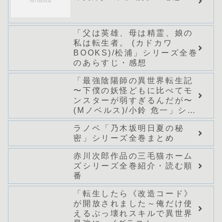
「父は英雄、母は精霊、娘の
私は転生者。 (カドカワ
BOOKS)/松浦」シリーズ全巻
のあらすじ・感想
「最強陰陽師の異世界転生記
〜下僕の妖怪どもに比べてモ
ンスターが弱すぎるんだが〜
(Mノベルス)/小鈴 危一」シリ
ーズ全巻のあらすじ・感想
ラノベ「乃木坂明日夏の秘
密」シリーズ全巻まとめ
赤川次郎作品の三毛猫ホーム
ズシリーズ全巻紹介・読む順
番
「転生したら《改造コード》
が開放されました～俺だけ使
えるぶっ壊れスキルで異世界