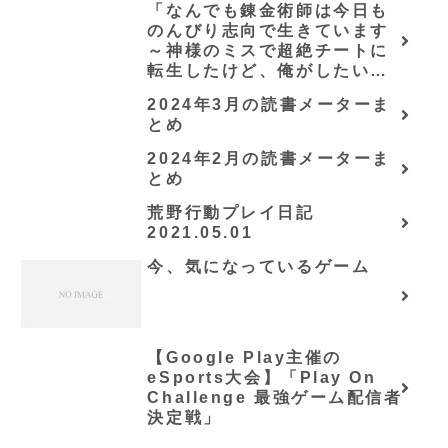
「なんでも錬金術師は今日も
のんびり志向で生きています
～神様のミスで超絶チートに
転生したけど、俺がしたいの
は冒険じゃなくてホワイト商
2024年3月の読書メーターま
会の立上げです～（グラスト
とめ
ノベルス） (グラスト
NOVELS)/可換環」シリーズ
2024年2月の読書メーターま
全巻のあらすじ・感想
とめ
荒野行動プレイ日記
2021.05.01
今、気になっているゲーム
【Google Play主催の
eSports大会】「Play On
Challenge 最強ゲーム配信者
決定戦」