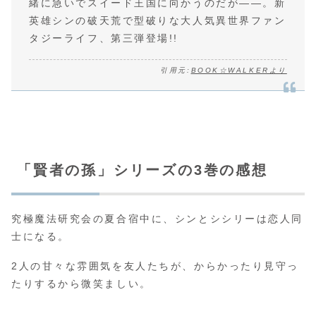
緒に急いでスイード王国に向かうのだが――。新
英雄シンの破天荒で型破りな大人気異世界ファン
タジーライフ、第三弾登場!!
引用元:
BOOK☆WALKERより
「賢者の孫」シリーズの3巻の感想
究極魔法研究会の夏合宿中に、シンとシシリーは恋人同
士になる。
2人の甘々な雰囲気を友人たちが、からかったり見守っ
たりするから微笑ましい。