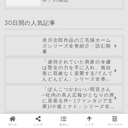
30日間の人気記事
赤川次郎作品の三毛猫ホーム
ズシリーズ全巻紹介・読む順
番
「虐待されていた商家の令嬢
は聖女の力を手に入れ、無自
覚に容赦なく逆襲する/てんて
んどんどん」シリーズ全巻の
あらすじ・感想
「ぽんこつかわいい間宮さん
~社内の美人広報がとなりの席
に居座る件~ (ファンタジア文
庫)/小狐ミナト」シリーズ全巻
のあらすじ・感想
「魔装学園H×H13(角川スニ
ーカー文庫) / 久慈 マサム
ホーム
シェア
目次へ
トップ
サイドバー