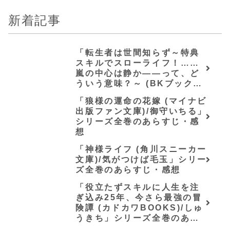
新着記事
「転生者は世間知らず～特典
スキルでスローライフ！……
嵐の中心は静か――って、ど
ういう意味？～ (BKブック
ス)/唖鳴蝉」シリーズ全巻のあ
「狼様の運命の花嫁 (マイナビ
らすじ・感想
出版ファン文庫)/御守いちる」
シリーズ全巻のあらすじ・感
想
「神様ライフ (角川スニーカー
文庫)/気がつけば毛玉」シリー
ズ全巻のあらすじ・感想
「役立たずスキルに人生を注
ぎ込み25年、今さら最強の冒
険譚 (カドカワBOOKS)/しゅ
うきち」シリーズ全巻のあら
すじ・感想