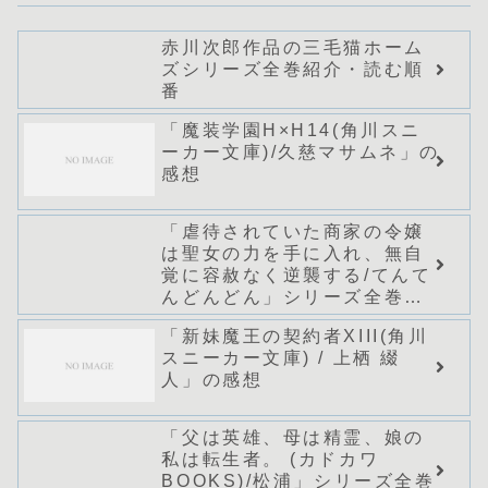
赤川次郎作品の三毛猫ホーム
ズシリーズ全巻紹介・読む順
番
「魔装学園H×H14(角川スニ
ーカー文庫)/久慈マサムネ」の
感想
「虐待されていた商家の令嬢
は聖女の力を手に入れ、無自
覚に容赦なく逆襲する/てんて
んどんどん」シリーズ全巻の
あらすじ・感想
「新妹魔王の契約者XIII(角川
スニーカー文庫) / 上栖 綴
人」の感想
「父は英雄、母は精霊、娘の
私は転生者。 (カドカワ
BOOKS)/松浦」シリーズ全巻