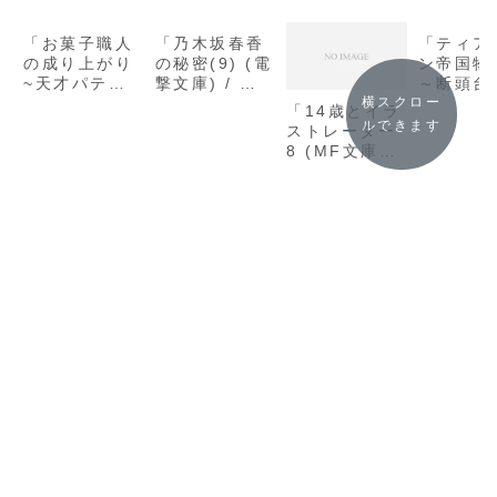
「お菓子職人
「乃木坂春香
「ティア
の成り上がり
の秘密(9) (電
ン帝国物
~天才パティ
撃文庫) / 五
～断頭台
シエの領地経
十嵐 雄策」の
始まる、
横スクロー
「14歳とイラ
営~(4) (Mノ
感想
転生逆転
ルできます
ストレーター
ベルス) / 月
ーリー～
8 (MF文庫J)
夜涙」の感想
望」の感
/ むらさきゆ
きや」の感想