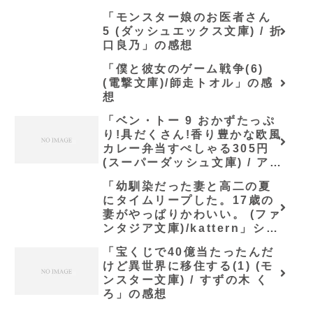
「モンスター娘のお医者さん
5 (ダッシュエックス文庫) / 折
口良乃」の感想
「僕と彼女のゲーム戦争(6)
(電撃文庫)/師走トオル」の感
想
「ベン・トー 9 おかずたっぷ
り!具だくさん!香り豊かな欧風
カレー弁当すぺしゃる305円
(スーパーダッシュ文庫) / アサ
ウラ」の感想
「幼馴染だった妻と高二の夏
にタイムリープした。17歳の
妻がやっぱりかわいい。 (ファ
ンタジア文庫)/kattern」シリ
ーズ全巻のあらすじ・感想
「宝くじで40億当たったんだ
けど異世界に移住する(1) (モ
ンスター文庫) / すずの木 く
ろ」の感想