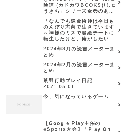
険譚 (カドカワBOOKS)/しゅ
うきち」シリーズ全巻のあら
すじ・感想
「なんでも錬金術師は今日も
のんびり志向で生きています
～神様のミスで超絶チートに
転生したけど、俺がしたいの
は冒険じゃなくてホワイト商
2024年3月の読書メーターま
会の立上げです～（グラスト
とめ
ノベルス） (グラスト
NOVELS)/可換環」シリーズ
2024年2月の読書メーターま
全巻のあらすじ・感想
とめ
荒野行動プレイ日記
2021.05.01
今、気になっているゲーム
【Google Play主催の
eSports大会】「Play On