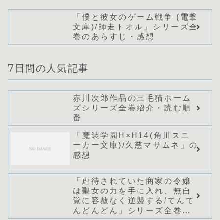
「僕と彼女のゲーム戦争 (電撃
文庫)/師走トオル」シリーズ全
巻のあらすじ・感想
7日間の人気記事
赤川次郎作品の三毛猫ホーム
ズシリーズ全巻紹介・読む順
番
「魔装学園H×H14(角川スニ
ーカー文庫)/久慈マサムネ」の
感想
「虐待されていた商家の令嬢
は聖女の力を手に入れ、無自
覚に容赦なく逆襲する/てんて
んどんどん」シリーズ全巻の