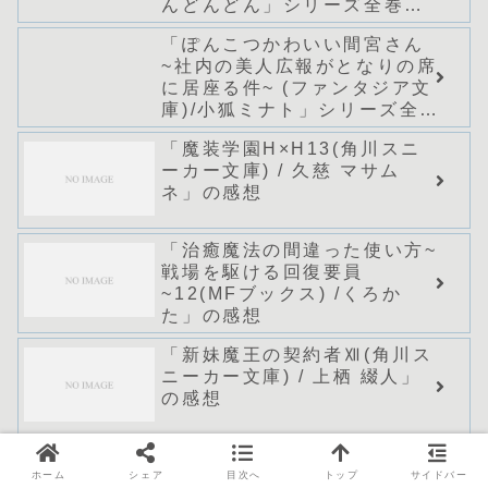
んどんどん」シリーズ全巻の
あらすじ・感想
「ぽんこつかわいい間宮さん
~社内の美人広報がとなりの席
に居座る件~ (ファンタジア文
庫)/小狐ミナト」シリーズ全巻
のあらすじ・感想
「魔装学園H×H13(角川スニ
ーカー文庫) / 久慈 マサム
ネ」の感想
「治癒魔法の間違った使い方~
戦場を駆ける回復要員
~12(MFブックス) /くろか
た」の感想
「新妹魔王の契約者Ⅻ(角川ス
ニーカー文庫) / 上栖 綴人」
の感想
今、気になっているゲーム
ホーム
シェア
目次へ
トップ
サイドバー