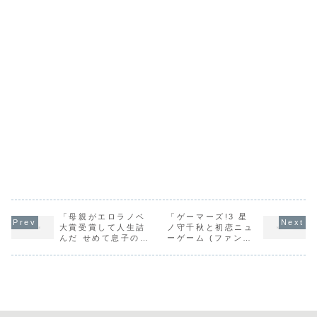
「母親がエロラノベ
「ゲーマーズ!3 星
大賞受賞して人生詰
ノ守千秋と初恋ニュ
んだ せめて息子のラ
ーゲーム (ファンタ
ブコメにまざらない
ジア文庫) / 葵せき
でください (ファン
な」の感想
タジア文庫) / 夏色
青空」の感想