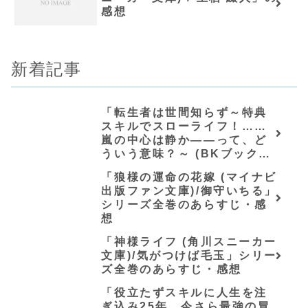
感想
新着記事
「転生者は世間知らず～特典
スキルでスローライフ！……
嵐の中心は静か――って、ど
ういう意味？～ (BKブック
ス)/唖鳴蝉」シリーズ全巻のあ
「狼様の運命の花嫁 (マイナビ
らすじ・感想
出版ファン文庫)/御守いちる」
シリーズ全巻のあらすじ・感
想
「神様ライフ (角川スニーカー
文庫)/気がつけば毛玉」シリー
ズ全巻のあらすじ・感想
「役立たずスキルに人生を注
ぎ込み25年、今さら最強の冒