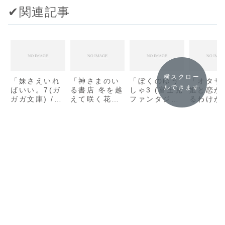
✔︎関連記事
横スクロー
「妹さえいれ
「神さまのい
「ぼくのゆう
「オタサ
ルできます
ばいい。7(ガ
る書店 冬を越
しゃ3 (富士見
姫と恋が
ガガ文庫) /
えて咲く花
ファンタジア
るわけが
平坂 読」の感
(角川文庫) /
文庫) / 葵せ
い。 (フ
想
三萩せんや」
きな」の感想
タジア文庫
の感想
佐倉 唄
想