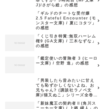
罪ですか? 5時間目 (MF文庫
J)/さがら総」の感想
「ギルドのチートな受付嬢
2.5 Fateful Encounter (モ
ンスター文庫) / 夏にコタツ」
の感想
「くじ引き特賞:無双ハーレム
権9 (GA文庫) / 三木なずな」
の感想
「鑑定使いの冒険者 3 (ヒーロ
ー文庫) / 空野 進」の感想
「男装したら昔みたいに甘え
ても恥ずかしくないよね、お
兄ちゃん? (講談社ラノベ文
庫)/猫又ぬこ」シリーズ全巻の
あらすじ・感想
「新妹魔王の契約者Ⅱ(角川ス
ニーカー文庫) / 上栖 綴人」の