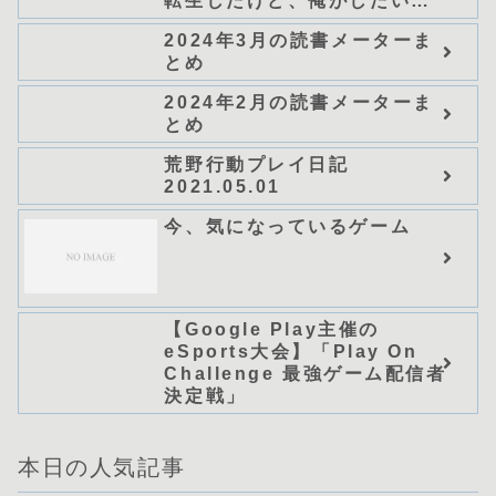
転生したけど、俺がしたいの
は冒険じゃなくてホワイト商
2024年3月の読書メーターま
会の立上げです～（グラスト
とめ
ノベルス） (グラスト
NOVELS)/可換環」シリーズ
2024年2月の読書メーターま
全巻のあらすじ・感想
とめ
荒野行動プレイ日記
2021.05.01
今、気になっているゲーム
【Google Play主催の
eSports大会】「Play On
Challenge 最強ゲーム配信者
決定戦」
本日の人気記事