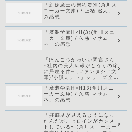
あらすじ・感想
「新妹魔王の契約者Ⅻ(角川ス
ニーカー文庫) / 上栖 綴人」
の感想
「魔装学園H×H(3)(角川スニ
ーカー文庫) / 久慈 マサム
ネ」の感想
「ぽんこつかわいい間宮さん
~社内の美人広報がとなりの席
に居座る件~ (ファンタジア文
庫)/小狐ミナト」シリーズ全巻
のあらすじ・感想
「魔装学園H×H13(角川スニ
ーカー文庫) / 久慈 マサム
ネ」の感想
「好感度が見えるようになっ
たんだが、ヒロインがカンス
トしている件(角川スニーカー