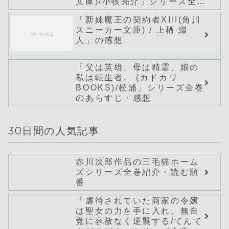
文庫)/小牧亮介」シリーズ全巻
のあらすじ・感想
「新妹魔王の契約者XIII(角川
スニーカー文庫) / 上栖 綴
人」の感想
「父は英雄、母は精霊、娘の
私は転生者。 (カドカワ
BOOKS)/松浦」シリーズ全巻
のあらすじ・感想
30日間の人気記事
赤川次郎作品の三毛猫ホーム
ズシリーズ全巻紹介・読む順
番
「虐待されていた商家の令嬢
は聖女の力を手に入れ、無自
覚に容赦なく逆襲する/てんて