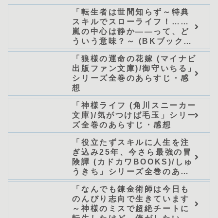
「転生者は世間知らず～特典
スキルでスローライフ！……
嵐の中心は静か――って、ど
ういう意味？～ (BKブック
ス)/唖鳴蝉」シリーズ全巻のあ
「狼様の運命の花嫁 (マイナビ
らすじ・感想
出版ファン文庫)/御守いちる」
シリーズ全巻のあらすじ・感
想
「神様ライフ (角川スニーカー
文庫)/気がつけば毛玉」シリー
ズ全巻のあらすじ・感想
「役立たずスキルに人生を注
ぎ込み25年、今さら最強の冒
険譚 (カドカワBOOKS)/しゅ
うきち」シリーズ全巻のあら
すじ・感想
「なんでも錬金術師は今日も
のんびり志向で生きています
～神様のミスで超絶チートに