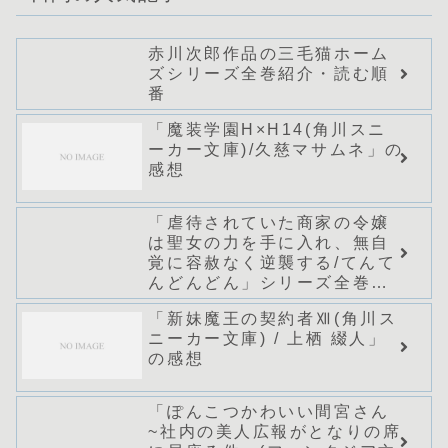
赤川次郎作品の三毛猫ホーム
ズシリーズ全巻紹介・読む順
番
「魔装学園H×H14(角川スニ
ーカー文庫)/久慈マサムネ」の
感想
「虐待されていた商家の令嬢
は聖女の力を手に入れ、無自
覚に容赦なく逆襲する/てんて
んどんどん」シリーズ全巻の
あらすじ・感想
「新妹魔王の契約者Ⅻ(角川ス
ニーカー文庫) / 上栖 綴人」
の感想
「ぽんこつかわいい間宮さん
~社内の美人広報がとなりの席