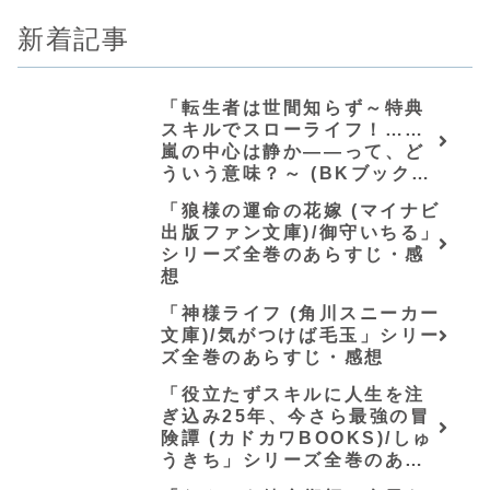
新着記事
「転生者は世間知らず～特典
スキルでスローライフ！……
嵐の中心は静か――って、ど
ういう意味？～ (BKブック
ス)/唖鳴蝉」シリーズ全巻のあ
「狼様の運命の花嫁 (マイナビ
らすじ・感想
出版ファン文庫)/御守いちる」
シリーズ全巻のあらすじ・感
想
「神様ライフ (角川スニーカー
文庫)/気がつけば毛玉」シリー
ズ全巻のあらすじ・感想
「役立たずスキルに人生を注
ぎ込み25年、今さら最強の冒
険譚 (カドカワBOOKS)/しゅ
うきち」シリーズ全巻のあら
すじ・感想