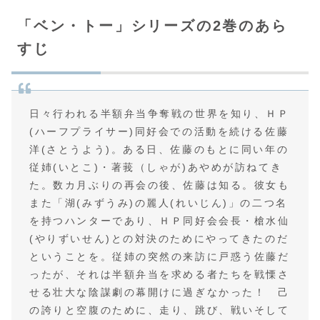
「ベン・トー」シリーズの2巻のあら
すじ
日々行われる半額弁当争奪戦の世界を知り、ＨＰ
(ハーフプライサー)同好会での活動を続ける佐藤
洋(さとうよう)。ある日、佐藤のもとに同い年の
従姉(いとこ)・著莪（しゃが)あやめが訪ねてき
た。数カ月ぶりの再会の後、佐藤は知る。彼女も
また「湖(みずうみ)の麗人(れいじん)」の二つ名
を持つハンターであり、ＨＰ同好会会長・槍水仙
(やりずいせん)との対決のためにやってきたのだ
ということを。従姉の突然の来訪に戸惑う佐藤だ
ったが、それは半額弁当を求める者たちを戦慄さ
せる壮大な陰謀劇の幕開けに過ぎなかった！ 己
の誇りと空腹のために、走り、跳び、戦いそして