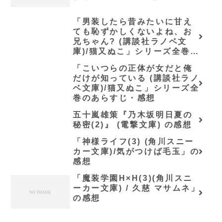
「男装したら昔みたいに甘え
ても恥ずかしくないよね、お
兄ちゃん? (講談社ラノベ文
庫)/猫又ぬこ」シリーズ全巻の
あらすじ・感想
「こいつらの正体が女だと俺
だけが知っている (講談社ラノ
ベ文庫)/猫又ぬこ」シリーズ全
巻のあらすじ・感想
五十嵐雄策『乃木坂明日夏の
秘密(2)』 (電撃文庫) の感想
「神様ライフ(3) (角川スニー
カー文庫)/気がつけば毛玉」の
感想
「魔装学園H×H(3)(角川スニ
ーカー文庫) / 久慈 マサムネ」
の感想