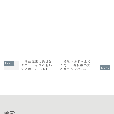
「転生魔王の異世界
「特級ギルドへよう
スローライフ2 おい
こそ! 〜看板娘の愛
でよ魔王村! (MF文
されエルフはみんな
庫J) / なめこ印」の
の心を和ませる〜 /
感想
阿井りいあ」の感想
検索