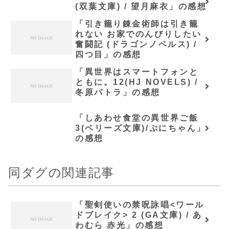
(双葉文庫) / 望月麻衣」の感想
「引き籠り錬金術師は引き籠
れない お家でのんびりしたい
奮闘記 (ドラゴンノベルス) /
四つ目」の感想
「異世界はスマートフォンと
ともに。12(HJ NOVELS) /
冬原パトラ」の感想
「しあわせ食堂の異世界ご飯
3(ベリーズ文庫)/ぷにちゃん」
の感想
同ダグの関連記事
「聖剣使いの禁呪詠唱<ワール
ドブレイク> 2 (GA文庫) / あ
わむら 赤光」の感想