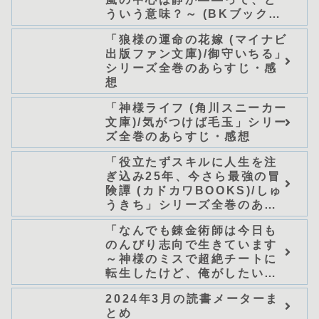
ういう意味？～ (BKブック
ス)/唖鳴蝉」シリーズ全巻のあ
「狼様の運命の花嫁 (マイナビ
らすじ・感想
出版ファン文庫)/御守いちる」
シリーズ全巻のあらすじ・感
想
「神様ライフ (角川スニーカー
文庫)/気がつけば毛玉」シリー
ズ全巻のあらすじ・感想
「役立たずスキルに人生を注
ぎ込み25年、今さら最強の冒
険譚 (カドカワBOOKS)/しゅ
うきち」シリーズ全巻のあら
すじ・感想
「なんでも錬金術師は今日も
のんびり志向で生きています
～神様のミスで超絶チートに
転生したけど、俺がしたいの
は冒険じゃなくてホワイト商
2024年3月の読書メーターま
会の立上げです～（グラスト
とめ
ノベルス） (グラスト