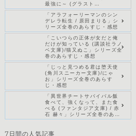
最強に～ (グラスト
NOVELS)/どまどま」シリー
「アラフォーリーマンのシン
ズ全巻のあらすじ・感想
デレラ転生 / 原田まりる」シ
リーズ全巻のあらすじ・感想
「こいつらの正体が女だと俺
だけが知っている (講談社ラノ
ベ文庫)/猫又ぬこ」シリーズ全
巻のあらすじ・感想
「じっと見つめる君は堕天使
(角川スニーカー文庫)/にゃ
お」シリーズ全巻のあらす
じ・感想
「異世界チートサバイバル飯
食べて、強くなって、また食
べる (ファンタジア文庫) / 赤
石 赫々」シリーズ全巻のあら
すじ・感想
7日間の人気記事