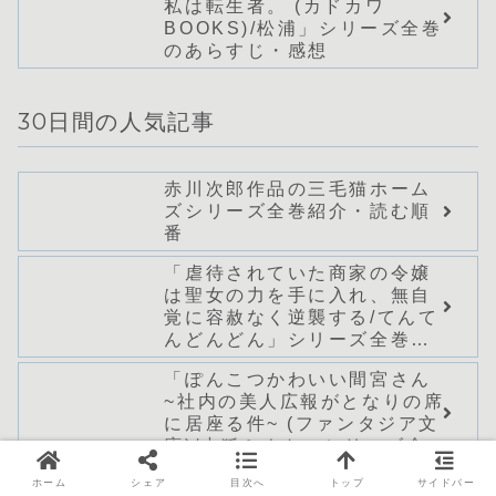
私は転生者。 (カドカワ
BOOKS)/松浦」シリーズ全巻
のあらすじ・感想
30日間の人気記事
赤川次郎作品の三毛猫ホーム
ズシリーズ全巻紹介・読む順
番
「虐待されていた商家の令嬢
は聖女の力を手に入れ、無自
覚に容赦なく逆襲する/てんて
んどんどん」シリーズ全巻の
あらすじ・感想
「ぽんこつかわいい間宮さん
~社内の美人広報がとなりの席
に居座る件~ (ファンタジア文
庫)/小狐ミナト」シリーズ全巻
のあらすじ・感想
ホーム
シェア
目次へ
トップ
サイドバー
「魔装学園H×H13(角川スニ