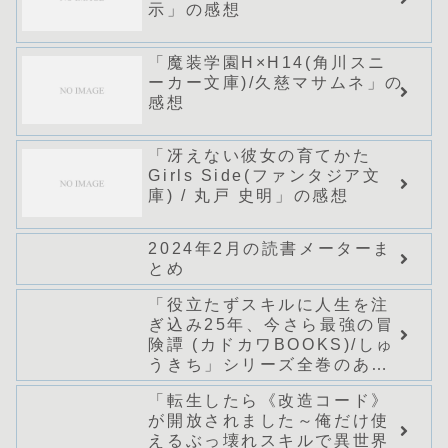
示」の感想
「魔装学園H×H14(角川スニ
ーカー文庫)/久慈マサムネ」の
感想
「冴えない彼女の育てかた
Girls Side(ファンタジア文
庫) / 丸戸 史明」の感想
2024年2月の読書メーターま
とめ
「役立たずスキルに人生を注
ぎ込み25年、今さら最強の冒
険譚 (カドカワBOOKS)/しゅ
うきち」シリーズ全巻のあら
すじ・感想
「転生したら《改造コード》
が開放されました～俺だけ使
えるぶっ壊れスキルで異世界