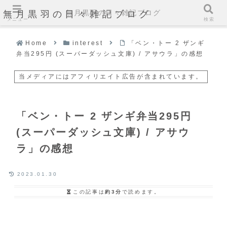
無月黒羽の日々雑記ブログ
無月黒羽の日々雑記ブログ
メニュー
検索
Home
interest
「ベン・トー 2 ザンギ
弁当295円 (スーパーダッシュ文庫) / アサウラ」の感想
当メディアにはアフィリエイト広告が含まれています。
「ベン・トー 2 ザンギ弁当295円
(スーパーダッシュ文庫) / アサウ
ラ」の感想
2023.01.30
この記事は
約3分
で読めます。