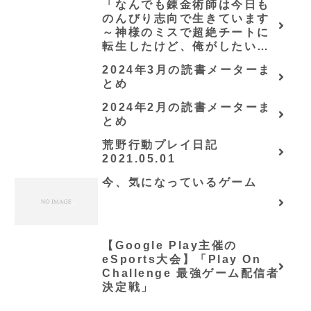
「なんでも錬金術師は今日も
のんびり志向で生きています
～神様のミスで超絶チートに
転生したけど、俺がしたいの
は冒険じゃなくてホワイト商
2024年3月の読書メーターま
会の立上げです～（グラスト
とめ
ノベルス） (グラスト
NOVELS)/可換環」シリーズ
2024年2月の読書メーターま
全巻のあらすじ・感想
とめ
荒野行動プレイ日記
2021.05.01
今、気になっているゲーム
【Google Play主催の
eSports大会】「Play On
Challenge 最強ゲーム配信者
決定戦」