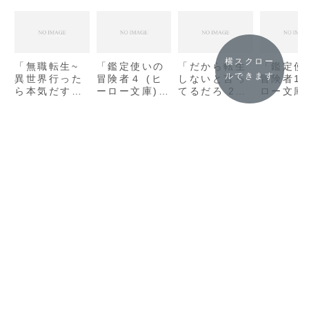
横スクロー
「無職転生~
「鑑定使いの
「だから転生
「鑑定使
ルできます
異世界行った
冒険者４ (ヒ
しないと言っ
冒険者1
ら本気だす~
ーロー文庫) /
てるだろ 2
ロー文庫)
(1) (MFブッ
空野 進」の感
(ヒーロー文
野進」の
クス) / 理不
想
庫) / 多崎
尽な孫の手」
翼」の感想
の感想