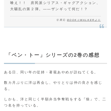
喰え！！ 庶民派シリアス・ギャグアクション、
大騒乱の第２弾。――ザンギって何だ！？
引用元:
BOOK☆WALKERより
「ベン・トー」シリーズの2巻の感想
ある日、同い年の従姉・著莪あやめが訪ねてくる。
数カ月ぶりに洋は再会し、やりとりは仲の良さを感じ
る。
しかも、洋と同じく半額弁当争奪戦をする『狼』で、二
つ名を持っている。