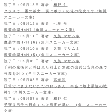
読了日：05月13日 著者：
相野 仁
クラスで一番の彼女、実はボッチの俺の彼女です (角川
スニーカー文庫)
読了日：05月12日 著者：
七星 蛍
魔装学園H×H7 (角川スニーカー文庫)
読了日：05月11日 著者：
久慈 マサムネ
魔装学園H×H (6) (角川スニーカー文庫)
読了日：05月10日 著者：
久慈 マサムネ
魔装学園H×H (5) (角川スニーカー文庫)
読了日：05月09日 著者：
久慈 マサムネ
千剣の魔術師と呼ばれた剣士2 無敵の傭兵は安息の森で
強魔を討つ (角川スニーカー文庫)
読了日：05月08日 著者：
高光晶
日常ではさえないただのおっさん、本当は地上最強の戦
神3 (角川スニーカー文庫)
読了日：05月07日 著者：
相野 仁
子守り男子の日向くんは帰宅が早い。 (角川スニーカー
文庫)