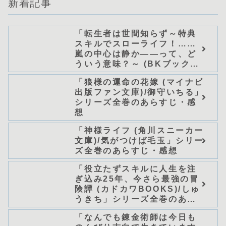
新着記事
「転生者は世間知らず～特典
スキルでスローライフ！……
嵐の中心は静か――って、ど
ういう意味？～ (BKブック
ス)/唖鳴蝉」シリーズ全巻のあ
「狼様の運命の花嫁 (マイナビ
らすじ・感想
出版ファン文庫)/御守いちる」
シリーズ全巻のあらすじ・感
想
「神様ライフ (角川スニーカー
文庫)/気がつけば毛玉」シリー
ズ全巻のあらすじ・感想
「役立たずスキルに人生を注
ぎ込み25年、今さら最強の冒
険譚 (カドカワBOOKS)/しゅ
うきち」シリーズ全巻のあら
すじ・感想
「なんでも錬金術師は今日も