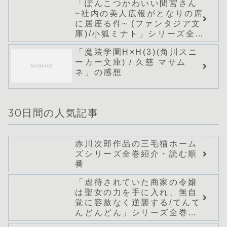
「ぽんこつかわいい間宮さん
~社内の美人広報がとなりの席
に居座る件~ (ファンタジア文
庫)/小狐ミナト」シリーズ全巻
のあらすじ・感想
「魔装学園H×H(3)(角川スニ
ーカー文庫) / 久慈 マサム
ネ」の感想
30日間の人気記事
赤川次郎作品の三毛猫ホーム
ズシリーズ全巻紹介・読む順
番
「虐待されていた商家の令嬢
は聖女の力を手に入れ、無自
覚に容赦なく逆襲する/てんて
んどんどん」シリーズ全巻の
あらすじ・感想