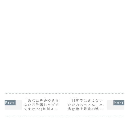
「あなたを諦めきれ
「日常ではさえない
ない元許嫁じゃダメ
ただのおっさん、本
ですか?2(角川スニ
当は地上最強の戦神
ーカー文庫)/桜目 禅
6(角川スニーカー文
斗」の感想
庫) / 相野 仁」の感
想