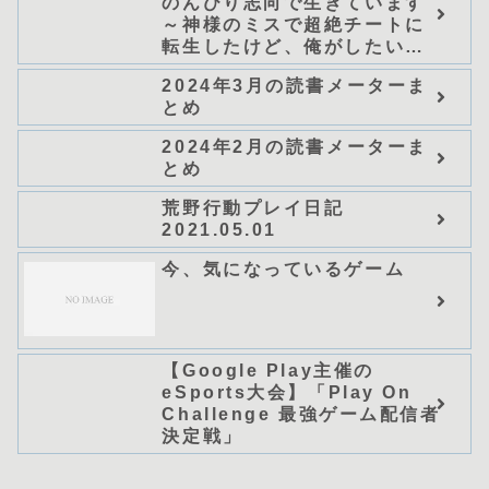
のんびり志向で生きています
～神様のミスで超絶チートに
転生したけど、俺がしたいの
は冒険じゃなくてホワイト商
2024年3月の読書メーターま
会の立上げです～（グラスト
とめ
ノベルス） (グラスト
NOVELS)/可換環」シリーズ
2024年2月の読書メーターま
全巻のあらすじ・感想
とめ
荒野行動プレイ日記
2021.05.01
今、気になっているゲーム
【Google Play主催の
eSports大会】「Play On
Challenge 最強ゲーム配信者
決定戦」