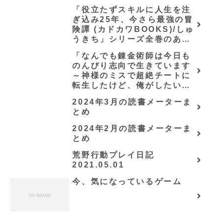
「役立たずスキルに人生を注
ぎ込み25年、今さら最強の冒
険譚 (カドカワBOOKS)/しゅ
うきち」シリーズ全巻のあら
すじ・感想
「なんでも錬金術師は今日も
のんびり志向で生きています
～神様のミスで超絶チートに
転生したけど、俺がしたいの
は冒険じゃなくてホワイト商
2024年3月の読書メーターま
会の立上げです～（グラスト
とめ
ノベルス） (グラスト
NOVELS)/可換環」シリーズ
2024年2月の読書メーターま
全巻のあらすじ・感想
とめ
荒野行動プレイ日記
2021.05.01
今、気になっているゲーム