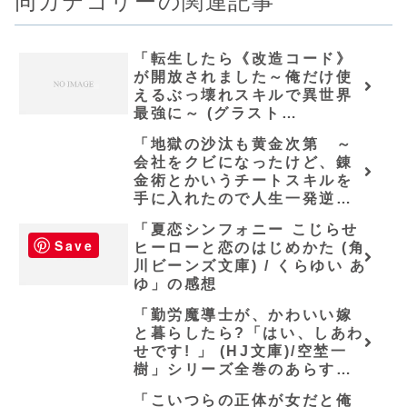
同カテゴリーの関連記事
「転生したら《改造コード》
が開放されました～俺だけ使
えるぶっ壊れスキルで異世界
最強に～ (グラスト
NOVELS)/どまどま」の感想
「地獄の沙汰も黄金次第 ～
会社をクビになったけど、錬
金術とかいうチートスキルを
手に入れたので人生一発逆転
を目指します～ (Mノベルス)/
「夏恋シンフォニー こじらせ
出雲大吉」の感想
Save
ヒーローと恋のはじめかた (角
川ビーンズ文庫) / くらゆい あ
ゆ」の感想
「勤労魔導士が、かわいい嫁
と暮らしたら?「はい、しあわ
せです! 」 (HJ文庫)/空埜一
樹」シリーズ全巻のあらす
じ・感想
「こいつらの正体が女だと俺