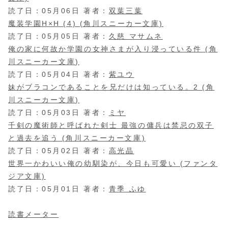
読了日：05月06日 著者：
双葉三葉
魔装学園H×H (4) (角川スニーカー文庫)
読了日：05月05日 著者：
久慈 マサムネ
俺の家に何故か学園の女神さまが入り浸っている件 (角
川スニーカー文庫)
読了日：05月04日 著者：
紫ユウ
妹がブラコンであることを兄だけは知っている。2 (角
川スニーカー文庫)
読了日：05月03日 著者：
ミヤ
千剣の魔術師と呼ばれた剣士 最強の傭兵は禁忌の双子
と過去を追う (角川スニーカー文庫)
読了日：05月02日 著者：
高光晶
世界一かわいい俺の幼馴染が、今日も可愛い (ファンタ
ジア文庫)
読了日：05月01日 著者：
青季 ふゆ
読書メーター