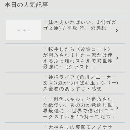
本日の人気記事
「妹さえいればいい。14(ガガ
ガ文庫) / 平坂 読」の感想
「転生したら《改造コード》
が開放されました～俺だけ使
えるぶっ壊れスキルで異世界
最強に～ (グラスト
NOVELS)/どまどま」シリー
「神様ライフ (角川スニーカー
ズ全巻のあらすじ・感想
文庫)/気がつけば毛玉」シリー
ズ全巻のあらすじ・感想
「「雑魚スキル」と追放され
た紙使い、真の力が覚醒し世
界最強に ～世界で僕だけユニ
ークスキルを2つ持ってたので
真の仲間と成り上がる～ (Mノ
「天神さまの突撃モノノケ晩
ベルス)/桑野和明」シリーズ全