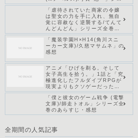
ーズ全巻のあらすじ・感想
「虐待されていた商家の令嬢
は聖女の力を手に入れ、無自
覚に容赦なく逆襲する/てんて
んどんどん」シリーズ全巻の
あらすじ・感想
「魔装学園H×H14(角川スニ
ーカー文庫)/久慈マサムネ」の
感想
アニメ「ひげを剃る。そして
女子高生を拾う。」1話と「究
極進化したフルダイブRPGが
現実よりもクソゲーだった
ら」1話の感想
「僕と彼女のゲーム戦争 (電撃
文庫)/師走トオル」シリーズ全
巻のあらすじ・感想
全期間の人気記事