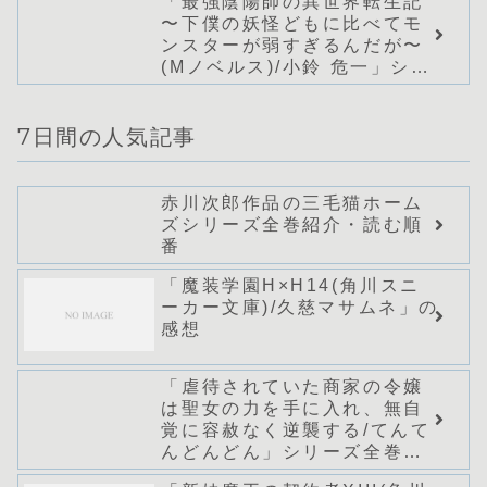
「最強陰陽師の異世界転生記
〜下僕の妖怪どもに比べてモ
ンスターが弱すぎるんだが〜
(Mノベルス)/小鈴 危一」シリ
ーズ全巻のあらすじ・感想
7日間の人気記事
赤川次郎作品の三毛猫ホーム
ズシリーズ全巻紹介・読む順
番
「魔装学園H×H14(角川スニ
ーカー文庫)/久慈マサムネ」の
感想
「虐待されていた商家の令嬢
は聖女の力を手に入れ、無自
覚に容赦なく逆襲する/てんて
んどんどん」シリーズ全巻の
あらすじ・感想