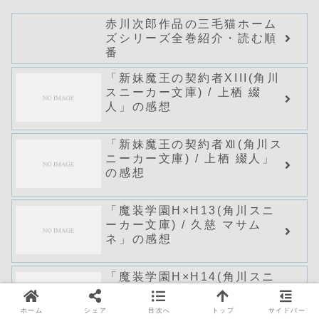
赤川次郎作品の三毛猫ホーム
ズシリーズ全巻紹介・読む順
番
「新妹魔王の契約者XIII(角川
スニーカー文庫) / 上栖 綴
人」の感想
「新妹魔王の契約者Ⅻ(角川ス
ニーカー文庫) / 上栖 綴人」
の感想
「魔装学園H×H13(角川スニ
ーカー文庫) / 久慈 マサム
ネ」の感想
「魔装学園H×H14(角川スニ
ーカー文庫)/久慈マサムネ」の
感想
ホーム
シェア
目次へ
トップ
サイドバー