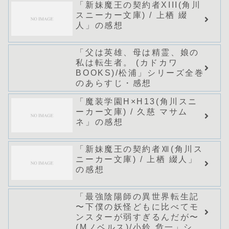
「新妹魔王の契約者XIII(角川
スニーカー文庫) / 上栖 綴
人」の感想
「父は英雄、母は精霊、娘の
私は転生者。 (カドカワ
BOOKS)/松浦」シリーズ全巻
のあらすじ・感想
「魔装学園H×H13(角川スニ
ーカー文庫) / 久慈 マサム
ネ」の感想
「新妹魔王の契約者Ⅻ(角川ス
ニーカー文庫) / 上栖 綴人」
の感想
「最強陰陽師の異世界転生記
〜下僕の妖怪どもに比べてモ
ンスターが弱すぎるんだが〜
(Mノベルス)/小鈴 危一」シリ