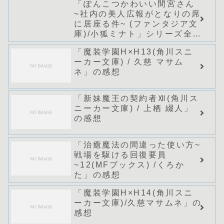
「ぽんこつかわいい間宮さん
~社内の美人広報がとなりの席
に居座る件~ (ファンタジア文
庫)/小狐ミナト」シリーズ全巻
のあらすじ・感想
「魔装学園H×H13(角川スニ
ーカー文庫) / 久慈 マサム
ネ」の感想
「新妹魔王の契約者Ⅻ(角川ス
ニーカー文庫) / 上栖 綴人」
の感想
「治癒魔法の間違った使い方~
戦場を駆ける回復要員
~12(MFブックス) /くろか
た」の感想
「魔装学園H×H14(角川スニ
ーカー文庫)/久慈マサムネ」の
感想