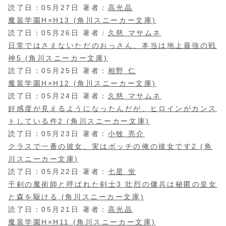
読了日：05月27日 著者：
高光晶
魔装学園H×H13 (角川スニーカー文庫)
読了日：05月26日 著者：
久慈 マサムネ
日常ではさえないただのおっさん、本当は地上最強の戦
神5 (角川スニーカー文庫)
読了日：05月25日 著者：
相野 仁
魔装学園H×H12 (角川スニーカー文庫)
読了日：05月24日 著者：
久慈 マサムネ
好感度が見えるようになったんだが、ヒロインがカンス
トしている件2 (角川スニーカー文庫)
読了日：05月23日 著者：
小牧 亮介
クラスで一番の彼女、実はボッチの俺の彼女です2 (角
川スニーカー文庫)
読了日：05月22日 著者：
七星 蛍
千剣の魔術師と呼ばれた剣士3 壮烈の傭兵は秘匿の皇女
と森を駆ける (角川スニーカー文庫)
読了日：05月21日 著者：
高光晶
魔装学園H×H11 (角川スニーカー文庫)