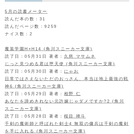
5月の読書メーター
読んだ本の数：31
読んだページ数：9259
ナイス数：2
魔装学園H×H14 (角川スニーカー文庫)
読了日：05月31日 著者：
久慈 マサムネ
じっと見つめる君は堕天使 (角川スニーカー文庫)
読了日：05月30日 著者：
にゃお
日常ではさえないただのおっさん、本当は地上最強の戦
神6 (角川スニーカー文庫)
読了日：05月29日 著者：
相野 仁
あなたを諦めきれない元許嫁じゃダメですか?2 (角川
スニーカー文庫)
読了日：05月28日 著者：
桜目 禅斗
千剣の魔術師と呼ばれた剣士4 無双の傭兵は千剣の魔剣
を手に入れる (角川スニーカー文庫)