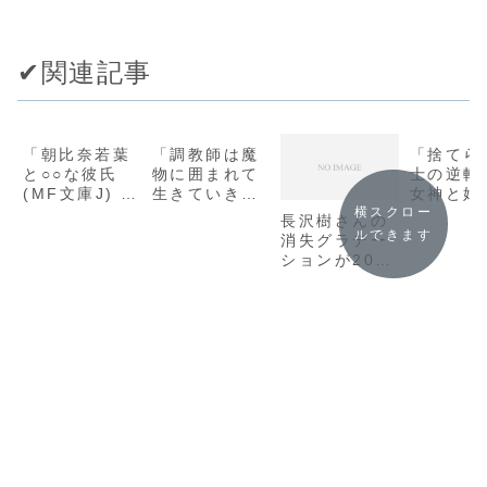
✔︎関連記事
「朝比奈若葉
「調教師は魔
「捨てら
と○○な彼氏
物に囲まれて
士の逆転記
(MF文庫J) /
生きていきま
女神と始
間孝史」シリ
す。～勇者パ
第二の人
横スクロー
長沢樹さんの
ーズ全巻のあ
ーティーに置
伝説級の
ルできます
消失グラデー
らすじ・感想
いていかれた
だった件
ションが2021
けど、伝説の
ーガフォ
年の200冊目
魔物と出会い
ト)/和田
に読んだ本
最強になって
尚」シリ
た～(グラスト
全巻のあ
NOVELS)/七
じ・感想
篠龍」の感想