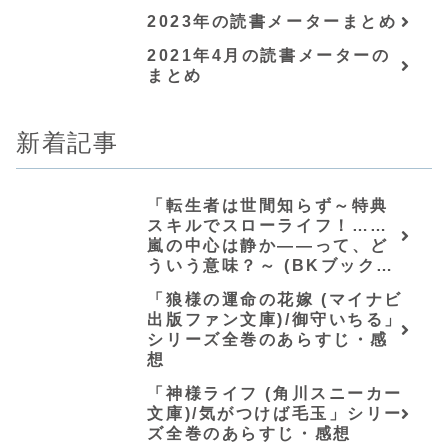
2023年の読書メーターまとめ
2021年4月の読書メーターの
まとめ
新着記事
「転生者は世間知らず～特典
スキルでスローライフ！……
嵐の中心は静か――って、ど
ういう意味？～ (BKブック
ス)/唖鳴蝉」シリーズ全巻のあ
「狼様の運命の花嫁 (マイナビ
らすじ・感想
出版ファン文庫)/御守いちる」
シリーズ全巻のあらすじ・感
想
「神様ライフ (角川スニーカー
文庫)/気がつけば毛玉」シリー
ズ全巻のあらすじ・感想