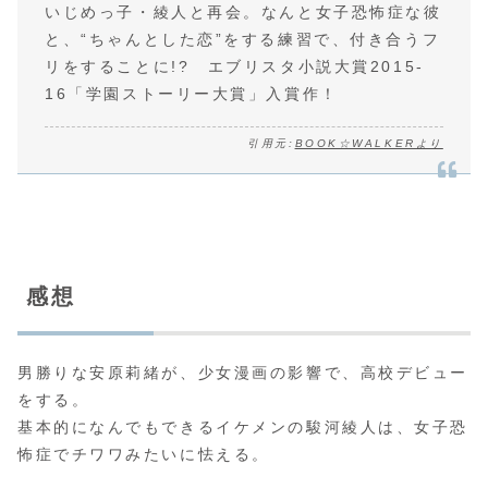
いじめっ子・綾人と再会。なんと女子恐怖症な彼
と、“ちゃんとした恋”をする練習で、付き合うフ
リをすることに!? エブリスタ小説大賞2015-
16「学園ストーリー大賞」入賞作！
引用元:
BOOK☆WALKERより
感想
男勝りな安原莉緒が、少女漫画の影響で、高校デビュー
をする。
基本的になんでもできるイケメンの駿河綾人は、女子恐
怖症でチワワみたいに怯える。