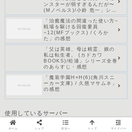
ンスターが弱すぎるんだが〜
(Mノベルス)/小鈴 危一」シリ
ーズ全巻のあらすじ・感想
「治癒魔法の間違った使い方~
戦場を駆ける回復要員
~12(MFブックス) /くろか
た」の感想
「父は英雄、母は精霊、娘の
私は転生者。 (カドカワ
BOOKS)/松浦」シリーズ全巻
のあらすじ・感想
「魔装学園H×H(6)(角川スニ
ーカー文庫) / 久慈マサムネ」
の感想
使用しているサーバー
ホーム
シェア
目次へ
トップ
サイドバー