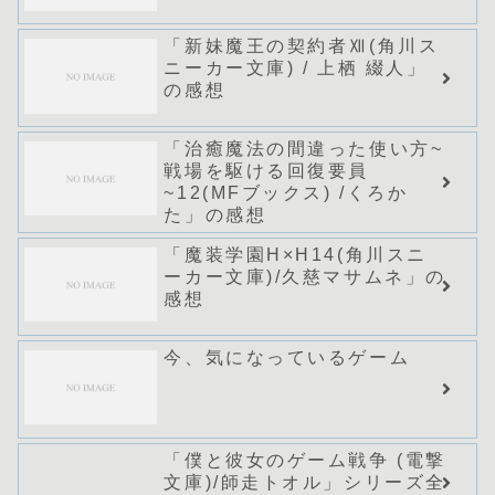
「新妹魔王の契約者Ⅻ(角川ス
ニーカー文庫) / 上栖 綴人」
の感想
「治癒魔法の間違った使い方~
戦場を駆ける回復要員
~12(MFブックス) /くろか
た」の感想
「魔装学園H×H14(角川スニ
ーカー文庫)/久慈マサムネ」の
感想
今、気になっているゲーム
「僕と彼女のゲーム戦争 (電撃
文庫)/師走トオル」シリーズ全