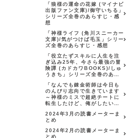
「狼様の運命の花嫁 (マイナビ
らすじ・感想
出版ファン文庫)/御守いちる」
シリーズ全巻のあらすじ・感
想
「神様ライフ (角川スニーカー
文庫)/気がつけば毛玉」シリー
ズ全巻のあらすじ・感想
「役立たずスキルに人生を注
ぎ込み25年、今さら最強の冒
険譚 (カドカワBOOKS)/しゅ
うきち」シリーズ全巻のあら
すじ・感想
「なんでも錬金術師は今日も
のんびり志向で生きています
～神様のミスで超絶チートに
転生したけど、俺がしたいの
は冒険じゃなくてホワイト商
2024年3月の読書メーターま
会の立上げです～（グラスト
とめ
ノベルス） (グラスト
NOVELS)/可換環」シリーズ
2024年2月の読書メーターま
全巻のあらすじ・感想
とめ