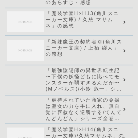
のあらすじ・感想
「魔装学園H×H13(角川スニ
ーカー文庫) / 久慈 マサム
ネ」の感想
「新妹魔王の契約者Ⅻ(角川ス
ニーカー文庫) / 上栖 綴人」
の感想
「最強陰陽師の異世界転生記
〜下僕の妖怪どもに比べてモ
ンスターが弱すぎるんだが〜
(Mノベルス)/小鈴 危一」シリ
ーズ全巻のあらすじ・感想
「虐待されていた商家の令嬢
は聖女の力を手に入れ、無自
覚に容赦なく逆襲する/てんて
んどんどん」シリーズ全巻の
あらすじ・感想
「魔装学園H×H14(角川スニ
ーカー文庫)/久慈マサムネ」の