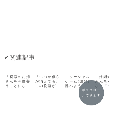
✔︎関連記事
「初恋のお姉
「いつか僕ら
「ソーシャル
「妹紹介
さんを今度養
が消えても、
ゲーム(開発)
お兄ちゃ
うことになり
この物語が先
部へようこそ!
なってく
まして (講談
輩の本棚にあ
(講談社ラノベ
い! ただ
横スクロー
社ラノベ文
ったなら (MF
文庫)/熊谷雅
妹が全力
ルできます
庫)/なめこ
文庫J)/永菜葉
人」シリーズ
妬します 
印」シリーズ
一」の感想
全巻のあらす
文庫J)/
全巻のあらす
じ・感想
零」シリ
じ・感想
全巻のあ