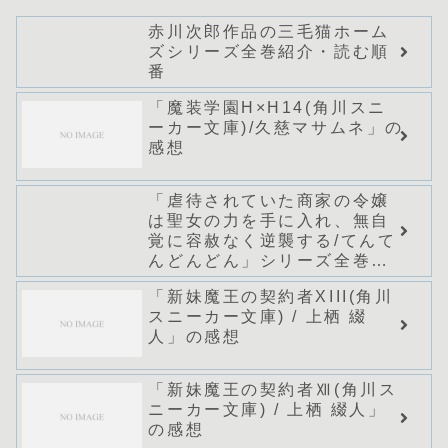
赤川次郎作品の三毛猫ホーム
ズシリーズ全巻紹介・読む順
番
「魔装学園H×H14(角川スニ
ーカー文庫)/久慈マサムネ」の
感想
「虐待されていた商家の令嬢
は聖女の力を手に入れ、無自
覚に容赦なく逆襲する/てんて
んどんどん」シリーズ全巻の
あらすじ・感想
「新妹魔王の契約者XIII(角川
スニーカー文庫) / 上栖 綴
人」の感想
「新妹魔王の契約者Ⅻ(角川ス
ニーカー文庫) / 上栖 綴人」
の感想