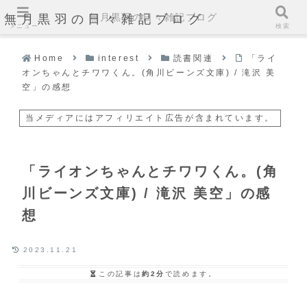
無月黒羽の日々雑記ブログ
無月黒羽の日々雑記ブログ
メニュー
検索
Home
interest
読書関連
「ライ
オンちゃんとチワワくん。(角川ビーンズ文庫) / 滝沢 美
空」の感想
当メディアにはアフィリエイト広告が含まれています。
「ライオンちゃんとチワワくん。(角
川ビーンズ文庫) / 滝沢 美空」の感
想
2023.11.21
この記事は
約2分
で読めます。