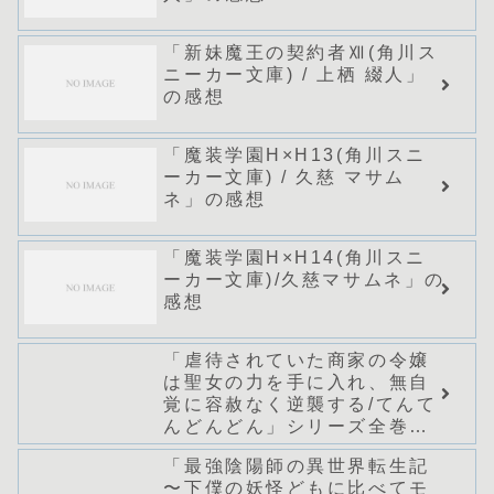
「新妹魔王の契約者Ⅻ(角川ス
ニーカー文庫) / 上栖 綴人」
の感想
「魔装学園H×H13(角川スニ
ーカー文庫) / 久慈 マサム
ネ」の感想
「魔装学園H×H14(角川スニ
ーカー文庫)/久慈マサムネ」の
感想
「虐待されていた商家の令嬢
は聖女の力を手に入れ、無自
覚に容赦なく逆襲する/てんて
んどんどん」シリーズ全巻の
あらすじ・感想
「最強陰陽師の異世界転生記
〜下僕の妖怪どもに比べてモ