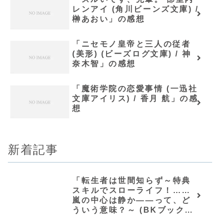
レンアイ (角川ビーンズ文庫) /
榊あおい」の感想
「ニセモノ皇帝と三人の従者
(美形) (ビーズログ文庫) / 神
奈木智」の感想
「魔術学院の恋愛事情 (一迅社
文庫アイリス) / 香月 航」の感
想
新着記事
「転生者は世間知らず～特典
スキルでスローライフ！……
嵐の中心は静か――って、ど
ういう意味？～ (BKブック
ス)/唖鳴蝉」シリーズ全巻のあ