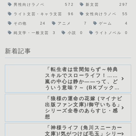
男性向けラノベ
572
新文芸
297
ライト文芸・キャラ文芸
96
女性向けラノベ
55
その他
24
アニメ
7
ゲーム
4
純文学・一般文芸
3
小説
0
ライトノベル
0
新着記事
「転生者は世間知らず～特典
スキルでスローライフ！……
嵐の中心は静か――って、ど
ういう意味？～ (BKブック
ス)/唖鳴蝉」シリーズ全巻のあ
「狼様の運命の花嫁 (マイナビ
らすじ・感想
出版ファン文庫)/御守いちる」
シリーズ全巻のあらすじ・感
想
「神様ライフ (角川スニーカー
文庫)/気がつけば毛玉」シリー