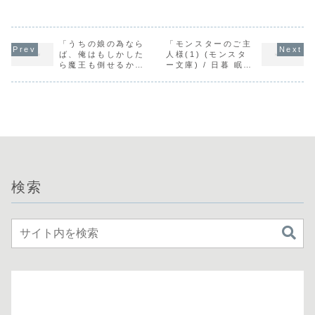
「うちの娘の為なら
「モンスターのご主
ば、俺はもしかした
人様(1) (モンスタ
ら魔王も倒せるかも
ー文庫) / 日暮 眠
しれない。3 (HJ
都」の感想
NOVELS) /
CHIROLU」の感想
検索