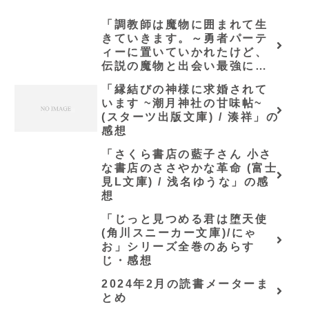
「調教師は魔物に囲まれて生
きていきます。～勇者パーテ
ィーに置いていかれたけど、
伝説の魔物と出会い最強にな
ってた～(グラストNOVELS)/
「縁結びの神様に求婚されて
七篠龍」の感想
います ~潮月神社の甘味帖~
(スターツ出版文庫) / 湊祥」の
感想
「さくら書店の藍子さん 小さ
な書店のささやかな革命 (富士
見L文庫) / 浅名ゆうな」の感
想
「じっと見つめる君は堕天使
(角川スニーカー文庫)/にゃ
お」シリーズ全巻のあらす
じ・感想
2024年2月の読書メーターま
とめ