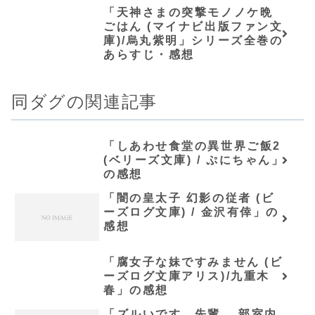
「天神さまの突撃モノノケ晩
ごはん (マイナビ出版ファン文
庫)/烏丸紫明」シリーズ全巻の
あらすじ・感想
同ダグの関連記事
「しあわせ食堂の異世界ご飯2
(ベリーズ文庫) / ぷにちゃん」
の感想
「闇の皇太子 幻影の従者 (ビ
ーズログ文庫) / 金沢有倖」の
感想
「腐女子な妹ですみません (ビ
ーズログ文庫アリス)/九重木
春」の感想
「ズルいです、先輩。 部室内