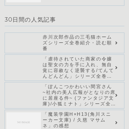
30日間の人気記事
赤川次郎作品の三毛猫ホーム
ズシリーズ全巻紹介・読む順
番
「虐待されていた商家の令嬢
は聖女の力を手に入れ、無自
覚に容赦なく逆襲する/てんて
んどんどん」シリーズ全巻の
あらすじ・感想
「ぽんこつかわいい間宮さん
~社内の美人広報がとなりの席
に居座る件~ (ファンタジア文
庫)/小狐ミナト」シリーズ全巻
のあらすじ・感想
「魔装学園H×H13(角川スニ
ーカー文庫) / 久慈 マサム
ネ」の感想