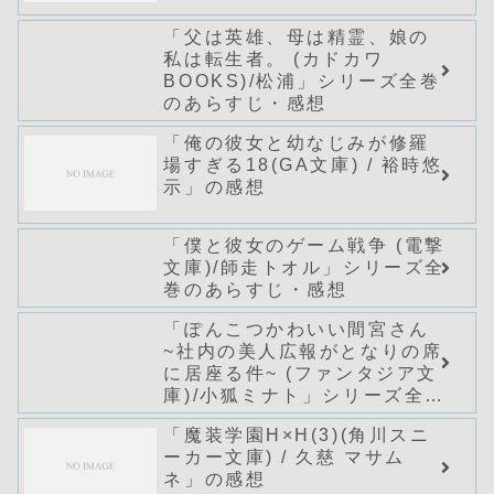
「父は英雄、母は精霊、娘の
私は転生者。 (カドカワ
BOOKS)/松浦」シリーズ全巻
のあらすじ・感想
「俺の彼女と幼なじみが修羅
場すぎる18(GA文庫) / 裕時悠
示」の感想
「僕と彼女のゲーム戦争 (電撃
文庫)/師走トオル」シリーズ全
巻のあらすじ・感想
「ぽんこつかわいい間宮さん
~社内の美人広報がとなりの席
に居座る件~ (ファンタジア文
庫)/小狐ミナト」シリーズ全巻
のあらすじ・感想
「魔装学園H×H(3)(角川スニ
ーカー文庫) / 久慈 マサム
ネ」の感想