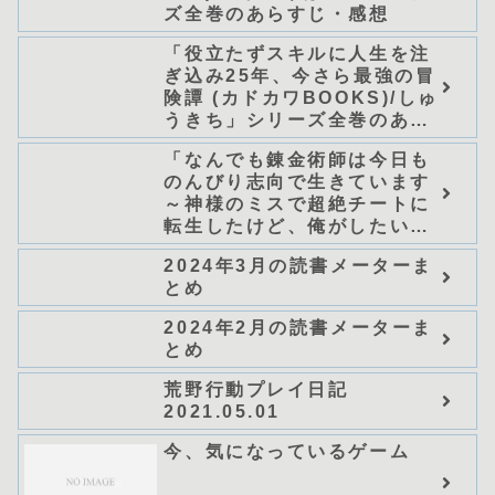
ズ全巻のあらすじ・感想
「役立たずスキルに人生を注
ぎ込み25年、今さら最強の冒
険譚 (カドカワBOOKS)/しゅ
うきち」シリーズ全巻のあら
すじ・感想
「なんでも錬金術師は今日も
のんびり志向で生きています
～神様のミスで超絶チートに
転生したけど、俺がしたいの
は冒険じゃなくてホワイト商
2024年3月の読書メーターま
会の立上げです～（グラスト
とめ
ノベルス） (グラスト
NOVELS)/可換環」シリーズ
2024年2月の読書メーターま
全巻のあらすじ・感想
とめ
荒野行動プレイ日記
2021.05.01
今、気になっているゲーム