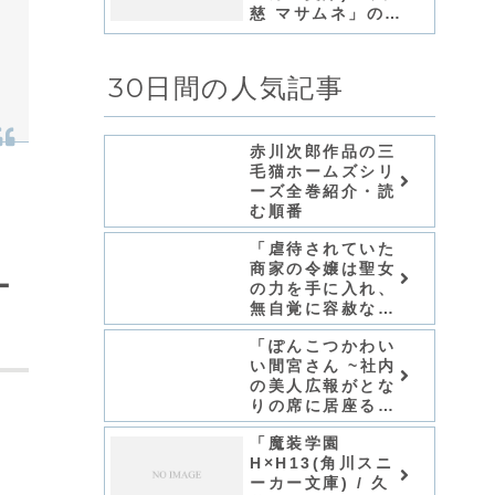
慈 マサムネ」の感
想
30日間の人気記事
赤川次郎作品の三
毛猫ホームズシリ
ーズ全巻紹介・読
む順番
「虐待されていた
商家の令嬢は聖女
ー
の力を手に入れ、
無自覚に容赦なく
逆襲する/てんてん
「ぽんこつかわい
どんどん」シリー
い間宮さん ~社内
ズ全巻のあらす
の美人広報がとな
じ・感想
りの席に居座る件
~ (ファンタジア
「魔装学園
文庫)/小狐ミナ
H×H13(角川スニ
ト」シリーズ全巻
ーカー文庫) / 久
のあらすじ・感想