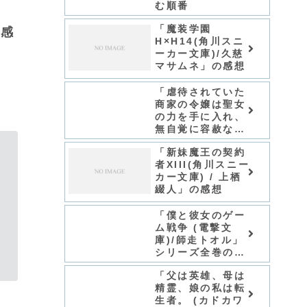
む順番
「魔装学園
の感
H×H14(角川スニ
ーカー文庫)/久慈
マサムネ」の感想
「虐待されていた
商家の令嬢は聖女
の力を手に入れ、
無自覚に容赦なく
逆襲する/てんてん
「新妹魔王の契約
どんどん」シリー
者XIII(角川スニー
ズ全巻のあらす
カー文庫) / 上栖
じ・感想
綴人」の感想
「僕と彼女のゲー
ム戦争 (電撃文
庫)/師走トオル」
シリーズ全巻のあ
らすじ・感想
「父は英雄、母は
精霊、娘の私は転
生者。 (カドカワ