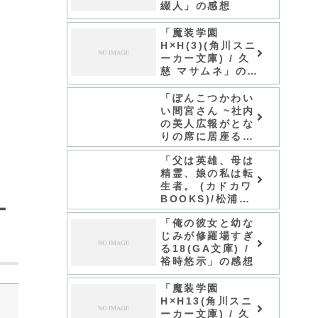
綴人」の感想
「魔装学園
H×H(3)(角川スニ
ーカー文庫) / 久
慈 マサムネ」の感
想
「ぽんこつかわい
い間宮さん ~社内
の美人広報がとな
りの席に居座る件
~ (ファンタジア
「父は英雄、母は
文庫)/小狐ミナ
精霊、娘の私は転
ト」シリーズ全巻
生者。 (カドカワ
のあらすじ・感想
BOOKS)/松浦」
ー
シリーズ全巻のあ
「俺の彼女と幼な
らすじ・感想
じみが修羅場すぎ
る18(GA文庫) /
裕時悠示」の感想
「魔装学園
H×H13(角川スニ
ーカー文庫) / 久