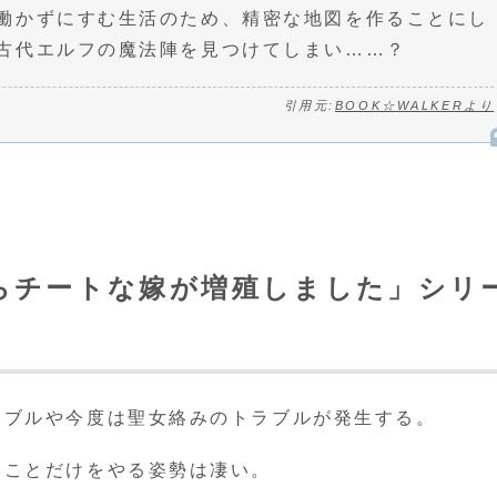
働かずにすむ生活のため、精密な地図を作ることにし
古代エルフの魔法陣を見つけてしまい……？
引用元:
BOOK☆WALKERより
らチートな嫁が増殖しました」シリ
ラブルや今度は聖女絡みのトラブルが発生する。
いことだけをやる姿勢は凄い。