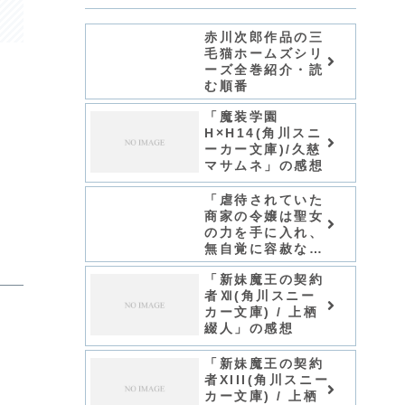
赤川次郎作品の三
毛猫ホームズシリ
ーズ全巻紹介・読
む順番
「魔装学園
H×H14(角川スニ
ーカー文庫)/久慈
マサムネ」の感想
「虐待されていた
商家の令嬢は聖女
の力を手に入れ、
無自覚に容赦なく
逆襲する/てんてん
「新妹魔王の契約
どんどん」シリー
者Ⅻ(角川スニー
ズ全巻のあらす
カー文庫) / 上栖
じ・感想
綴人」の感想
「新妹魔王の契約
者XIII(角川スニー
カー文庫) / 上栖