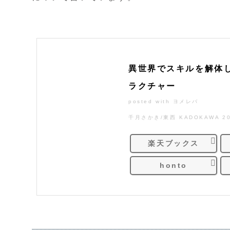
異世界でスキルを解体
ラクチャー
posted with
ヨメレバ
千月さかき/東西 KADOKAWA 2
楽天ブックス
honto