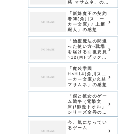
慈 マサムネ」の感
想
「新妹魔王の契約
者Ⅻ(角川スニー
カー文庫) / 上栖
綴人」の感想
「治癒魔法の間違
った使い方~戦場
を駆ける回復要員
~12(MFブックス)
/くろかた」の感想
「魔装学園
H×H14(角川スニ
ーカー文庫)/久慈
マサムネ」の感想
「僕と彼女のゲー
ム戦争 (電撃文
庫)/師走トオル」
シリーズ全巻のあ
らすじ・感想
今、気になってい
るゲーム