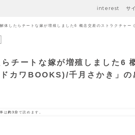
interest
サ
解体したらチートな嫁が増殖しました6 概念交差のストラクチャー (
らチートな嫁が増殖しました6 
ドカワBOOKS)/千月さかき」の
事は
約3分
で読めます。