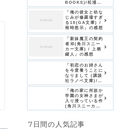
BOOKS)/松浦」
シリーズ全巻のあ
「俺の彼女と幼な
らすじ・感想
じみが修羅場すぎ
る18(GA文庫) /
裕時悠示」の感想
「新妹魔王の契約
者Ⅻ(角川スニー
カー文庫) / 上栖
綴人」の感想
「初恋のお姉さん
を今度養うことに
なりまして (講談
社ラノベ文庫)/な
めこ印」シリーズ
「俺の家に何故か
全巻のあらすじ・
学園の女神さまが
感想
入り浸っている件
(角川スニーカー
文庫) / 紫ユウ」
シリーズ全巻のあ
らすじ・感想
7日間の人気記事