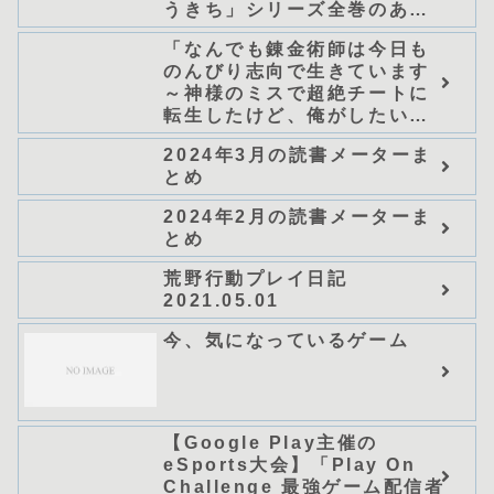
うきち」シリーズ全巻のあら
すじ・感想
「なんでも錬金術師は今日も
のんびり志向で生きています
～神様のミスで超絶チートに
転生したけど、俺がしたいの
は冒険じゃなくてホワイト商
2024年3月の読書メーターま
会の立上げです～（グラスト
とめ
ノベルス） (グラスト
NOVELS)/可換環」シリーズ
2024年2月の読書メーターま
全巻のあらすじ・感想
とめ
荒野行動プレイ日記
2021.05.01
今、気になっているゲーム
【Google Play主催の
eSports大会】「Play On
Challenge 最強ゲーム配信者