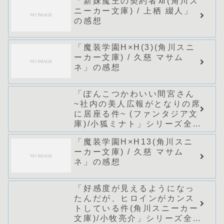
「新妹魔王の契約者Ⅻ(角川ス
ニーカー文庫) / 上栖 綴人」
の感想
「魔装学園H×H(3)(角川スニ
ーカー文庫) / 久慈 マサム
ネ」の感想
「ぽんこつかわいい間宮さん
~社内の美人広報がとなりの席
に居座る件~ (ファンタジア文
庫)/小狐ミナト」シリーズ全巻
のあらすじ・感想
「魔装学園H×H13(角川スニ
ーカー文庫) / 久慈 マサム
ネ」の感想
「好感度が見えるようになっ
たんだが、ヒロインがカンス
トしている件(角川スニーカー
文庫)/小牧亮介」シリーズ全巻