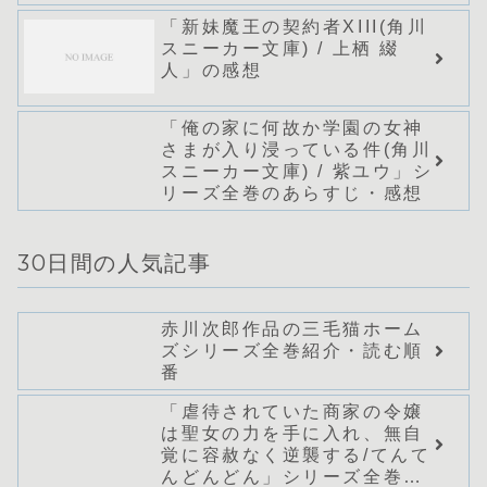
のあらすじ・感想
「新妹魔王の契約者XIII(角川
スニーカー文庫) / 上栖 綴
人」の感想
「俺の家に何故か学園の女神
さまが入り浸っている件(角川
スニーカー文庫) / 紫ユウ」シ
リーズ全巻のあらすじ・感想
30日間の人気記事
赤川次郎作品の三毛猫ホーム
ズシリーズ全巻紹介・読む順
番
「虐待されていた商家の令嬢
は聖女の力を手に入れ、無自
覚に容赦なく逆襲する/てんて
んどんどん」シリーズ全巻の