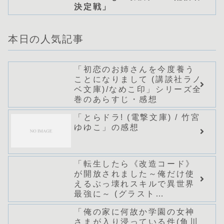
決定戦」
本日の人気記事
「初恋のお姉さんを今度養う
ことになりまして (講談社ラノ
ベ文庫)/なめこ印」シリーズ全
巻のあらすじ・感想
「とらドラ! (電撃文庫) / 竹宮
ゆゆこ」の感想
「転生したら《改造コード》
が開放されました～俺だけ使
えるぶっ壊れスキルで異世界
最強に～ (グラスト
NOVELS)/どまどま」シリー
「俺の家に何故か学園の女神
ズ全巻のあらすじ・感想
さまが入り浸っている件(角川