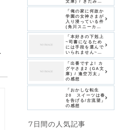
文庫) / きたみま
NOVELS)/七篠
ゆ」シリーズ全巻
龍」シリーズ全巻
「俺の家に何故か
のあらすじ・感想
のあらすじ・感想
学園の女神さまが
入り浸っている件
(角川スニーカー
文庫) / 紫ユウ」
「本好きの下剋上
シリーズ全巻のあ
~司書になるため
らすじ・感想
には手段を選んで
いられません~第
す
二部「神殿の巫女
見習い1」 / 香月
「出番ですよ! カ
美夜」の感想
グヤさま2 (GA文
庫) / 逢空万太」
の感想
「おかしな転生
20 スイーツは春
を告げる/古流望」
の感想
7日間の人気記事