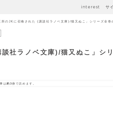
interest
サ
近所のJKに召喚された (講談社ラノベ文庫)/猫又ぬこ」シリーズ全
講談社ラノベ文庫)/猫又ぬこ」シ
事は
約3分
で読めます。