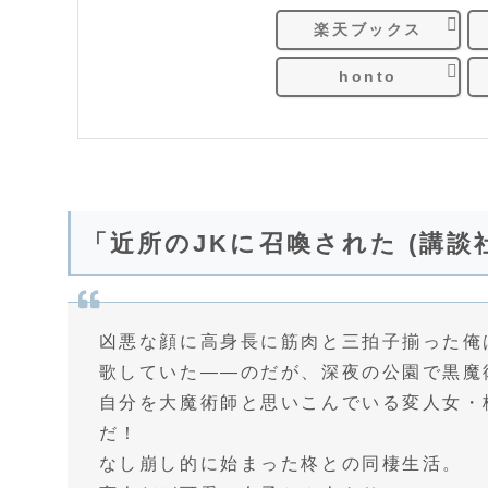
楽天ブックス
honto
「近所のJKに召喚された (講談
凶悪な顔に高身長に筋肉と三拍子揃った俺
歌していた――のだが、深夜の公園で黒魔
自分を大魔術師と思いこんでいる変人女・
だ！
なし崩し的に始まった柊との同棲生活。