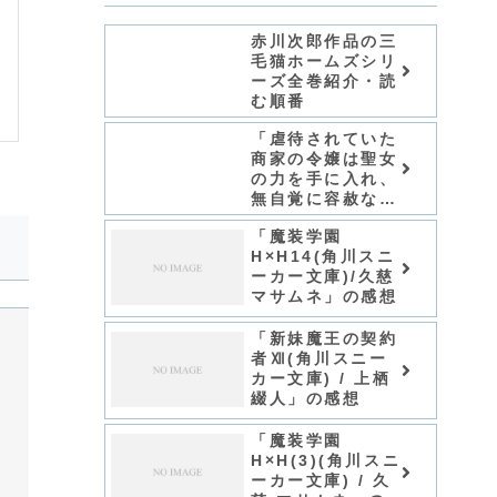
赤川次郎作品の三
毛猫ホームズシリ
ーズ全巻紹介・読
む順番
「虐待されていた
商家の令嬢は聖女
の力を手に入れ、
無自覚に容赦なく
逆襲する/てんてん
「魔装学園
どんどん」シリー
H×H14(角川スニ
ズ全巻のあらす
ーカー文庫)/久慈
じ・感想
マサムネ」の感想
「新妹魔王の契約
者Ⅻ(角川スニー
カー文庫) / 上栖
綴人」の感想
「魔装学園
H×H(3)(角川スニ
ーカー文庫) / 久