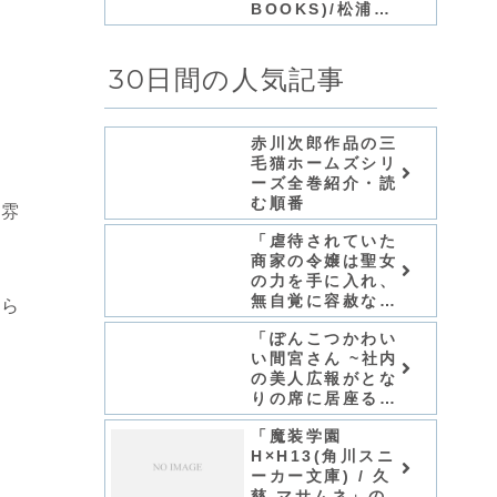
BOOKS)/松浦」
シリーズ全巻のあ
。
らすじ・感想
30日間の人気記事
赤川次郎作品の三
毛猫ホームズシリ
ーズ全巻紹介・読
む順番
い雰
「虐待されていた
商家の令嬢は聖女
の力を手に入れ、
無自覚に容赦なく
から
逆襲する/てんてん
「ぽんこつかわい
どんどん」シリー
い間宮さん ~社内
ズ全巻のあらす
の美人広報がとな
じ・感想
りの席に居座る件
~ (ファンタジア
「魔装学園
文庫)/小狐ミナ
H×H13(角川スニ
ト」シリーズ全巻
ーカー文庫) / 久
のあらすじ・感想
慈 マサムネ」の感