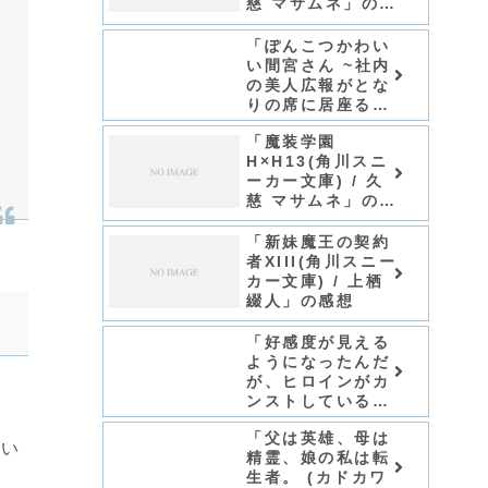
慈 マサムネ」の感
想
「ぽんこつかわい
い間宮さん ~社内
の美人広報がとな
りの席に居座る件
~ (ファンタジア
「魔装学園
文庫)/小狐ミナ
H×H13(角川スニ
ト」シリーズ全巻
ーカー文庫) / 久
のあらすじ・感想
慈 マサムネ」の感
想
「新妹魔王の契約
者XIII(角川スニー
カー文庫) / 上栖
綴人」の感想
「好感度が見える
ようになったんだ
が、ヒロインがカ
ンストしている件
(角川スニーカー
「父は英雄、母は
文庫)/小牧亮介」
がい
精霊、娘の私は転
シリーズ全巻のあ
生者。 (カドカワ
らすじ・感想