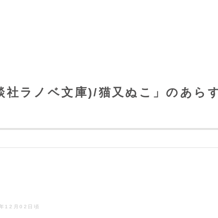
講談社ラノベ文庫)/猫又ぬこ」のあら
9年12月02日頃