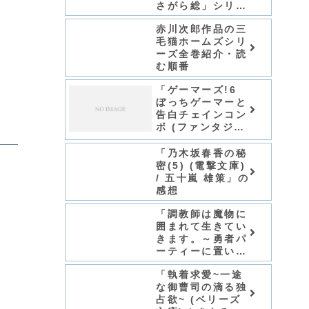
さがら総」シリー
ズ全巻のあらす
赤川次郎作品の三
じ・感想
毛猫ホームズシリ
ーズ全巻紹介・読
む順番
「ゲーマーズ!6
ぼっちゲーマーと
告白チェインコン
ボ (ファンタジア
文庫) / 葵せき
な」の感想
「乃木坂春香の秘
密(5) (電撃文庫)
/ 五十嵐 雄策」の
感想
「調教師は魔物に
囲まれて生きてい
きます。～勇者パ
ーティーに置いて
いかれたけど、伝
「執着求愛~一途
説の魔物と出会い
な御曹司の滴る独
最強になってた～
占欲~ (ベリーズ
(グラスト