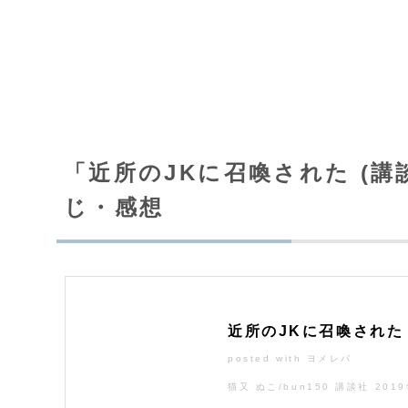
「近所のJKに召喚された (
じ・感想
近所のJKに召喚された
posted with
ヨメレバ
猫又 ぬこ/bun150 講談社 201