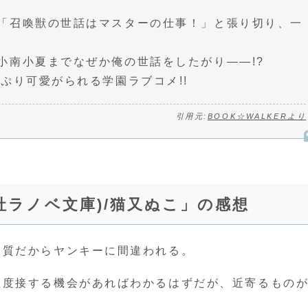
「召喚獣の世話はマスターの仕事！」と張り切り、一
小南小夏までなぜか俺の世話をしたがり――!?
ぷり可愛がられる学園ラブコメ!!
引用元:
BOOK☆WALKERより
社ラノベ文庫)/猫又ぬこ」の感想
肉質だからヤンキーに間違われる。
程度接する機会があればわかるはずだが、近寄るもの