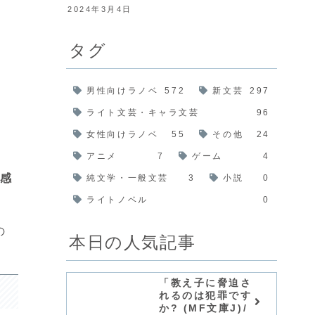
2024年3月4日
タグ
男性向けラノベ
572
新文芸
297
ライト文芸・キャラ文芸
96
女性向けラノベ
55
その他
24
アニメ
7
ゲーム
4
・感
純文学・一般文芸
3
小説
0
ライトノベル
0
の
本日の人気記事
「教え子に脅迫さ
れるのは犯罪です
か? (MF文庫J)/