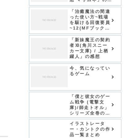
想
「治癒魔法の間違
った使い方~戦場
を駆ける回復要員
~12(MFブックス)
/くろかた」の感想
「新妹魔王の契約
者Ⅻ(角川スニー
カー文庫) / 上栖
綴人」の感想
今、気になってい
るゲーム
「僕と彼女のゲー
ム戦争 (電撃文
庫)/師走トオル」
シリーズ全巻のあ
らすじ・感想
イラストレータ
ー・カントクの作
品一覧まとめ