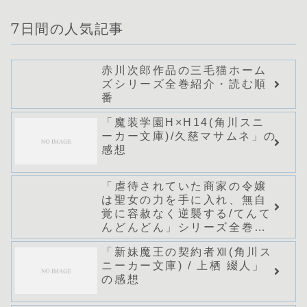
7日間の人気記事
赤川次郎作品の三毛猫ホーム
ズシリーズ全巻紹介・読む順
番
「魔装学園H×H14(角川スニ
ーカー文庫)/久慈マサムネ」の
感想
「虐待されていた商家の令嬢
は聖女の力を手に入れ、無自
覚に容赦なく逆襲する/てんて
んどんどん」シリーズ全巻の
あらすじ・感想
「新妹魔王の契約者Ⅻ(角川ス
ニーカー文庫) / 上栖 綴人」
の感想