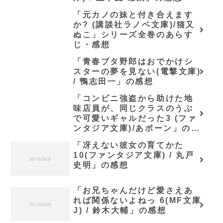
「元カノの妹と付き合えます
か? (講談社ラノベ文庫)/猫又
ぬこ」シリーズ全巻のあらす
じ・感想
「青春ブタ野郎はおでかけシ
スターの夢を見ない(電撃文庫)
/ 鴨志田一」の感想
「コンビニ強盗から助けた地
味店員が、同じクラスのうぶ
で可愛いギャルだった3 (ファ
ンタジア文庫)/あボーン」の感
想
「冴えない彼女の育てかた
10(ファンタジア文庫) / 丸戸
史明」の感想
「お兄ちゃんだけど愛さえあ
れば関係ないよねっ 6(MF文庫
J) / 鈴木大輔」の感想