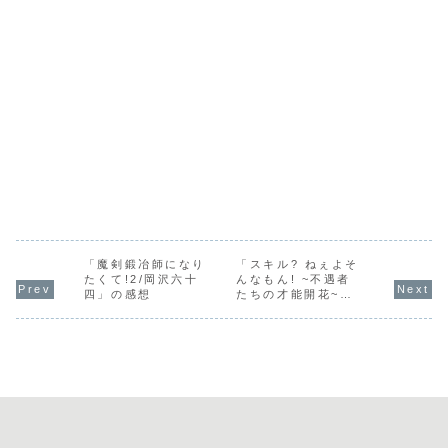
「魔剣鍛冶師になり
「スキル? ねぇよそ
たくて!2/岡沢六十
んなもん! ~不遇者
四」の感想
たちの才能開花~
(BKブック
ス)/silve」の感想