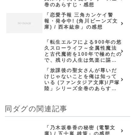
巻のあらすじ・感想
「恋愛予報 三角カンケイ警
報・発令中! (角川ビーンズ文
庫) / 西本紘奈」の感想
「転生エルフによる900年の悠
久スローライフ～全属性魔法
と古代魔術を100年で極めたの
で、残りの人生は気楽に謳歌
します～(グラストNOVELS)/
「放課後の聖女さんが尊いだ
榊原モンショー」の感想
けじゃないことを俺は知って
いる (ファンタジア文庫)/戸塚
陸」シリーズ全巻のあらす
じ・感想
同ダグの関連記事
「乃木坂春香の秘密 (電撃文
庫) / 五十嵐 雄策」の感想