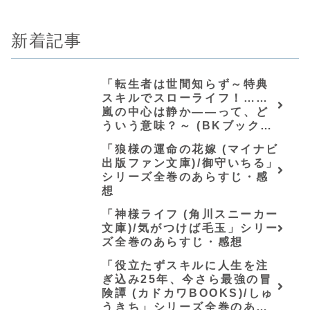
新着記事
「転生者は世間知らず～特典
スキルでスローライフ！……
嵐の中心は静か――って、ど
ういう意味？～ (BKブック
ス)/唖鳴蝉」シリーズ全巻のあ
「狼様の運命の花嫁 (マイナビ
らすじ・感想
出版ファン文庫)/御守いちる」
シリーズ全巻のあらすじ・感
想
「神様ライフ (角川スニーカー
文庫)/気がつけば毛玉」シリー
ズ全巻のあらすじ・感想
「役立たずスキルに人生を注
ぎ込み25年、今さら最強の冒
険譚 (カドカワBOOKS)/しゅ
うきち」シリーズ全巻のあら