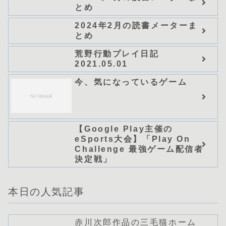
とめ
ノベルス） (グラスト
NOVELS)/可換環」シリーズ
2024年2月の読書メーターま
全巻のあらすじ・感想
とめ
荒野行動プレイ日記
2021.05.01
今、気になっているゲーム
【Google Play主催の
eSports大会】「Play On
Challenge 最強ゲーム配信者
決定戦」
本日の人気記事
赤川次郎作品の三毛猫ホーム