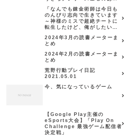
すじ・感想
「なんでも錬金術師は今日も
のんびり志向で生きています
～神様のミスで超絶チートに
転生したけど、俺がしたいの
は冒険じゃなくてホワイト商
2024年3月の読書メーターま
会の立上げです～（グラスト
とめ
ノベルス） (グラスト
NOVELS)/可換環」シリーズ
2024年2月の読書メーターま
全巻のあらすじ・感想
とめ
荒野行動プレイ日記
2021.05.01
今、気になっているゲーム
【Google Play主催の
eSports大会】「Play On
Challenge 最強ゲーム配信者
決定戦」