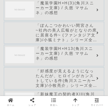
「魔装学園H×H(3)(角川スニ
ーカー文庫) / 久慈 マサム
ネ」の感想
「ぽんこつかわいい間宮さん
~社内の美人広報がとなりの席
に居座る件~ (ファンタジア文
庫)/小狐ミナト」シリーズ全巻
のあらすじ・感想
「魔装学園H×H13(角川スニ
ーカー文庫) / 久慈 マサム
ネ」の感想
「好感度が見えるようになっ
たんだが、ヒロインがカンス
トしている件(角川スニーカー
文庫)/小牧亮介」シリーズ全巻
のあらすじ・感想
「新妹魔王の契約者XIII(角川
スニーカー文庫) / 上栖 綴
人」の感想
ホーム
シェア
目次へ
トップ
サイドバー