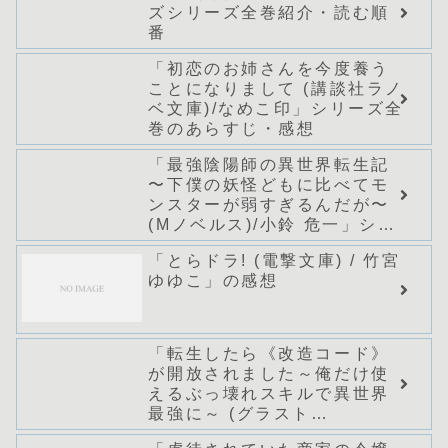
ズシリーズ全巻紹介・読む順
番
「初恋のお姉さんを今度養う
ことになりまして (講談社ラノ
ベ文庫)/なめこ印」シリーズ全
巻のあらすじ・感想
「最強陰陽師の異世界転生記
〜下僕の妖怪どもに比べてモ
ンスターが弱すぎるんだが〜
(Mノベルス)/小鈴 危一」シリ
ーズ全巻のあらすじ・感想
「とらドラ! (電撃文庫) / 竹宮
ゆゆこ」の感想
「転生したら《改造コード》
が開放されました～俺だけ使
えるぶっ壊れスキルで異世界
最強に～ (グラスト
NOVELS)/どまどま」シリー