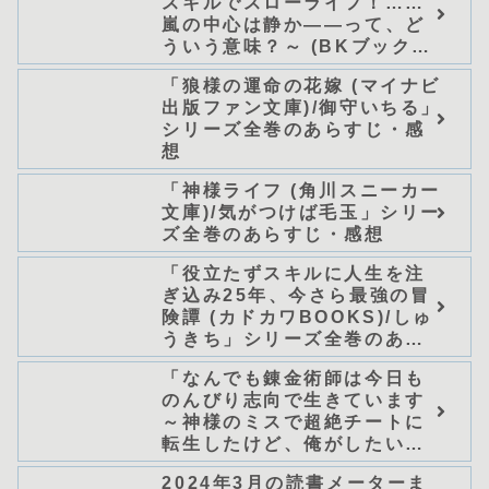
スキルでスローライフ！……
嵐の中心は静か――って、ど
ういう意味？～ (BKブック
ス)/唖鳴蝉」シリーズ全巻のあ
「狼様の運命の花嫁 (マイナビ
らすじ・感想
出版ファン文庫)/御守いちる」
シリーズ全巻のあらすじ・感
想
「神様ライフ (角川スニーカー
文庫)/気がつけば毛玉」シリー
ズ全巻のあらすじ・感想
「役立たずスキルに人生を注
ぎ込み25年、今さら最強の冒
険譚 (カドカワBOOKS)/しゅ
うきち」シリーズ全巻のあら
すじ・感想
「なんでも錬金術師は今日も
のんびり志向で生きています
～神様のミスで超絶チートに
転生したけど、俺がしたいの
は冒険じゃなくてホワイト商
2024年3月の読書メーターま
会の立上げです～（グラスト