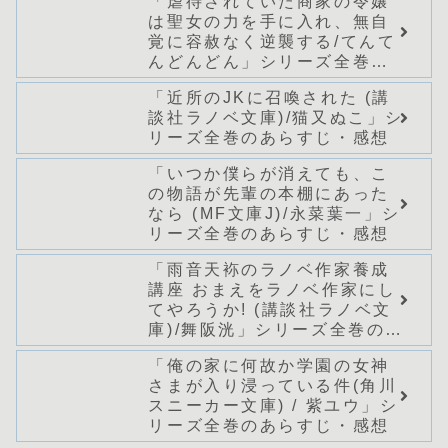
「虐待されていた商家の令嬢
ズ全巻のあらすじ・感想
は聖女の力を手に入れ、無自
覚に容赦なく逆襲する/てんて
んどんどん」シリーズ全巻の
あらすじ・感想
「近所のJKに召喚された (講
談社ラノベ文庫)/猫又ぬこ」シ
リーズ全巻のあらすじ・感想
「いつか僕らが消えても、こ
の物語が先輩の本棚にあった
なら (MF文庫J)/永菜葉一」シ
リーズ全巻のあらすじ・感想
「雨音天袮のラノベ作家養成
講座 おまえをラノベ作家にし
てやろうか! (講談社ラノベ文
庫)/舞阪洸」シリーズ全巻のあ
らすじ・感想
「俺の家に何故か学園の女神
さまが入り浸っている件(角川
スニーカー文庫) / 紫ユウ」シ
リーズ全巻のあらすじ・感想