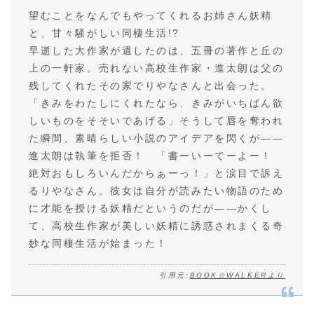
望むことをなんでもやってくれるお姉さん妖精
と、甘々騒がしい同棲生活!?
早逝した大作家が遺したのは、五冊の著作と丘の
上の一軒家。売れない高校生作家・進太朗は父の
残してくれたその家でりやなさんと出会った。
「きみをわたしにくれたなら、きみがいちばん欲
しいものをそそいであげる」そうして唇を奪われ
た瞬間、素晴らしい小説のアイデアを閃くが――
進太朗は執筆を拒否！ 「書ーいーてーよー！
絶対おもしろいんだからぁーっ！」と涙目で訴え
るりやなさん。彼女は自分が読みたい物語のため
に才能を授ける妖精だというのだが――かくし
て、高校生作家が美しい妖精に誘惑されまくる奇
妙な同棲生活が始まった！
引用元:
BOOK☆WALKERより