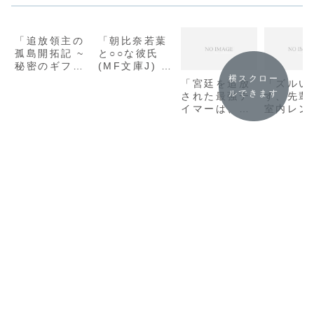
「追放領主の
「朝比奈若葉
孤島開拓記 ~
と○○な彼氏
秘密のギフト
(MF文庫J) /
【クラフトス
間孝史」シリ
横スクロー
「宮廷を追放
「ズルい
キル】で世界
ーズ全巻のあ
ルできます
された最強テ
す、先輩
一幸せな領地
らすじ・感想
イマーは、S
室内レン
を目指します!
ランク冒険者
(角川ビ
~ (サーガフォ
に拾われまし
文庫) / 
レスト)/長尾
た~のんびり
おい」の
隆生」シリー
もふもふ図鑑
ズ全巻のあら
を作るので構
すじ・感想
わないでくだ
さい~ (ベリー
ズファンタジ
ー) / 軽井
広」の感想