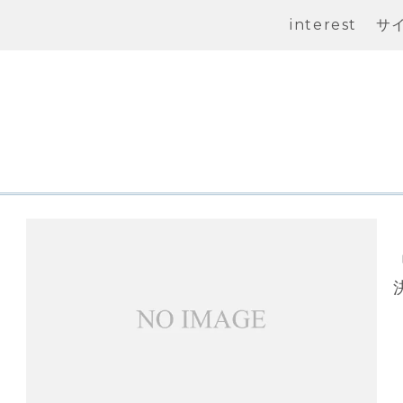
interest
サ