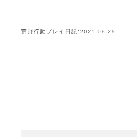
荒野行動プレイ日記:2021.06.25