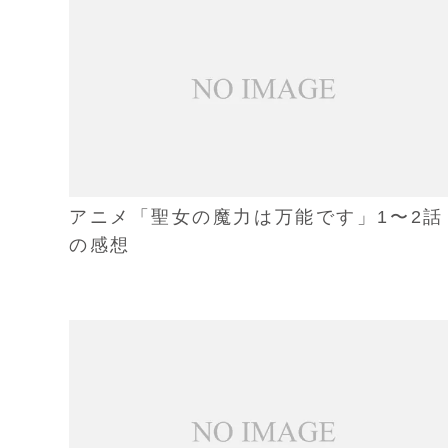
アニメ「聖女の魔力は万能です」1〜2話
の感想