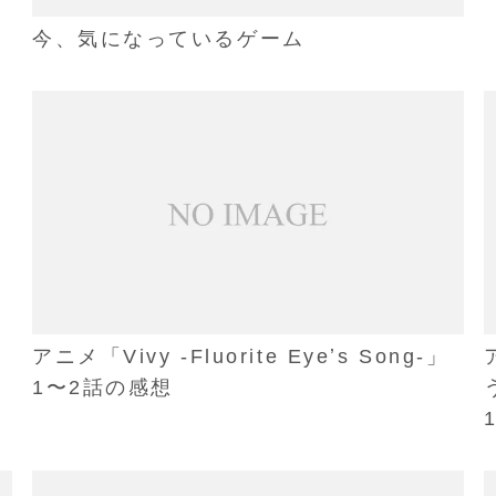
今、気になっているゲーム
アニメ「Vivy -Fluorite Eyeʼs Song-」
1〜2話の感想