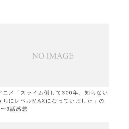
アニメ「スライム倒して300年、知らない
うちにレベルMAXになっていました」の
1〜3話感想