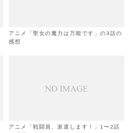
アニメ「聖女の魔力は万能です」の3話の
感想
アニメ「戦闘員、派遣します！」1〜2話